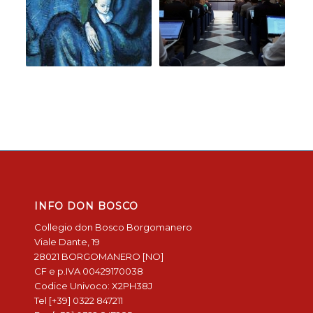
INFO DON BOSCO
Collegio don Bosco Borgomanero
Viale Dante, 19
28021 BORGOMANERO [NO]
CF e p.IVA 00429170038
Codice Univoco: X2PH38J
Tel [+39] 0322 847211