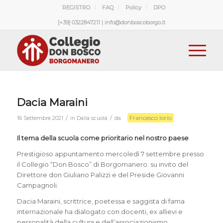
REGISTRO
FAQ
Policy
DPO
[+39] 0322847211 | info@donboscoborgo.it
Dacia Maraini
Francesco Iorio
/
/
16 Settembre 2021
in
Dalla scuola
da
Il tema della scuola come prioritario nel nostro paese
Prestigioso appuntamento mercoledì 7 settembre presso
il Collegio “Don Bosco” di Borgomanero: su invito del
Direttore don Giuliano Palizzi e del Preside Giovanni
Campagnoli.
Dacia Maraini, scrittrice, poetessa e saggista di fama
internazionale ha dialogato con docenti, ex allievi e
personalità della cultura e dell’associazionismo