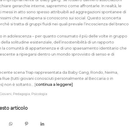
 chiare gerarchie interne, sapremmo come affrontarle. In realtà, le
ti messi in atto sono spesso attribuibili ad aggregazioni spontanee di
nissimi che a malapena si conoscono sui social. Questo sconcerta
rché si tratta di gruppi fluidi nei quali prevale l’incoscienza del branco
o in adolescenza – per quanto consumato il più delle volte in gruppo
della solitudine esistenziale, dell’insostenibilità di un rapporto
on la comunità di appartenenza e di uno spaesamento identitario che
lescente a ripiegarsi dentro un mondo sprovvisto di senso e di
a recente scena Trap rappresentata da Baby Gang, Rondo, Neima,
 Rue (tutti giovani conosciuti personalmente al Beccaria o in
) non è soltanto… [
continua a leggere]
Giovani
,
Pedagogia
,
Psicologia
esto articolo