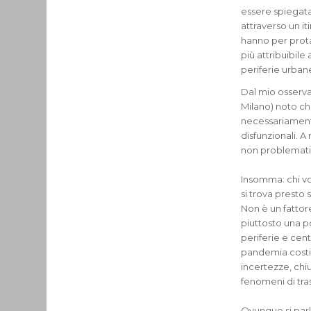
essere spiegata
attraverso un it
hanno per prota
più attribuibil
periferie urban
Dal mio osserva
Milano) noto ch
necessariamente
disfunzionali. A
non problematic
Insomma: chi vog
si trova presto 
Non è un fattor
piuttosto una po
periferie e cen
pandemia costitu
incertezze, chi
fenomeni di tras
Ovunque si parl