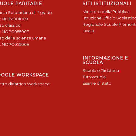
UOLE PARITARIE
SITI ISTITUZIONALI
Ministero della Pubblica
ola Secondaria di I° grado
Istruzione
Ufficio Scolastic
: NO1M001009
Regionale
Scuole Piemon
eo classico
Invalsi
: NOPC05500E
eo delle scienze umane
: NOPC05500E
INFORMAZIONE E
SCUOLA
Scuola e Didattica
OOGLE WORKSPACE
Tuttoscuola
Esame di stato
tro didattico Workspace