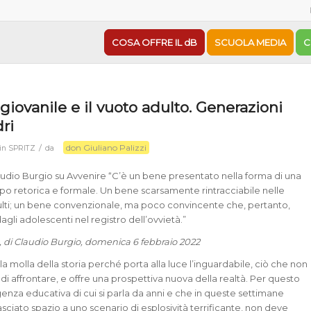
COSA OFFRE IL dB
SCUOLA MEDIA
C
 giovanile e il vuoto adulto. Generazioni
ri
don Giuliano Palizzi
/
in
SPRITZ
da
laudio Burgio su Avvenire “C’è un bene presentato nella forma di una
po retorica e formale. Un bene scarsamente rintracciabile nelle
ulti; un bene convenzionale, ma poco convincente che, pertanto,
dagli adolescenti nel registro dell’ovvietà.”
, di Claudio Burgio, domenica 6 febbraio 2022
a molla della storia perché porta alla luce l’inguardabile, ciò che non
o di affrontare, e offre una prospettiva nuova della realtà. Per questo
enza educativa di cui si parla da anni e che in queste settimane
sciato spazio a uno scenario di esplosività terrificante, non deve