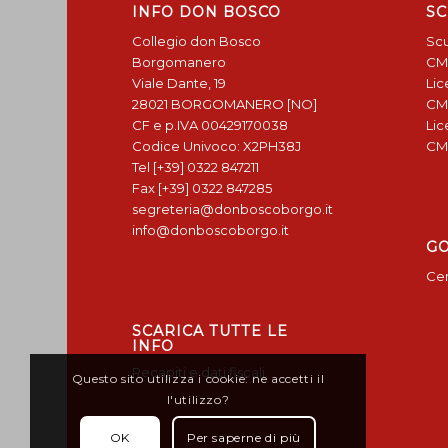
INFO DON BOSCO
SC
Collegio don Bosco
Scu
Borgomanero
CM
Viale Dante, 19
Lic
28021 BORGOMANERO [NO]
CM
CF e p.IVA 00429170038
Lic
Codice Univoco: X2PH38J
CM
Tel [+39] 0322 847211
Fax [+39] 0322 847285
segreteria@donboscoborgo.it
info@donboscoborgo.it
G
Cen
SCARICA TUTTE LE
INFO
Recapiti e dati fiscali
Questo sito utilizza i cookie: ne accetti il
l'utilizzo?
OK
Per saperne di più