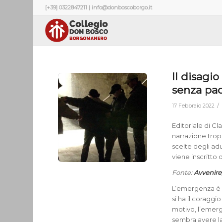
[+39] 0322847211 | info@donboscoborgo.it
Il disagio
senza pad
/
17 Febbraio 2022
Editoriale di C
narrazione trop
scelte degli ad
viene inscritto 
Fonte:
Avvenire
L’emergenza è l
si ha il coraggi
motivo, l’emerg
sembra avere la