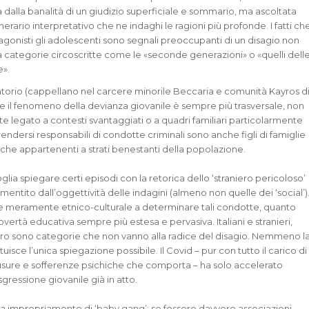
 dalla banalità di un giudizio superficiale e sommario, ma ascoltata
inerario interpretativo che ne indaghi le ragioni più profonde. I fatti ch
gonisti gli adolescenti sono segnali preoccupanti di un disagio non
e a categorie circoscritte come le «seconde generazioni» o «quelli dell
e».
torio (cappellano nel carcere minorile Beccaria e comunità Kayros d
e il fenomeno della devianza giovanile è sempre più trasversale, non
 legato a contesti svantaggiati o a quadri familiari particolarmente
 rendersi responsabili di condotte criminali sono anche figli di famiglie
he appartenenti a strati benestanti della popolazione.
lia spiegare certi episodi con la retorica dello ‘straniero pericoloso’
smentito dall’oggettività delle indagini (almeno non quelle dei ‘social’)
e meramente etnico-culturale a determinare tali condotte, quanto
vertà educativa sempre più estesa e pervasiva. Italiani e stranieri,
tro sono categorie che non vanno alla radice del disagio. Nemmeno l
isce l’unica spiegazione possibile. Il Covid – pur con tutto il carico di
usure e sofferenze psichiche che comporta – ha solo accelerato
gressione giovanile già in atto.
a impropriamente di ‘baby gang’: se fossero davvero associazioni