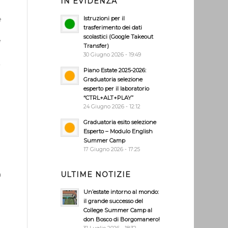
IN EVIDENZA
e
Istruzioni per il
trasferimento dei dati
scolastici (Google Takeout
e
Transfer)
30 Giugno 2026 - 19:49
i
Piano Estate 2025-2026:
Graduatoria selezione
esperto per il laboratorio
“CTRL+ALT+PLAY”
24 Giugno 2026 - 12:12
Graduatoria esito selezione
Esperto – Modulo English
Summer Camp
.
17 Giugno 2026 - 17:25
a
ULTIME NOTIZIE
Un’estate intorno al mondo:
il grande successo del
College Summer Camp al
don Bosco di Borgomanero!