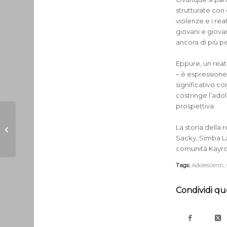
strutturate con
violenze e i rea
giovani e giova
ancora di più pe
Eppure, un reat
– è espressione 
significativo c
costringe l’ado
prospettiva.
In ogni casa c’è una
La storia dell
liana cui aggrapparsi.
Sacky, Simba La
comunità Kayros
Tags:
Adolescenti
,
Condividi qu