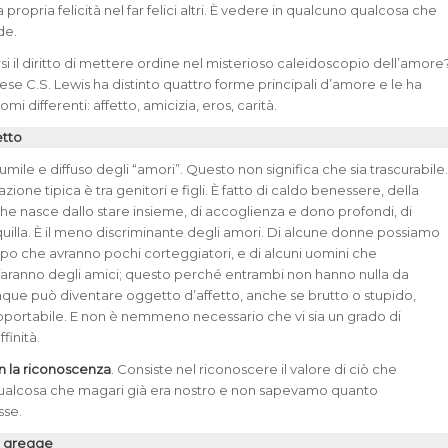
a propria felicità nel far felici altri. È vedere in qualcuno qualcosa che
de.
si il diritto di mettere ordine nel misterioso caleidoscopio dell’amore
lese C.S. Lewis ha distinto quattro forme principali d’amore e le ha
i differenti: affetto, amicizia, eros, carità.
etto
iù umile e diffuso degli “amori”. Questo non significa che sia trascurabile
zione tipica è tra genitori e figli. È fatto di caldo benessere, della
he nasce dallo stare insieme, di accoglienza e dono profondi, di
uilla. È il meno discriminante degli amori. Di alcune donne possiamo
cipo che avranno pochi corteggiatori, e di alcuni uomini che
i faranno degli amici; questo perché entrambi non hanno nulla da
unque può diventare oggetto d’affetto, anche se brutto o stupido,
pportabile. E non è nemmeno necessario che vi sia un grado di
finità.
n la riconoscenza
. Consiste nel riconoscere il valore di ciò che
ualcosa che magari già era nostro e non sapevamo quanto
sse.
al gregge