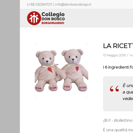
[+39] 0322847211 | info@donboscoborgo.it
LA RICET
/
13 Maggio 2019
i
I 6 ingredienti
È una
a que
vede
(B.F.- Bollettino
È una qualità in