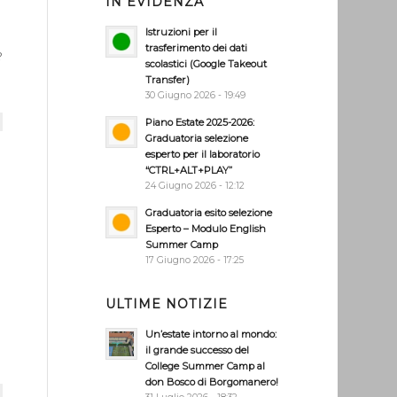
IN EVIDENZA
Istruzioni per il
trasferimento dei dati
?
scolastici (Google Takeout
Transfer)
30 Giugno 2026 - 19:49
Piano Estate 2025-2026:
Graduatoria selezione
.
esperto per il laboratorio
“CTRL+ALT+PLAY”
24 Giugno 2026 - 12:12
Graduatoria esito selezione
Esperto – Modulo English
Summer Camp
17 Giugno 2026 - 17:25
ULTIME NOTIZIE
Un’estate intorno al mondo:
il grande successo del
College Summer Camp al
don Bosco di Borgomanero!