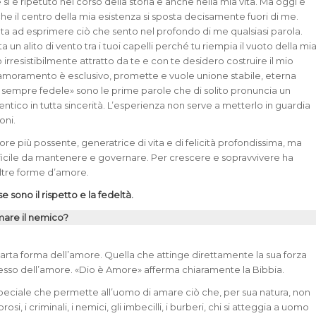
i è ripetuto nel corso della storia e anche nella mia vita. Ma oggi è
che il centro della mia esistenza si sposta decisamente fuori di me.
a ad esprimere ciò che sento nel profondo di me qualsiasi parola.
ta un alito di vento tra i tuoi capelli perché tu riempia il vuoto della mi
 irresistibilmente attratto da te e con te desidero costruire il mio
namoramento è esclusivo, promette e vuole unione stabile, eterna
rò sempre fedele» sono le prime parole che di solito pronuncia un
ntico in tutta sincerità. L’esperienza non serve a metterlo in guardia
oni.
re più possente, generatrice di vita e di felicità profondissima, ma
fficile da mantenere e governare. Per crescere e sopravvivere ha
ltre forme d’amore.
e sono il rispetto e la fedeltà.
amare il nemico?
quarta forma dell’amore. Quella che attinge direttamente la sua forza
esso dell’amore. «Dio è Amore» afferma chiaramente la Bibbia.
eciale che permette all’uomo di amare ciò che, per sua natura, non
rosi, i criminali, i nemici, gli imbecilli, i burberi, chi si atteggia a uomo