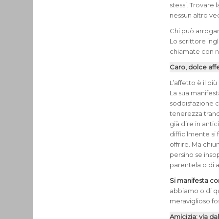
stessi. Trovare l
nessun altro ve
Chi può arrogar
Lo scrittore ing
chiamate con nom
Caro, dolce aff
L’affetto è il p
La sua manifesta
soddisfazione c
tenerezza tranq
già dire in anti
difficilmente s
offrire. Ma chi
persino se inso
parentela o di af
Si manifesta co
abbiamo o di q
meraviglioso fo
Amicizia: via d