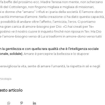
si fa beffe del prossimo ecc. Madre Teresa non mente, non scherzano
telli del Cottolengo, non fingono migliaia e migliaia di missionari,
i e donne che “amano” i rifiuti e i paria della società. E l’amore-dono
apacità immensa d’amore. Nella creazione ci ha dato questa capacità,
possibilità di andare oltre l’affetto, l’amicizia, l’eros. Ci portiamo
a gran carica di amore-bisogno per Dio: «Ci hai creati per Te»
ostino «e il nostro cuore è inquieto finché non riposa in Te». Ma Dio
e l’amore-bisogno verso di Lui si trasformi in amore-dono verso tutti
 la gentilezza e con quella rara qualità che è l’intelligenza sociale
onale, solidale)
. Amare è percepire la bellezza e lo stupore
ravigliosa la vita, sente di amare l’umanità, la rispetta in sé e negli
sicologia
esto articolo