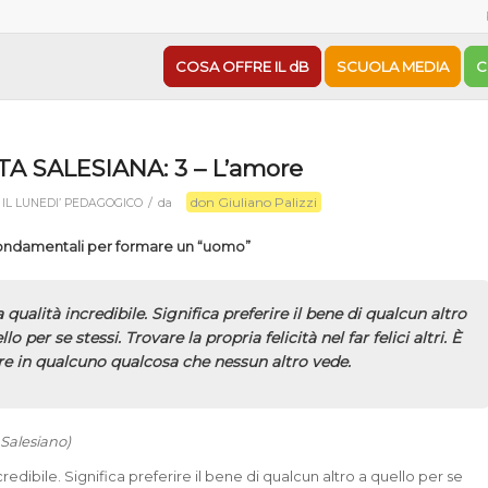
COSA OFFRE IL dB
SCUOLA MEDIA
C
TA SALESIANA: 3 – L’amore
don Giuliano Palizzi
/
n
IL LUNEDI’ PEDAGOGICO
da
 fondamentali per formare un “uomo”
 qualità incredibile. Significa preferire il bene di qualcun altro
llo per se stessi. Trovare la propria felicità nel far felici altri. È
re in qualcuno qualcosa che nessun altro vede.
 Salesiano)
credibile. Significa preferire il bene di qualcun altro a quello per se