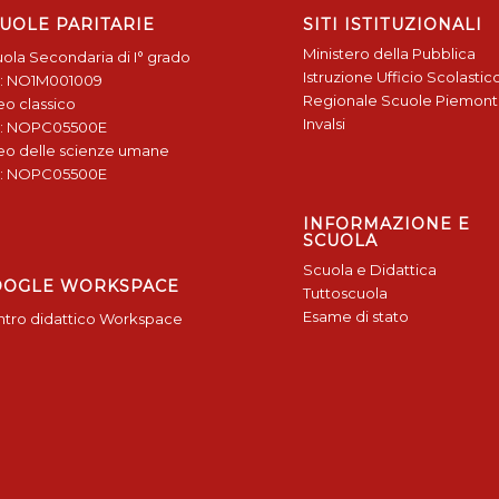
UOLE PARITARIE
SITI ISTITUZIONALI
Ministero della Pubblica
ola Secondaria di I° grado
Istruzione
Ufficio Scolastic
: NO1M001009
Regionale
Scuole Piemon
eo classico
Invalsi
: NOPC05500E
eo delle scienze umane
: NOPC05500E
INFORMAZIONE E
SCUOLA
Scuola e Didattica
OOGLE WORKSPACE
Tuttoscuola
Esame di stato
tro didattico Workspace