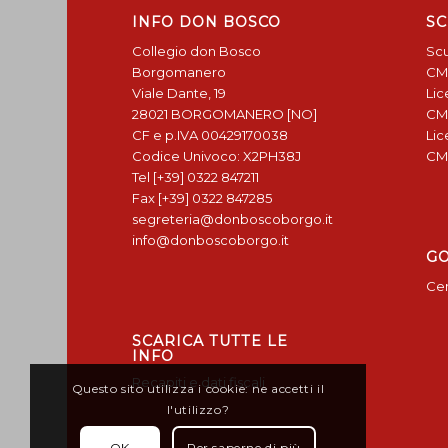
INFO DON BOSCO
SC
Collegio don Bosco
Scu
Borgomanero
CM
Viale Dante, 19
Lic
28021 BORGOMANERO [NO]
CM
CF e p.IVA 00429170038
Lic
Codice Univoco: X2PH38J
CM
Tel [+39] 0322 847211
Fax [+39] 0322 847285
segreteria@donboscoborgo.it
info@donboscoborgo.it
G
Cen
SCARICA TUTTE LE
INFO
Recapiti e dati fiscali
Questo sito utilizza i cookie: ne accetti il
l'utilizzo?
OK
Per saperne di più