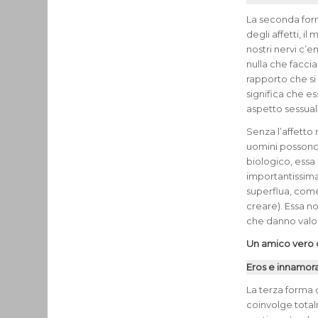
La seconda form
degli affetti, i
nostri nervi c’
nulla che facci
rapporto che si
significa che es
aspetto sessual
Senza l’affetto
uomini possono 
biologico, essa
importantissima,
superflua, come 
creare). Essa no
che danno valor
Un amico vero ci
Eros e innamora
La terza forma 
coinvolge total