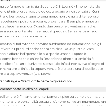
a dell’amore è l’amicizia. Secondo C.S. Lewis è «il meno naturale
l meno istintivo, organico, biologico, gregario e indispensabile. Qui i
entrano ben poco; in questo sentimento non c’è nulla di tenebroso:
a accelerare il polso, o arrossire, o sbiancare. È semplicemente un
 stabilisce fra individui. Quando due persone diventano amiche,
se si sono allontanate, insieme, dal gregge». Senza l’eros e il suo
e nessuno di noi sarebbe nato.
 nessuno di noi avrebbe ricevuto nutrimento ed educazione. Ma gli
vivere e riprodursi anche senza amicizia. Da un punto di vista
 non è affatto indispensabile alla specie umana. Eppure è
 come ben sa solo chi ne fa l’esperienza diretta. «L’amicizia è
la filosofia, l’arte, l’universo stesso (Dio, infatti, non aveva bisogno di
n ha valore ai fini della sopravvivenza; è piuttosto una di quelle cose
e alla sopravvivenza» (C.S. Lewis).
 costringe a “tirar fuori” la parte migliore di noi.
mento: basta un alito nei capelli
dell’amore è l’innamoramento. L’amore tipico tra uomo e donna, che
mente la loro personalità sessuale. «Amore» scrive un innamorato, «un