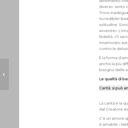
sentimento che s
diverso: sento 
Trovo inadeguat
Incredibile! Bas
solitudine. Sono
avvenire». L’in
fedeltà. «Ti sa
innamorato aute
contro le delusi
È la forma d’amo
anche la più di
bisogno delle a
Nuovo Cinema
Inferno
Le qualità di bas
Carità: si può 
La carità è la 
dal Creatore st
C’è un amore sp
è amabile: i lebb