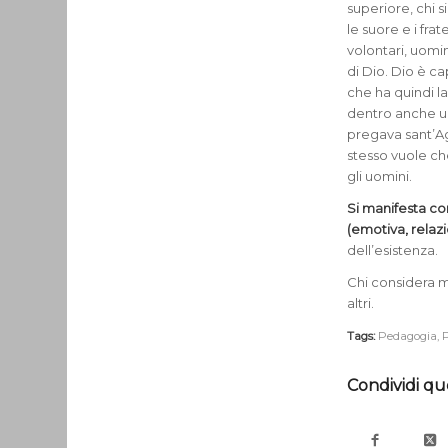
superiore, chi 
le suore e i fra
volontari, uomin
di Dio. Dio è c
che ha quindi la 
dentro anche un
pregava sant’Ag
stesso vuole ch
gli uomini.
Si manifesta con
(emotiva, relazi
dell’esistenza.
Chi considera me
altri.
Tags:
Pedagogia
,
P
Condividi qu