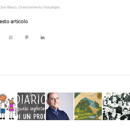
Don Bosco
,
Orientamento
,
Psicologia
esto articolo