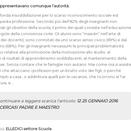
rappresentavano comunque l’autorità.
fonda insoddisfazione per lo scarso riconoscimento sociale ed
uesta professione. Secondo più dell’82% degli insegnanti non
ti gli obiettivi della scuola, il primo dei quali consiste nell’educazion
regole della convivenza civile. Gli alunni sono “maestri” nell’arte di
% dei docenti), sono connotati da uno scarso senso civico (69%) e dal
 (68%). Per gli insegnanti neoassunti le principali problematicità
o relative alla promozione della motivazione allo studio; al
di risultati di apprendimento soddisfacenti; al mantenimento della
asse. Senza contare che le famiglie non aiutano. Mai come ora si assist
ri che attaccano i professori per un brutto voto dei figli, o perché
iti a casa , o addirittura quelli per le vacanze, che ricorrono al Tar
ura, e…
ontinuare a leggere scarica l’articolo:
12 25 GENNAIO 2016
CERCASI PADRE E MAESTRO
 pù:
ELLEDICI settore Scuola