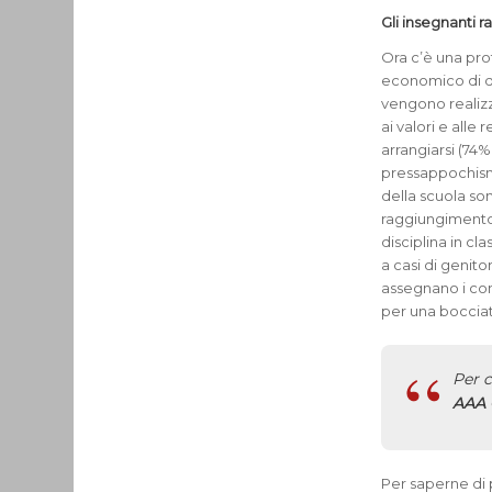
Gli insegnanti 
Ora c’è una pro
economico di q
vengono realizza
ai valori e alle 
arrangiarsi (74
pressappochismo
della scuola son
raggiungimento 
disciplina in cl
a casi di genito
assegnano i comp
per una bocciat
Per c
AAA 
Per saperne di