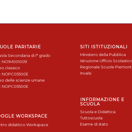
UOLE PARITARIE
SITI ISTITUZIONALI
Ministero della Pubblica
ola Secondaria di I° grado
Istruzione
Ufficio Scolastic
: NO1M001009
Regionale
Scuole Piemon
eo classico
Invalsi
: NOPC05500E
eo delle scienze umane
: NOPC05500E
INFORMAZIONE E
SCUOLA
Scuola e Didattica
OOGLE WORKSPACE
Tuttoscuola
Esame di stato
tro didattico Workspace