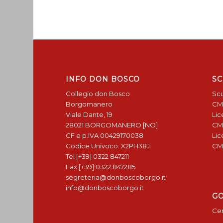
INFO DON BOSCO
SC
Collegio don Bosco
Scu
Borgomanero
CM
Viale Dante, 19
Lic
28021 BORGOMANERO [NO]
CM
CF e p.IVA 00429170038
Lic
Codice Univoco: X2PH38J
CM
Tel [+39] 0322 847211
Fax [+39] 0322 847285
segreteria@donboscoborgo.it
info@donboscoborgo.it
G
Cen