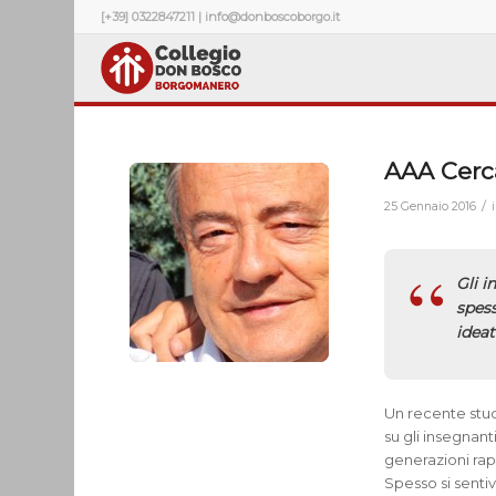
[+39] 0322847211 | info@donboscoborgo.it
AAA Cerc
/
25 Gennaio 2016
Gli i
spes
ideat
Un recente stud
su gli insegnan
generazioni ra
Spesso si sentiv