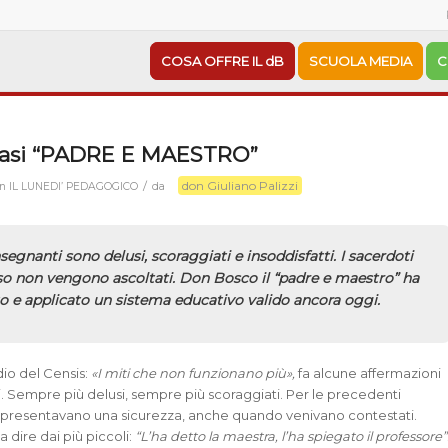
COSA OFFRE IL dB
SCUOLA MEDIA
C
asi “PADRE E MAESTRO”
don Giuliano Palizzi
/
in
IL LUNEDI’ PEDAGOGICO
da
nsegnanti sono delusi, scoraggiati e insoddisfatti. I sacerdoti
so non vengono ascoltati. Don Bosco il “padre e maestro” ha
o e applicato un sistema educativo valido ancora oggi.
io del Censis:
«I miti che non funzionano più»,
fa alcune affermazioni
ti. Sempre più delusi, sempre più scoraggiati. Per le precedenti
ppresentavano una sicurezza, anche quando venivano contestati.
a dire dai più piccoli:
“L’ha detto la maestra, l’ha spiegato il professore”