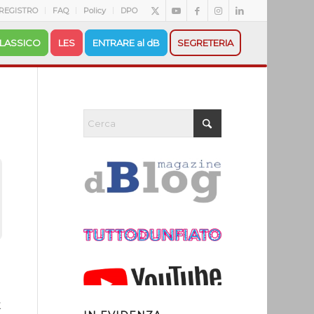
REGISTRO
FAQ
Policy
DPO
LASSICO
LES
ENTRARE al dB
SEGRETERIA
.