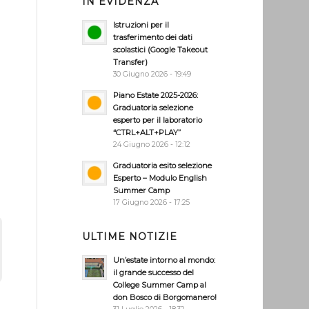
IN EVIDENZA
Istruzioni per il
trasferimento dei dati
scolastici (Google Takeout
Transfer)
e
30 Giugno 2026 - 19:49
Piano Estate 2025-2026:
Graduatoria selezione
esperto per il laboratorio
“CTRL+ALT+PLAY”
24 Giugno 2026 - 12:12
e
Graduatoria esito selezione
Esperto – Modulo English
Summer Camp
17 Giugno 2026 - 17:25
ULTIME NOTIZIE
Un’estate intorno al mondo:
il grande successo del
College Summer Camp al
don Bosco di Borgomanero!