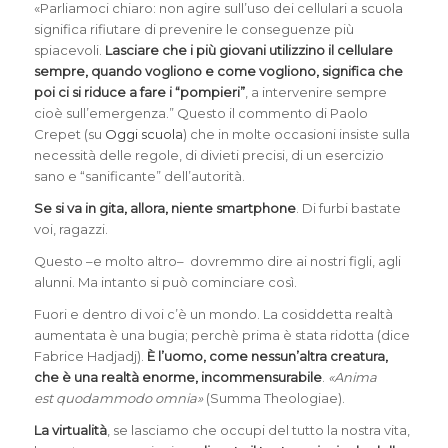
«Parliamoci chiaro: non agire sull’uso dei cellulari a scuola
significa rifiutare di prevenire le conseguenze più
spiacevoli.
Lasciare che i più giovani utilizzino il cellulare
sempre, quando vogliono e come vogliono, significa che
poi ci si riduce a fare i “pompieri”
, a intervenire sempre
cioè sull’emergenza.” Questo il commento di Paolo
Crepet (su
Oggi scuola
) che in molte occasioni insiste sulla
necessità delle regole, di divieti precisi, di un esercizio
sano e “sanificante” dell’autorità.
Se si va in gita, allora, niente smartphone
. Di furbi bastate
voi, ragazzi.
Questo –e molto altro– dovremmo dire ai nostri figli, agli
alunni. Ma intanto si può cominciare così.
Fuori e dentro di voi c’è un mondo. La cosiddetta realtà
aumentata è una bugia; perchè prima è stata ridotta (dice
Fabrice Hadjadj).
È l’uomo, come nessun’altra creatura,
che è una realtà enorme, incommensurabile
.
«Anima
est quodammodo omnia»
(Summa Theologiae).
La virtualità
, se lasciamo che occupi del tutto la nostra vita,