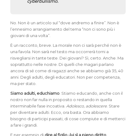
cyberbullismo.
No. Non è un articolo sul “dove andremo a finire”. Non è
l’ennesimo arrangiamento del tema “non ci sono più i
giovani di una volta”.
È un racconto, breve. La morale non ci sarà perché non è
una favola. Non sarà nel testo ma occorrerà torni a
risvegliarsi in tante teste. Dei giovani? Sì, certo. Anche. Ma
soprattutto nelle nostre. Di quelli che magari parlano
ancora di sé come di ragazzi anche se abbiamo già 35, 40
anni. Degli adulti, degli educatori. Non per competenza,
ma per stato.
Siamo adulti, educhiamo
. Stiamo educando, anche con il
nostro non far nulla in proposito o restando in quella
interminabile fase incoativa.
Adolesco, adolescere
. Stare
per diventare adulti. Ecco, ora basta. Ora abbiamo
bisogno di participi passati, di cose compiute e di metterci
a fare i grandi.
E per esempio di
dire al figlio -lui sì a pieno diritto