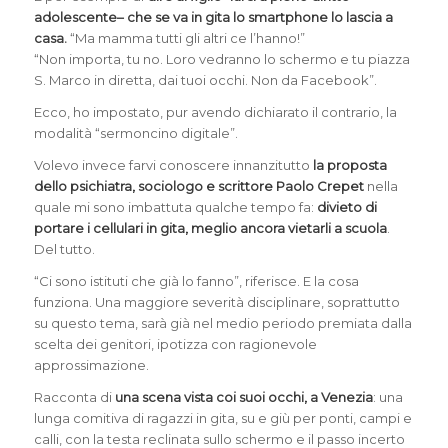
adolescente– che se va in gita lo smartphone lo lascia a
casa.
“Ma mamma tutti gli altri ce l’hanno!”
“Non importa, tu no. Loro vedranno lo schermo e tu piazza
S. Marco in diretta, dai tuoi occhi. Non da Facebook”.
Ecco, ho impostato, pur avendo dichiarato il contrario, la
modalità “sermoncino digitale”.
Volevo invece farvi conoscere innanzitutto
la proposta
dello psichiatra, sociologo e scrittore Paolo Crepet
nella
quale mi sono imbattuta qualche tempo fa:
divieto di
portare i cellulari in gita, meglio ancora vietarli a scuola
.
Del tutto.
“Ci sono istituti che già lo fanno”, riferisce. E la cosa
funziona. Una maggiore severità disciplinare, soprattutto
su questo tema, sarà già nel medio periodo premiata dalla
scelta dei genitori, ipotizza con ragionevole
approssimazione.
Racconta di
una scena vista coi suoi occhi, a Venezia
: una
lunga comitiva di ragazzi in gita, su e giù per ponti, campi e
calli, con la testa reclinata sullo schermo e il passo incerto