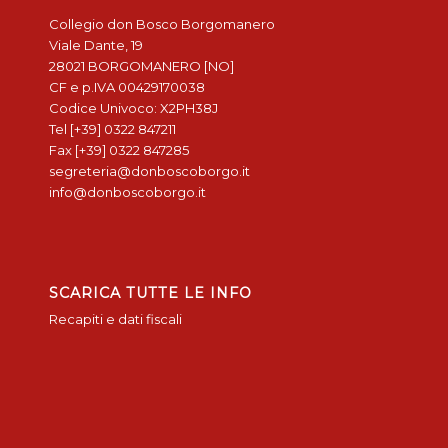
Collegio don Bosco Borgomanero
Viale Dante, 19
28021 BORGOMANERO [NO]
CF e p.IVA 00429170038
Codice Univoco: X2PH38J
Tel [+39] 0322 847211
Fax [+39] 0322 847285
segreteria@donboscoborgo.it
info@donboscoborgo.it
SCARICA TUTTE LE INFO
Recapiti e dati fiscali