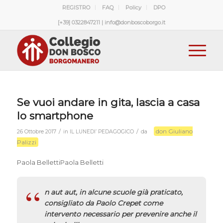
REGISTRO
FAQ
Policy
DPO
[+39] 0322847211 | info@donboscoborgo.it
Se vuoi andare in gita, lascia a casa
lo smartphone
don Giuliano
/
/
26 Ottobre 2017
in
IL LUNEDI’ PEDAGOGICO
da
Palizzi
Paola BellettiPaola Belletti
n aut aut, in alcune scuole già praticato,
consigliato da Paolo Crepet come
intervento necessario per prevenire anche il