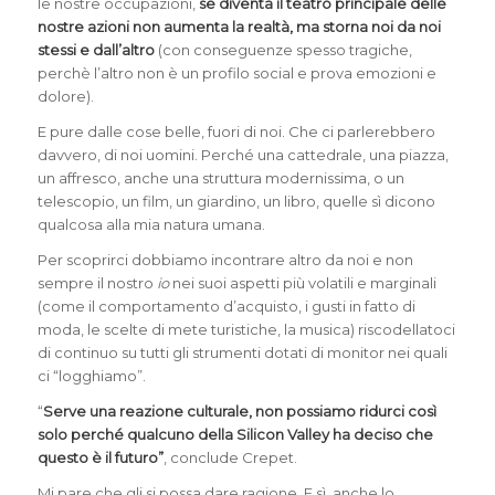
le nostre occupazioni,
se diventa il teatro principale delle
nostre azioni non aumenta la realtà, ma storna noi da noi
stessi e dall’altro
(con conseguenze spesso tragiche,
perchè l’altro non è un profilo social e prova emozioni e
dolore).
E pure dalle cose belle, fuori di noi. Che ci parlerebbero
davvero, di noi uomini. Perché una cattedrale, una piazza,
un affresco, anche una struttura modernissima, o un
telescopio, un film, un giardino, un libro, quelle sì dicono
qualcosa alla mia natura umana.
Per scoprirci dobbiamo incontrare altro da noi e non
sempre il nostro
io
nei suoi aspetti più volatili e marginali
(come il comportamento d’acquisto, i gusti in fatto di
moda, le scelte di mete turistiche, la musica) riscodellatoci
di continuo su tutti gli strumenti dotati di monitor nei quali
ci “logghiamo”.
“
Serve una reazione culturale, non possiamo ridurci così
solo perché qualcuno della Silicon Valley
ha deciso che
questo è il futuro”
, conclude Crepet.
Mi pare che gli si possa dare ragione. E sì, anche lo