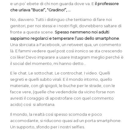
e un po’ ebete di chi non guarda dove va. E
il professore
che urlava “Buca!”, “Gradino!”, …
No, davvero. Tutti i distinguo che tentiamo di fare noi
genitori, per noi stessi e i nostri figli, dovrebbero saltare di
fronte a queste scene.
Spesso nemmeno noi adulti
sappiamo regolarci e temperare l’uso dello smartphone
.
Una sbirciata a Facebook, un retweet qua, un commento
là. E fammi vedere quel post così ironico se sta crescendo
coi like! Devo imparare a usare Instagram meglio perché è
il social del momento, mi hanno detto…
E le chat. Le sottochat. Le controchat. I video. Quelli
segreti e quelli subito virali. E il mondo intorno, quello
materiale, con gli spigoli, le buche per le strade, con le
facce vere, (quelle che vedendole da vicino forse non
avresti il coraggio di apostrofare con quel commento
acido) così si allontana.
Il mondo, la realtà così spesso scomoda e poco
accomodante, si riducono quasi ad un porta smartphone.
Un supporto, sfondo per i nostri selfies.