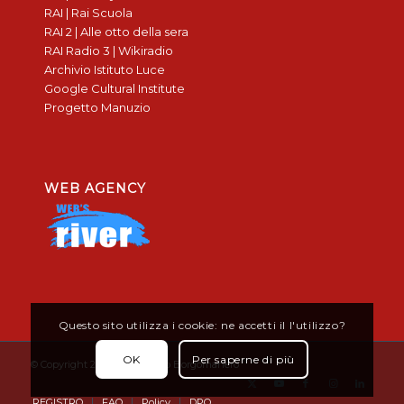
RAI | Rai Scuola
RAI 2 | Alle otto della sera
RAI Radio 3 | Wikiradio
Archivio Istituto Luce
Google Cultural Institute
Progetto Manuzio
WEB AGENCY
Questo sito utilizza i cookie: ne accetti il l'utilizzo?
OK
Per saperne di più
© Copyright 2019 - Don Bosco Borgomanero
REGISTRO
FAQ
Policy
DPO