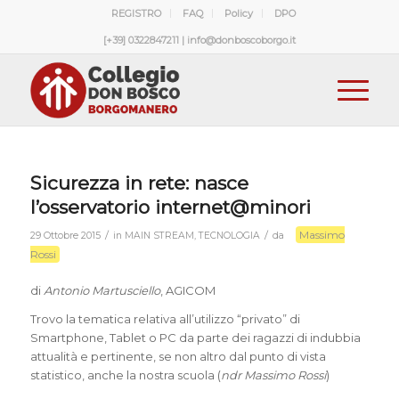
REGISTRO
FAQ
Policy
DPO
[+39] 0322847211 | info@donboscoborgo.it
Sicurezza in rete: nasce
l’osservatorio internet@minori
Massimo
/
/
29 Ottobre 2015
in
MAIN STREAM
,
TECNOLOGIA
da
Rossi
di
Antonio Martusciello
, AGICOM
Trovo la tematica relativa all’utilizzo “privato” di
Smartphone, Tablet o PC da parte dei ragazzi di indubbia
attualità e pertinente, se non altro dal punto di vista
statistico, anche la nostra scuola (
ndr Massimo Rossi
)