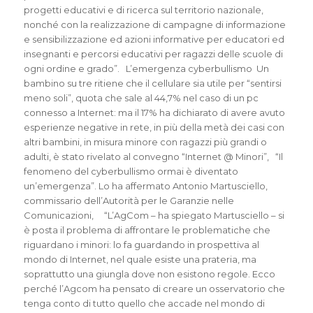
progetti educativi e di ricerca sul territorio nazionale,
nonché con la realizzazione di campagne di informazione
e sensibilizzazione ed azioni informative per educatori ed
insegnanti e percorsi educativi per ragazzi delle scuole di
ogni ordine e grado”. L’emergenza cyberbullismo Un
bambino su tre ritiene che il cellulare sia utile per “sentirsi
meno soli”, quota che sale al 44,7% nel caso di un pc
connesso a Internet: ma il 17% ha dichiarato di avere avuto
esperienze negative in rete, in più della metà dei casi con
altri bambini, in misura minore con ragazzi più grandi o
adulti, è stato rivelato al convegno “Internet @ Minori”, “Il
fenomeno del cyberbullismo ormai è diventato
un’emergenza”. Lo ha affermato Antonio Martusciello,
commissario dell’Autorità per le Garanzie nelle
Comunicazioni, “L’AgCom – ha spiegato Martusciello – si
è posta il problema di affrontare le problematiche che
riguardano i minori: lo fa guardando in prospettiva al
mondo di Internet, nel quale esiste una prateria, ma
soprattutto una giungla dove non esistono regole. Ecco
perché l’Agcom ha pensato di creare un osservatorio che
tenga conto di tutto quello che accade nel mondo di