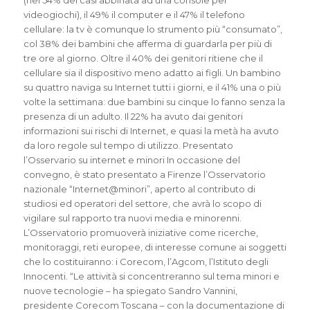
(nel 54% dei casi abbinata ad una console per
videogiochi), il 49% il computer e il 47% il telefono
cellulare: la tv è comunque lo strumento più “consumato”,
col 38% dei bambini che afferma di guardarla per più di
tre ore al giorno. Oltre il 40% dei genitori ritiene che il
cellulare sia il dispositivo meno adatto ai figli. Un bambino
su quattro naviga su Internet tutti i giorni, e il 41% una o più
volte la settimana: due bambini su cinque lo fanno senza la
presenza di un adulto. Il 22% ha avuto dai genitori
informazioni sui rischi di Internet, e quasi la metà ha avuto
da loro regole sul tempo di utilizzo. Presentato
l’Osservario su internet e minori In occasione del
convegno, è stato presentato a Firenze l’Osservatorio
nazionale “Internet@minori”, aperto al contributo di
studiosi ed operatori del settore, che avrà lo scopo di
vigilare sul rapporto tra nuovi media e minorenni.
L’Osservatorio promuoverà iniziative come ricerche,
monitoraggi, reti europee, di interesse comune ai soggetti
che lo costituiranno: i Corecom, l’Agcom, l’Istituto degli
Innocenti. “Le attività si concentreranno sul tema minori e
nuove tecnologie – ha spiegato Sandro Vannini,
presidente Corecom Toscana – con la documentazione di