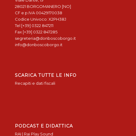
Viale Dante, 19
28021 BORGOMANERO [NO]
CF e p.IVA 00429170038
Codice Univoco: X2PH38J
Tel [+39] 0322 847211
Fax [+39] 0322 847285
segreteria@donboscoborgo.it
info@donboscoborgo.it
SCARICA TUTTE LE INFO
Recapiti e dati fiscali
PODCAST E DIDATTICA
RAI | Rai Play Sound