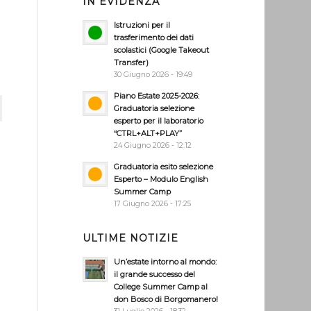
IN EVIDENZA
Istruzioni per il
trasferimento dei dati
scolastici (Google Takeout
Transfer)
30 Giugno 2026 - 19:49
Piano Estate 2025-2026:
Graduatoria selezione
esperto per il laboratorio
“CTRL+ALT+PLAY”
24 Giugno 2026 - 12:12
Graduatoria esito selezione
Esperto – Modulo English
Summer Camp
17 Giugno 2026 - 17:25
ULTIME NOTIZIE
Un’estate intorno al mondo:
il grande successo del
College Summer Camp al
don Bosco di Borgomanero!