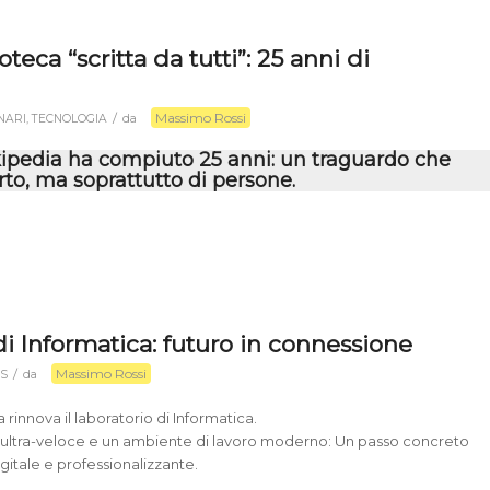
teca “scritta da tutti”: 25 anni di
Massimo Rossi
/
INARI
,
TECNOLOGIA
da
kipedia ha compiuto 25 anni: un traguardo che
erto, ma soprattutto di persone.
i Informatica: futuro in connessione
Massimo Rossi
/
S
da
rinnova il laboratorio di Informatica.
à ultra-veloce e un ambiente di lavoro moderno: Un passo concreto
gitale e professionalizzante.