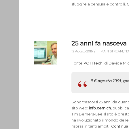
sfuggire a censura e controlli.
C
25 anni fa nasceva 
/
12 Agosto 2016
in
MAIN STREAM
,
TE
Fonte
PC HiTech
, di Davide Mic
Il 6 agosto 1991, g
Sono trascorsi 25 anni da quando
sito web:
info.cern.ch
, pubblica
Tim Berners-Lee. Il sito è presto
ha rivoluzionato il mondo delle
risorsa in tanti ambiti.
Continua