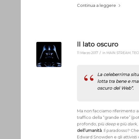
Continua a leggere
Il lato oscuro
/
11 Marzo 2017
in
MAIN STREAM
,
TEC
La celeberrima sit
lotta tra bene e ma
oscuro del Web”.
Ma non facciamo riferimento all
traffico della “grande rete” (p
profondo, più
deep
e più
dark
,
dell’umanità
. Il paradosso? Che
Edward Snowden e gli attivisti 