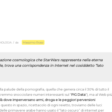
Massimo Rossi
/
NOLOGIA
da
uazione cosmologica che StarWars rappresenta nella eterna
le, trova una corrispondenza in Internet nel cosiddetto “lato
a palude della pornografia, quella che genera circa il 30% di tutto il
otremmo snocciolare numeri interessanti sul “
PIG Data
“), ma al Web pi
là dove imperversano armi, droga e le peggiori perversioni
 questo in spazio, ricettacolo di ogni reietto, troviamo delle luci:
delle primavere arabe hanno usato il “lato oscuro” di internet per