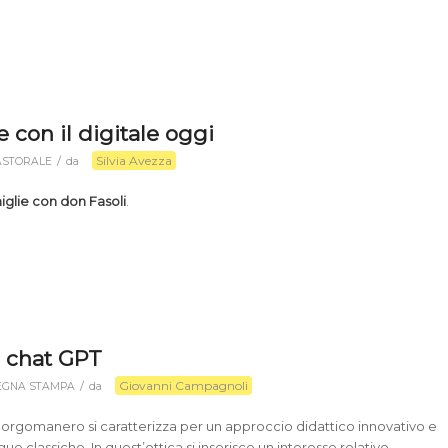
e con il digitale oggi
Silvia Avezza
/
ASTORALE
da
iglie con don Fasoli
.
 chat GPT
Giovanni Campagnoli
/
EGNA STAMPA
da
 Borgomanero si caratterizza per un approccio didattico innovativo e
gue classiche. In quest’ottica si inserisce un interesse relativo