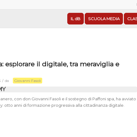
IL dB
SCUOLA MEDIA
CLA
 esplorare il digitale, tra meraviglia e
Giovanni Fasoli
/
S
da
MY
nero, con don Giovanni Fasoli e il sostegno di Paffoni spa, ha avviato
: otto anni di formazione progressiva alla cittadinanza digitale.