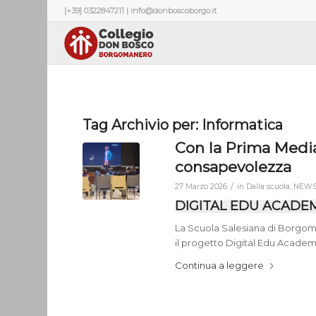
[+39] 0322847211 | info@donboscoborgo.it
Tag Archivio per:
Informatica
Con la Prima Media:
consapevolezza
/
27 Marzo 2026
in
Dalla scuola
,
NEW
DIGITAL EDU ACADE
La Scuola Salesiana di Borgoma
il progetto Digital Edu Academy
Continua a leggere