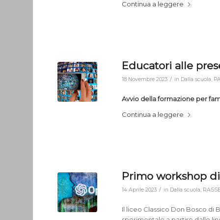
Continua a leggere
Educatori alle pres
/
18 Novembre 2023
in
Dalla scuola
,
P
Avvio della formazione per fam
Continua a leggere
Primo workshop di
/
14 Aprile 2023
in
Dalla scuola
,
RASS
Il liceo Classico Don Bosco di
sperimentale a partire dalle lin