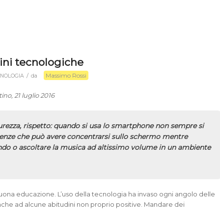
dini tecnologiche
Massimo Rossi
/
CNOLOGIA
da
tino, 21 luglio 2016
urezza, rispetto: quando si usa lo smartphone non sempre si
enze che può avere concentrarsi sullo schermo mentre
ndo o ascoltare la musica ad altissimo volume in un ambiente
buona educazione. L’uso della tecnologia ha invaso ogni angolo delle
anche ad alcune abitudini non proprio positive. Mandare dei