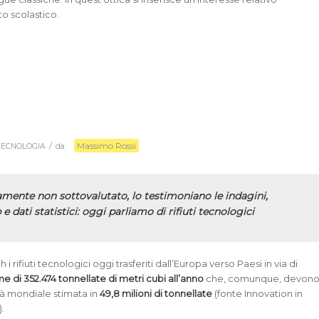
to scolastico.
?
Massimo Rossi
/
TECNOLOGIA
da
mente non sottovalutato, lo testimoniano le indagini,
e dati statistici: oggi parliamo di rifiuti tecnologici
rifiuti tecnologici oggi trasferiti dall’Europa verso Paesi in via di
e di 352.474 tonnellate di metri cubi all’anno
che, comunque, devon
tà mondiale stimata in
49,8 milioni di tonnellate
(fonte Innovation in
.