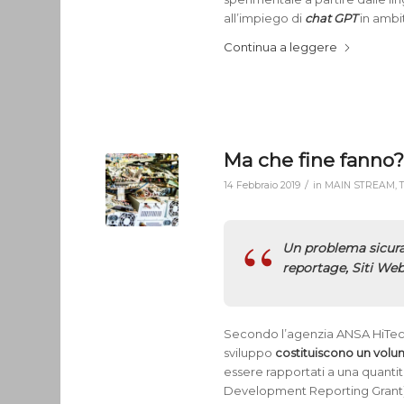
all’impiego di
chat GPT
in ambi
Continua a leggere
Ma che fine fanno
/
14 Febbraio 2019
in
MAIN STREAM
,
Un problema sicura
reportage, Siti Web 
Secondo l’agenzia ANSA HiTech i 
sviluppo
costituiscono un volum
essere rapportati a una quanti
Development Reporting Grant)