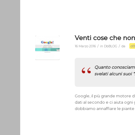
Venti cose che non
dB
/
/
16 Marzo 2016
in
DbBLOG
da
Quanto conosciamo
svelati alcuni suoi 
Google, il più grande motore di
dati al secondo e ci aiuta ogni
dobbiamo annaffiare le piant