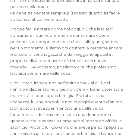
umiliato, si è letteralmente trascinato innanzi a chiunque
potesse collaborare.
Mi viene da pensare sempre più spesso quanto sia facile
abituarsi praticamente a tutto.
Troppo facile notare come noi oggi, più che lasciarci
consumare il cuore, preferiamo consumare cose e
persone. Noi compriamo cose che ci rallegrano, semmai
per un momento, e siamo poi costretti a cercarne ancora,
e ancora: ci sono ragazzi che danneggiano apposta il
proprio cellulare per avere il “diritto” ad un nuovo
modello… Se vogliamo, possiamo dire che preferiamo
lasciarci consumare
dalle
cose.
Don Bosco, invece, non ha fornito cose – al di là del
minimo indispensabile, di più non c’era –, bensì paternità e
maternità: in pratica, una famiglia. Era tutta la sua
ricchezza, lui che era nobile non di origini quanto d’animo.
Don Bosco aveva sperimentato una delle verità
fondamentali dell’esistenza: senza una donna non si
genera la vita, e senza un uomo non si impara ad offrirla in
sacrificio. Proprio lui, Giovanni, che aveva perso il papà a 2
anni e visto sua madre farsi carico di famiglia e lavoro, con