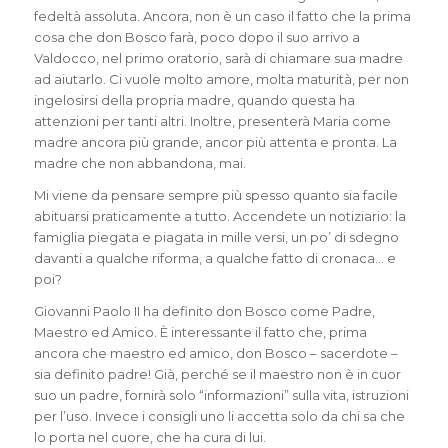
fedeltà assoluta. Ancora, non è un caso il fatto che la prima
cosa che don Bosco farà, poco dopo il suo arrivo a
Valdocco, nel primo oratorio, sarà di chiamare sua madre
ad aiutarlo. Ci vuole molto amore, molta maturità, per non
ingelosirsi della propria madre, quando questa ha
attenzioni per tanti altri. Inoltre, presenterà Maria come
madre ancora più grande, ancor più attenta e pronta. La
madre che non abbandona, mai.
Mi viene da pensare sempre più spesso quanto sia facile
abituarsi praticamente a tutto. Accendete un notiziario: la
famiglia piegata e piagata in mille versi, un po’ di sdegno
davanti a qualche riforma, a qualche fatto di cronaca… e
poi?
Giovanni Paolo II ha definito don Bosco come Padre,
Maestro ed Amico. È interessante il fatto che, prima
ancora che maestro ed amico, don Bosco – sacerdote –
sia definito padre! Già, perché se il maestro non è in cuor
suo un padre, fornirà solo “informazioni” sulla vita, istruzioni
per l’uso. Invece i consigli uno li accetta solo da chi sa che
lo porta nel cuore, che ha cura di lui.