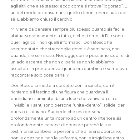
agli altri che a sé stesso: ecco come si ritrova “logorato”. È
un bel modo di consumarsi, quello di non tenere nulla per
sé. E abbiamo chiuso il cerchio.
Mi viene da pensare sempre più spesso quanto sia facile
abituarsi praticamente a tutto, e che i tempi di Dio sono
quelli agricoli, non quelli informatici. Don Bosco ha
sperimentato che si raccoglie
dove
si è seminato, non
quando
si è seminato. Noi, oggi, come possiamo stupirci di
un adolescente che non ci parla se non lo abbiamo
ascoltato in precedenza, quand’era bambino e sembrava
raccontare solo cose banali?
Don Bosco ci mette a contatto con la santità, con il
richiamo e il fascino di una figura che guardava il
quotidiano illuminato da una luce che veniva da oltre
l’invisibile. I santi sono persone “unite-dentro”, solide: per
questo ci attirano. Succede che una persona
profondamente unita intorno ad un centro interiore sia
profondamente capace di educare perché la sua
testimonianza libera le persone che a lei si rapportano,
non le costringe, non le uniforma, non le irrigidisce entro