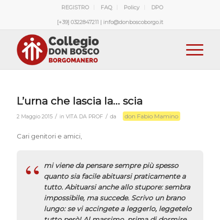
REGISTRO
FAQ
Policy
DPO
[+39] 0322847211 | info@donboscoborgo.it
L’urna che lascia la… scia
don Fabio Mamino
/
/
2 Maggio 2015
in
VITA DA PROF
da
Cari genitori e amici,
mi viene da pensare sempre più spesso
quanto sia facile abituarsi praticamente a
tutto. Abituarsi anche allo stupore: sembra
impossibile, ma succede. Scrivo un brano
lungo: se vi accingete a leggerlo, leggetelo
tutto però! Al massimo, prima di dormire,