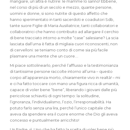
mangiare, un’altra è
nutrire
: le mamme lo sanno! Ebbene,
nel corso di più di un secolo e mezzo, quante persone,
uomini e donne, si sono nutrite di questo affetto che
hanno sperimentato in tanti sacerdoti e coadiutori Sdb,
tante suore Figlie di Maria Ausiliatrice, tanti collaboratori e
collaboratrici che hanno contribuito ad allargare il cerchio
di bene tracciato intorno a molte “case” salesiane? La scia
lasciata dall’urna è fatta di migliaia cuori riconoscenti, non
di cervelloni: se teniamo conto di come sia più facile
plasmare una mente che un cuore….
Mi piace sottolinearlo, perché l’afflusso e la testimonianza
di tantissime persone raccolte intorno all’urna – questo
corpo all’apparenza morto, chiaramente vivo in realtà! – mi
e ci ha fatto toccare con mano una figura ricca di umanità,
capace di voler bene “bene”, liberando i giovani dalle più
pericolose schiavitù di ogni tempo: la solitudine,
l’ignoranza, l’individualismo, l’ozio, l’irresponsabilità. Ha
potuto farlo senza una lira, perché l’unico capitale che
aveva da spendere era il cuore enorme che Dio gli aveva
concesso e puntualmente arricchito!
Un Padre, sì. Uno che ha fatto la scelta di voler bene più