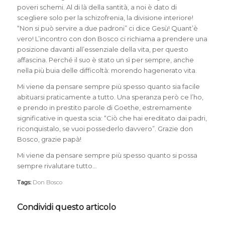
poveri schemi. Al di là della santità, a noi è dato di
scegliere solo per la schizofrenia, la divisione interiore!
“Non si può servire a due padroni”
ci dice Gesù! Quant’è
vero! L’incontro con don Bosco ci richiama a prendere una
posizione davanti all’essenziale della vita, per questo
affascina. Perché il suo è stato un sì per sempre, anche
nella più buia delle difficoltà:
morendo
ha
generato
vita.
Mi viene da pensare sempre più spesso quanto sia facile
abituarsi praticamente a tutto. Una speranza però ce l’ho,
e prendo in prestito parole di Goethe, estremamente
significative in questa scia: “Ciò che hai ereditato dai padri,
riconquistalo, se vuoi possederlo davvero”. Grazie don
Bosco, grazie papà!
Mi viene da pensare sempre più spesso quanto si possa
sempre rivalutare tutto…
Tags:
Don Bosco
Condividi questo articolo