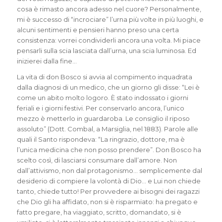
cosa è rimasto ancora adesso nel cuore? Personalmente,
mi è successo di “incrociare” l’urna più volte in più luoghi, e
alcuni sentimenti e pensieri hanno preso una certa
consistenza: vorrei condividerli ancora una volta. Mi piace
pensarli sulla scia lasciata dall’urna, una scia luminosa. Ed
inizierei dalla fine…
La vita di don Bosco si avvia al compimento inquadrata
dalla diagnosi di un medico, che un giorno gli disse:
“Lei è
come un abito molto logoro. È stato indossato i giorni
feriali e i giorni festivi. Per conservarlo ancora, l’unico
mezzo è metterlo in guardaroba. Le consiglio il riposo
assoluto”
(Dott. Combal, a Marsiglia, nel 1883). Parole alle
quali il Santo rispondeva:
“La ringrazio, dottore, ma è
l’unica medicina che non posso prendere”
. Don Bosco ha
scelto così, di lasciarsi consumare dall’amore. Non
dall’attivismo, non dal protagonismo… semplicemente dal
desiderio di compiere la volontà di Dio… e Lui non chiede
tanto, chiede tutto! Per provvedere ai bisogni dei ragazzi
che Dio gli ha affidato, non si è risparmiato: ha pregato e
fatto pregare, ha viaggiato, scritto, domandato, si è