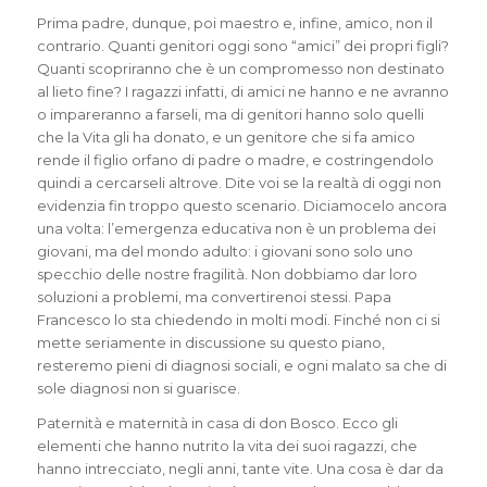
Prima padre, dunque, poi maestro e, infine, amico, non il
contrario. Quanti genitori oggi sono “amici” dei propri figli?
Quanti scopriranno che è un compromesso non destinato
al lieto fine? I ragazzi infatti, di amici ne hanno e ne avranno
o impareranno a farseli, ma di genitori hanno solo quelli
che la Vita gli ha donato, e un genitore che
si fa amico
rende il figlio orfano di padre o madre, e costringendolo
quindi a cercarseli altrove. Dite voi se la realtà di oggi non
evidenzia fin troppo questo scenario. Diciamocelo ancora
una volta: l’emergenza educativa non è un problema dei
giovani, ma del mondo adulto: i giovani sono solo uno
specchio delle nostre fragilità. Non dobbiamo dar loro
soluzioni a problemi, ma
convertire
noi stessi. Papa
Francesco lo sta chiedendo in molti modi. Finché non ci si
mette seriamente in discussione su questo piano,
resteremo pieni di diagnosi sociali, e ogni malato sa che di
sole diagnosi non si guarisce.
Paternità e maternità in casa di don Bosco. Ecco gli
elementi che hanno nutrito la vita dei suoi ragazzi, che
hanno intrecciato, negli anni, tante vite. Una cosa è dar da