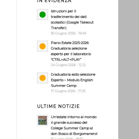
IN EVIDENZA
Istruzioni per il
trasferimento dei dati
scolastici (Google Takeout
Transfer)
30 Giugno 2026 - 19:49
Piano Estate 2025-2026:
Graduatoria selezione
esperto per il laboratorio
“CTRL+ALT+PLAY”
24 Giugno 2026 - 12:12
Graduatoria esito selezione
Esperto – Modulo English
Summer Camp
17 Giugno 2026 - 17:25
ULTIME NOTIZIE
Un’estate intorno al mondo:
il grande successo del
College Summer Camp al
don Bosco di Borgomanero!