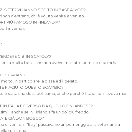
I SIETE? VI HANNO SCELTO IN BASE AI VOTI?
oti non c’entrano, chi è voluto venire è venuto.
RT PIÙ FAMOSO IN FINLANDIA?
port invernali.
A?
ENDERE CIBI IN SCATOLA?
rienza molto bella, che non avevo mai fatto prima, e che mi ha
.
CIBI ITALIANI?
molto, in particolare la pizza ed il gelato.
I È PIACIUTO QUESTO SCAMBIO?
so è stata una dosa bellissima, anche perché l’Italia non l’avevo mai
’È IN ITALIA È DIVERSO DA QUELLO FINLANDESE?
imili, anche se in Finlandia fa un po’ più freddo.
ATE GIÀ DON BOSCO?
ma di venire in “Italy” passavamo un pomeriggio alla settimana a
della sua storia.