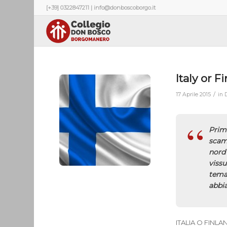
[+39] 0322847211 | info@donboscoborgo.it
Italy or F
/
17 Aprile 2015
in
Prima
scamb
nord 
vissu
tema 
abbi
ITALIA O FINLA