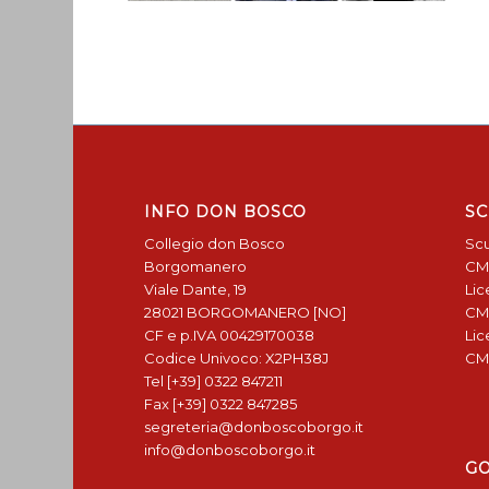
INFO DON BOSCO
SC
Collegio don Bosco
Scu
Borgomanero
CM
Viale Dante, 19
Lic
28021 BORGOMANERO [NO]
CM
CF e p.IVA 00429170038
Lic
Codice Univoco: X2PH38J
CM
Tel [+39] 0322 847211
Fax [+39] 0322 847285
segreteria@donboscoborgo.it
info@donboscoborgo.it
G