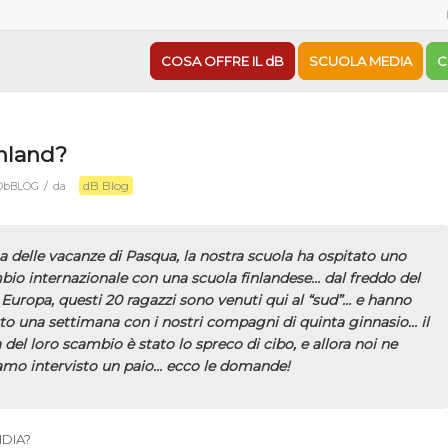
COSA OFFRE IL dB
SCUOLA MEDIA
C
inland?
dB Blog
/
DbBLOG
da
 delle vacanze di Pasqua, la nostra scuola ha ospitato uno
io internazionale con una scuola finlandese… dal freddo del
Europa, questi 20 ragazzi sono venuti qui al “sud”… e hanno
to una settimana con i nostri compagni di quinta ginnasio… il
del loro scambio è stato lo spreco di cibo, e allora noi ne
amo intervisto un paio… ecco le domande!
NDIA?