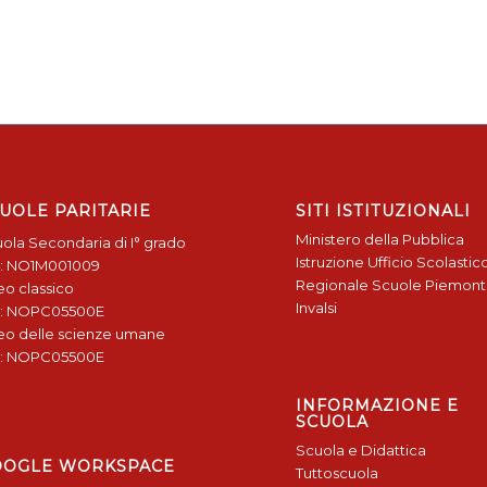
UOLE PARITARIE
SITI ISTITUZIONALI
Ministero della Pubblica
ola Secondaria di I° grado
Istruzione
Ufficio Scolastic
: NO1M001009
Regionale
Scuole Piemon
eo classico
Invalsi
: NOPC05500E
eo delle scienze umane
: NOPC05500E
INFORMAZIONE E
SCUOLA
Scuola e Didattica
OOGLE WORKSPACE
Tuttoscuola