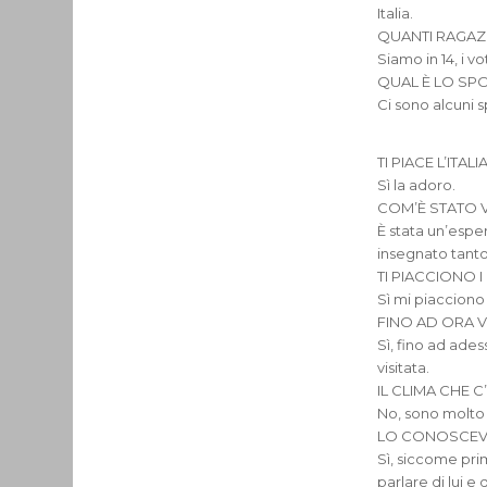
Italia.
QUANTI RAGAZZ
Siamo in 14, i v
QUAL È LO SPO
Ci sono alcuni s
TI PIACE L’ITALI
Sì la adoro.
COM’È STATO V
È stata un’espe
insegnato tanto
TI PIACCIONO I 
Sì mi piacciono 
FINO AD ORA V
Sì, fino ad ades
visitata.
IL CLIMA CHE C
No, sono molto s
LO CONOSCEV
Sì, siccome pri
parlare di lui e 