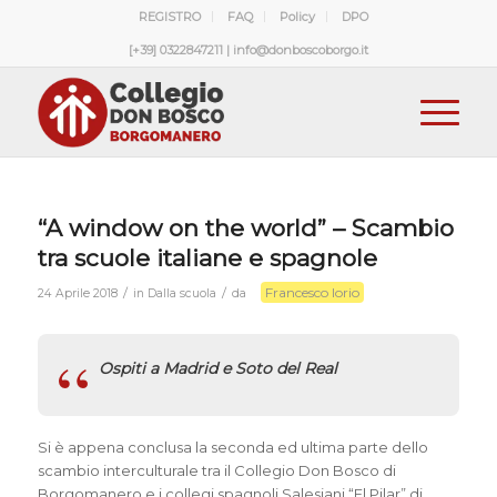
REGISTRO
FAQ
Policy
DPO
[+39] 0322847211 | info@donboscoborgo.it
“A window on the world” – Scambio
tra scuole italiane e spagnole
Francesco Iorio
/
/
24 Aprile 2018
in
Dalla scuola
da
Ospiti a Madrid e Soto del Real
Si è appena conclusa la seconda ed ultima parte dello
scambio interculturale tra il Collegio Don Bosco di
Borgomanero e i collegi spagnoli Salesiani “El Pilar” di