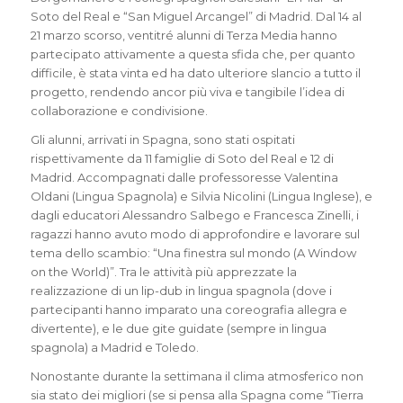
Soto del Real e “San Miguel Arcangel” di Madrid.
Dal 14 al
21 marzo scorso, ventitré alunni di Terza Media hanno
partecipato attivamente a questa sfida che, per quanto
difficile, è stata vinta ed ha dato ulteriore slancio a tutto il
progetto, rendendo ancor più viva e tangibile l’idea di
collaborazione e condivisione.
Gli alunni, arrivati in Spagna, sono stati ospitati
rispettivamente da 11 famiglie di Soto del Real e 12 di
Madrid. Accompagnati dalle professoresse Valentina
Oldani (Lingua Spagnola) e Silvia Nicolini (Lingua Inglese), e
dagli educatori Alessandro Salbego e Francesca Zinelli, i
ragazzi hanno avuto modo di approfondire e lavorare sul
tema dello scambio: “Una finestra sul mondo (A Window
on the World)”. Tra le attività più apprezzate la
realizzazione di un lip-dub in lingua spagnola (dove i
partecipanti hanno imparato una coreografia allegra e
divertente), e le due gite guidate (sempre in lingua
spagnola) a Madrid e Toledo.
Nonostante durante la settimana il clima atmosferico non
sia stato dei migliori (se si pensa alla Spagna come “Tierra