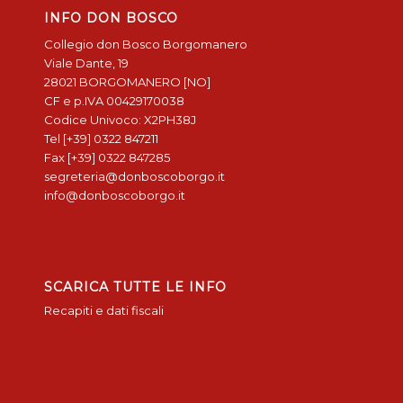
INFO DON BOSCO
Collegio don Bosco Borgomanero
Viale Dante, 19
28021 BORGOMANERO [NO]
CF e p.IVA 00429170038
Codice Univoco: X2PH38J
Tel [+39] 0322 847211
Fax [+39] 0322 847285
segreteria@donboscoborgo.it
info@donboscoborgo.it
SCARICA TUTTE LE INFO
Recapiti e dati fiscali