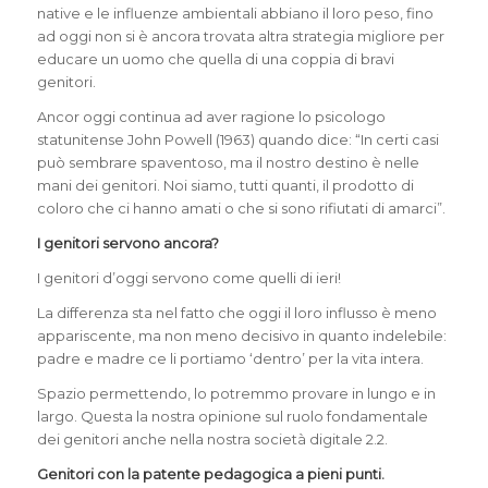
native e le influenze ambientali abbiano il loro peso, fino
ad oggi non si è ancora trovata altra strategia migliore per
educare un uomo che quella di una coppia di bravi
genitori.
Ancor oggi continua ad aver ragione lo psicologo
statunitense John Powell (1963) quando dice: “In certi casi
può sembrare spaventoso, ma il nostro destino è nelle
mani dei genitori. Noi siamo, tutti quanti, il prodotto di
coloro che ci hanno amati o che si sono rifiutati di amarci”.
I genitori servono ancora?
I genitori d’oggi servono come quelli di ieri!
La differenza sta nel fatto che oggi il loro influsso è meno
appariscente, ma non meno decisivo in quanto indelebile:
padre e madre ce li portiamo ‘dentro’ per la vita intera.
Spazio permettendo, lo potremmo provare in lungo e in
largo. Questa la nostra opinione sul ruolo fondamentale
dei genitori anche nella nostra società digitale 2.2.
Genitori con la patente pedagogica a pieni punti.