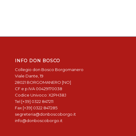
INFO DON BOSCO
Collegio don Bosco Borgomanero
Viale Dante, 19
28021 BORGOMANERO [NO]
CF e p.IVA 00429170038
Codice Univoco: X2PH38J
Tel [+39] 0322 847211
Fax [+39] 0322 847285
segreteria@donboscoborgo.it
info@donboscoborgo.it