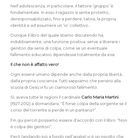
Nell’adolescenza, in particolare, il fattore ‘gruppo’ è
fondamentale. In esso il ragazzo si sente protetto,
deresponsabilizzato, fino a perdere, talora, la propria
identità e ad assumere un ‘io’ collettivo.
Dunque il libro del quale stiamo discutendo ha,
indubbiamente, una funzione positiva: serve a liberare i
genitori dai sensi di colpa, come se un eventuale
fallimento educativo dipendesse totalmente da essi.
Il che non è affatto vero!
Ogni essere umano dipende anche dalla propria libertà,
dalla propria coscienza. Tutti sappiamo che persino alla
scuola di Gesù vi fu un clamoroso fallimento.
Sì, aveva tutte le ragioni il cardinale
Carlo Maria Martini
(1927-2012) a domandarsi: “È forse colpa della sorgente se il
corso del torrente si perde in un pantano?”.
Fin qui perciò possiamo essere d’accordo con il libro: “Non
è colpa dei genitori”.
Però (andando più a fondo nell’analisi) vi è un risvolto che