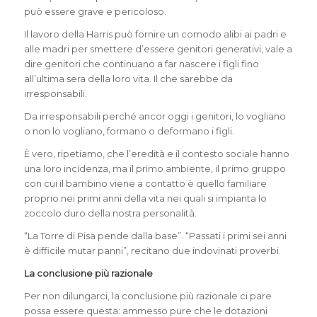
può essere grave e pericoloso.
Il lavoro della Harris può fornire un comodo alibi ai padri e
alle madri per smettere d’essere genitori generativi, vale a
dire genitori che continuano a far nascere i figli fino
all’ultima sera della loro vita. Il che sarebbe da
irresponsabili.
Da irresponsabili perché ancor oggi i genitori, lo vogliano
o non lo vogliano, formano o deformano i figli.
È vero, ripetiamo, che l’eredità e il contesto sociale hanno
una loro incidenza, ma il primo ambiente, il primo gruppo
con cui il bambino viene a contatto è quello familiare
proprio nei primi anni della vita nei quali si impianta lo
zoccolo duro della nostra personalità.
“La Torre di Pisa pende dalla base”. “Passati i primi sei anni
è difficile mutar panni”, recitano due indovinati proverbi.
La conclusione più razionale
Per non dilungarci, la conclusione più razionale ci pare
possa essere questa: ammesso pure che le dotazioni