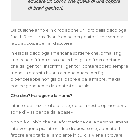
educare un uomo che quella di una coppia
di bravi genitori.
Da qualche anno è in circolazione un libro della psicologa
Judith Rich Harris: “Non è colpa dei genitori” che sembra
fatto apposta per far discutere.
In esso la psicologa americana sostiene che, ormai, i figli
imparano più fuori casa che in famiglia, più dai coetanei
che dai genitori. Insomma i genitori conterebbero sempre
meno: la crescita buona o meno buona dei figli
dipenderebbe non già dal padre e dalla madre, ma dal
codice genetico e dal contesto sociale.
Che dire? Ha ragione la Harris?
Intanto, per iniziare il dibattito, ecco la nostra opinione. «La
Torre di Pisa pende dalla base»
Non c’è dubbio che nella formazione della persona umana
intervengono più fattori: due di questi sono, appunto, il
fattore ereditario e l’ambiente in cui ci si viene a trovare.