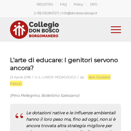
REGISTRO
FAQ
Policy
DPO
[+39] 0322847211 | info@donboscoborgo.it
L’arte di educare: I genitori servono
ancora?
don Giuliano
/
/
23 Aprile 2018
in
IL LUNEDI’ PEDAGOGICO
da
Palizzi
(Pino Pellegrino, Bollettino Salesiano)
Le dotazioni native e le influenze ambientali
hanno il loro peso ma, fino ad oggi, non si è
ancora trovata altra strategia migliore per