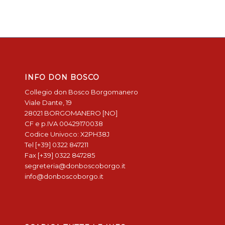
INFO DON BOSCO
Collegio don Bosco Borgomanero
Viale Dante, 19
28021 BORGOMANERO [NO]
CF e p.IVA 00429170038
Codice Univoco: X2PH38J
Tel [+39] 0322 847211
Fax [+39] 0322 847285
segreteria@donboscoborgo.it
info@donboscoborgo.it