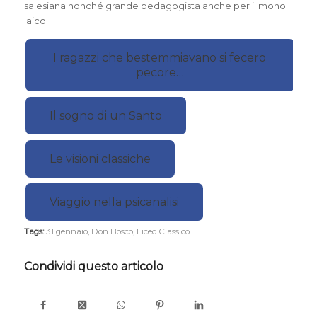
salesiana nonché grande pedagogista anche per il mono
laico.
I ragazzi che bestemmiavano si fecero
pecore…
Il sogno di un Santo
Le visioni classiche
Viaggio nella psicanalisi
Tags:
31 gennaio
,
Don Bosco
,
Liceo Classico
Condividi questo articolo