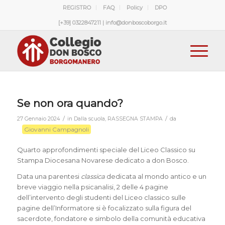
REGISTRO
FAQ
Policy
DPO
[+39] 0322847211 | info@donboscoborgo.it
Se non ora quando?
/
/
27 Gennaio 2024
in
Dalla scuola
,
RASSEGNA STAMPA
da
Giovanni Campagnoli
Quarto approfondimenti speciale del Liceo Classico su
Stampa Diocesana Novarese dedicato a don Bosco.
Data una parentesi
classica
dedicata al mondo antico e un
breve viaggio nella psicanalisi, 2 delle 4 pagine
dell’intervento degli studenti del Liceo classico sulle
pagine dell’Informatore si è focalizzato sulla figura del
sacerdote, fondatore e simbolo della comunità educativa