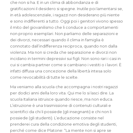
che non si ha. E in un clima di abbondanza e di
gratificazioni il desidero si spegne. Inutile poi lamentarsi se,
in età adolescenziale, i ragazzi non desiderano più niente
e sono indifferenti a tutto. Oggi poi i genitori vivono spesso
il mito del giovanilismo che li conduce a comportamenti
non proprio esemplari. Non parliamo delle separazioni e
dei divorzi, necessari quando il clima in famiglia è
connotato dall’indifferenza reciproca, quando non dalla
violenza. Ma non si creda che separazione e divorzi non
incidano in termini depressivi sui figli. Non sono rari i casi in
cui si cambia partner come si cambiano i vestiti o i lavori. È
infatti diffusa una concezione della libertà intesa solo
come revocabilità di tutte le scelte.
Ma veniamo alla scuola che accompagna i nostri ragazzi
per dodici anni della loro vita. Qui me lo si lasci dire. La
scuola Italiana istruisce quando riesce, ma non educa.
L’istruzione è una trasmissione di contenuti culturali e
scientifici da chi li possiede (gli insegnanti) e chi non li
possiede (gli studenti). L’educazione consiste nel
prenderei cura della condizione emotiva degli studenti,
perché come dice Platone: “La mente non si apre se