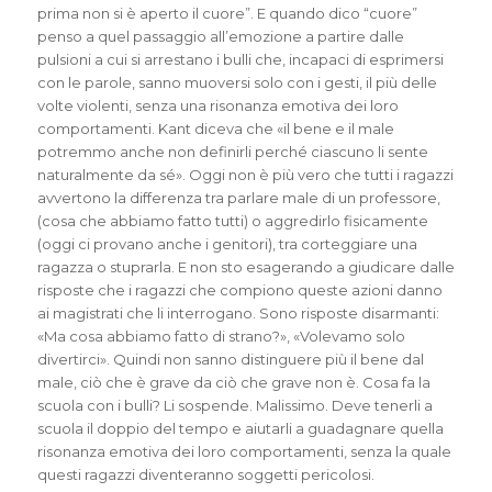
prima non si è aperto il cuore”. E quando dico “cuore”
penso a quel passaggio all’emozione a partire dalle
pulsioni a cui si arrestano i bulli che, incapaci di esprimersi
con le parole, sanno muoversi solo con i gesti, il più delle
volte violenti, senza una risonanza emotiva dei loro
comportamenti. Kant diceva che «il bene e il male
potremmo anche non definirli perché ciascuno li sente
naturalmente da sé». Oggi non è più vero che tutti i ragazzi
avvertono la differenza tra parlare male di un professore,
(cosa che abbiamo fatto tutti) o aggredirlo fisicamente
(oggi ci provano anche i genitori), tra corteggiare una
ragazza o stuprarla. E non sto esagerando a giudicare dalle
risposte che i ragazzi che compiono queste azioni danno
ai magistrati che li interrogano. Sono risposte disarmanti:
«Ma cosa abbiamo fatto di strano?», «Volevamo solo
divertirci». Quindi non sanno distinguere più il bene dal
male, ciò che è grave da ciò che grave non è. Cosa fa la
scuola con i bulli? Li sospende. Malissimo. Deve tenerli a
scuola il doppio del tempo e aiutarli a guadagnare quella
risonanza emotiva dei loro comportamenti, senza la quale
questi ragazzi diventeranno soggetti pericolosi.