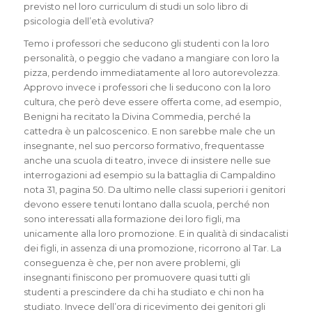
previsto nel loro curriculum di studi un solo libro di
psicologia dell’età evolutiva?
Temo i professori che seducono gli studenti con la loro
personalità, o peggio che vadano a mangiare con loro la
pizza, perdendo immediatamente al loro autorevolezza.
Approvo invece i professori che li seducono con la loro
cultura, che però deve essere offerta come, ad esempio,
Benigni ha recitato la Divina Commedia, perché la
cattedra è un palcoscenico. E non sarebbe male che un
insegnante, nel suo percorso formativo, frequentasse
anche una scuola di teatro, invece di insistere nelle sue
interrogazioni ad esempio su la battaglia di Campaldino
nota 31, pagina 50. Da ultimo nelle classi superiori i genitori
devono essere tenuti lontano dalla scuola, perché non
sono interessati alla formazione dei loro figli, ma
unicamente alla loro promozione. E in qualità di sindacalisti
dei figli, in assenza di una promozione, ricorrono al Tar. La
conseguenza è che, per non avere problemi, gli
insegnanti finiscono per promuovere quasi tutti gli
studenti a prescindere da chi ha studiato e chi non ha
studiato. Invece dell’ora di ricevimento dei genitori gli