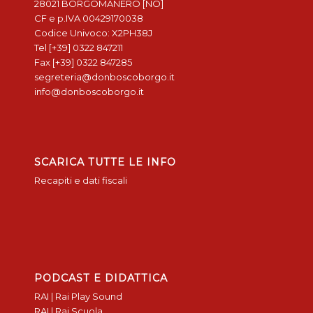
28021 BORGOMANERO [NO]
CF e p.IVA 00429170038
Codice Univoco: X2PH38J
Tel [+39] 0322 847211
Fax [+39] 0322 847285
segreteria@donboscoborgo.it
info@donboscoborgo.it
SCARICA TUTTE LE INFO
Recapiti e dati fiscali
PODCAST E DIDATTICA
RAI | Rai Play Sound
RAI | Rai Scuola