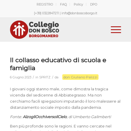
REGISTRO
FAQ
Policy
DPO
[+39] 0322847211 | info@donboscoborgo.it
Il collasso educativo di scuola e
famiglia
don Giuliano Palizzi
/
/
6 Giugno 2023
in
SPRITZ
da
I giovani oggi stanno male, come dimostra la tragica
vicenda del sedicenne di Abbiategrasso. Ma non
cerchiamo facili spiegazioni imputando il loro malessere al
distanziamento sociale imposto dalla pandemia.
Fonte:
AlzogliOcchiversoilCielo
, di Umberto Galimberti
Ben più profonde sono le ragioni. E vanno cercate nel