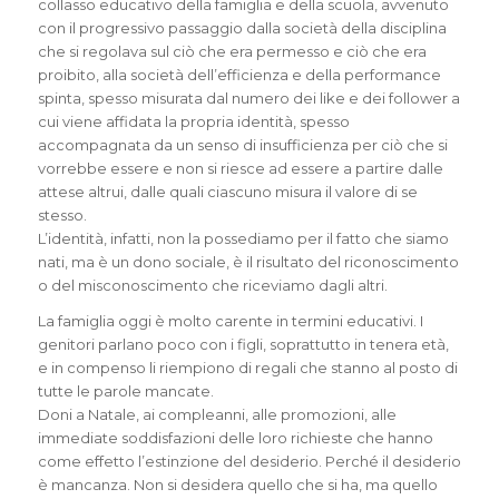
collasso educativo della famiglia e della scuola, avvenuto
con il progressivo passaggio dalla società della disciplina
che si regolava sul ciò che era permesso e ciò che era
proibito, alla società dell’efficienza e della performance
spinta, spesso misurata dal numero dei like e dei follower a
cui viene affidata la propria identità, spesso
accompagnata da un senso di insufficienza per ciò che si
vorrebbe essere e non si riesce ad essere a partire dalle
attese altrui, dalle quali ciascuno misura il valore di se
stesso.
L’identità, infatti, non la possediamo per il fatto che siamo
nati, ma è un dono sociale, è il risultato del riconoscimento
o del misconoscimento che riceviamo dagli altri.
La famiglia oggi è molto carente in termini educativi. I
genitori parlano poco con i figli, soprattutto in tenera età,
e in compenso li riempiono di regali che stanno al posto di
tutte le parole mancate.
Doni a Natale, ai compleanni, alle promozioni, alle
immediate soddisfazioni delle loro richieste che hanno
come effetto l’estinzione del desiderio. Perché il desiderio
è mancanza. Non si desidera quello che si ha, ma quello