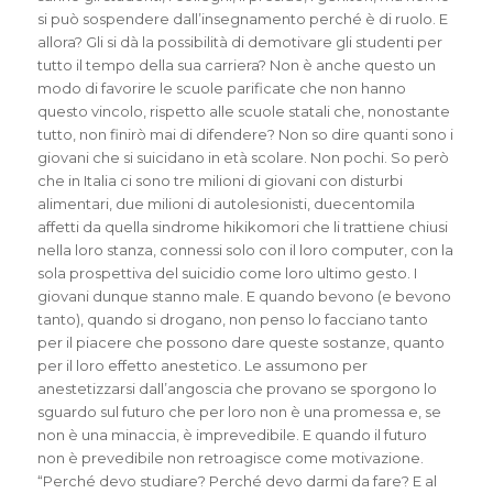
si può sospendere dall’insegnamento perché è di ruolo. E
allora? Gli si dà la possibilità di demotivare gli studenti per
tutto il tempo della sua carriera? Non è anche questo un
modo di favorire le scuole parificate che non hanno
questo vincolo, rispetto alle scuole statali che, nonostante
tutto, non finirò mai di difendere? Non so dire quanti sono i
giovani che si suicidano in età scolare. Non pochi. So però
che in Italia ci sono tre milioni di giovani con disturbi
alimentari, due milioni di autolesionisti, duecentomila
affetti da quella sindrome hikikomori che li trattiene chiusi
nella loro stanza, connessi solo con il loro computer, con la
sola prospettiva del suicidio come loro ultimo gesto. I
giovani dunque stanno male. E quando bevono (e bevono
tanto), quando si drogano, non penso lo facciano tanto
per il piacere che possono dare queste sostanze, quanto
per il loro effetto anestetico. Le assumono per
anestetizzarsi dall’angoscia che provano se sporgono lo
sguardo sul futuro che per loro non è una promessa e, se
non è una minaccia, è imprevedibile. E quando il futuro
non è prevedibile non retroagisce come motivazione.
“Perché devo studiare? Perché devo darmi da fare? E al