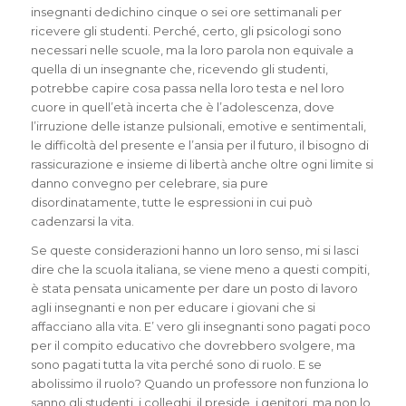
insegnanti dedichino cinque o sei ore settimanali per
ricevere gli studenti. Perché, certo, gli psicologi sono
necessari nelle scuole, ma la loro parola non equivale a
quella di un insegnante che, ricevendo gli studenti,
potrebbe capire cosa passa nella loro testa e nel loro
cuore in quell’età incerta che è l’adolescenza, dove
l’irruzione delle istanze pulsionali, emotive e sentimentali,
le difficoltà del presente e l’ansia per il futuro, il bisogno di
rassicurazione e insieme di libertà anche oltre ogni limite si
danno convegno per celebrare, sia pure
disordinatamente, tutte le espressioni in cui può
cadenzarsi la vita.
Se queste considerazioni hanno un loro senso, mi si lasci
dire che la scuola italiana, se viene meno a questi compiti,
è stata pensata unicamente per dare un posto di lavoro
agli insegnanti e non per educare i giovani che si
affacciano alla vita. E’ vero gli insegnanti sono pagati poco
per il compito educativo che dovrebbero svolgere, ma
sono pagati tutta la vita perché sono di ruolo. E se
abolissimo il ruolo? Quando un professore non funziona lo
sanno gli studenti, i colleghi, il preside, i genitori, ma non lo