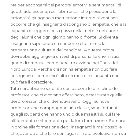
Ma per accorgersi dei percorsi emotivi e sentimentali di
questi adolescenti, i cui lobi frontali che presiedono la
razionalità giungono a maturazione intorno ai vent’anni,
occorre che gli insegnanti dispongano di empatia, che è la
capacita di leggere cosa passa nella mete e nel cuore
degli alunni che ogni giorno hanno di fronte. Si diventa
insegnanti superando un concorso che misura la
preparazione culturale dei candidati. A questa prova
dovrebbe aggiungersi un test di personalità che misura il
grado di empatia, come peraltro avviene nei Paesi del
Nord Europa. Perché chi non ha empatia non può fare
l’insegnante, come chi è alto un metro e cinquanta non
può fare il corazziere.
Tutti noi abbiamo studiato con piacere le discipline dei
professori che ci avevano affascinato, e trascurato quelle
dei professori che ci demotivavano. Oggi, su nove
professori che compongono una classe, sono fortunati
quegli studenti che hanno uno o due maestri su cui fare
affidamento e riferimento per la loro formazione. Sempre
in ordine alla formazione degli insegnanti è mai possibile
che, avendo a che fare con ragazzi in età evolutiva, non sia