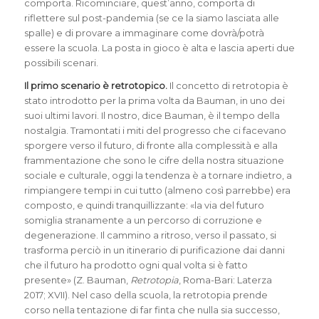
comporta. Ricominciare, quest’anno, comporta di
riflettere sul post-pandemia (se ce la siamo lasciata alle
spalle) e di provare a immaginare come dovrà/potrà
essere la scuola. La posta in gioco è alta e lascia aperti due
possibili scenari.
Il primo scenario è retrotopico.
Il concetto di retrotopia è
stato introdotto per la prima volta da Bauman, in uno dei
suoi ultimi lavori. Il nostro, dice Bauman, è il tempo della
nostalgia. Tramontati i miti del progresso che ci facevano
sporgere verso il futuro, di fronte alla complessità e alla
frammentazione che sono le cifre della nostra situazione
sociale e culturale, oggi la tendenza è a tornare indietro, a
rimpiangere tempi in cui tutto (almeno così parrebbe) era
composto, e quindi tranquillizzante: «la via del futuro
somiglia stranamente a un percorso di corruzione e
degenerazione. Il cammino a ritroso, verso il passato, si
trasforma perciò in un itinerario di purificazione dai danni
che il futuro ha prodotto ogni qual volta si è fatto
presente» (Z. Bauman,
Retrotopia
, Roma-Bari: Laterza
2017; XVII). Nel caso della scuola, la retrotopia prende
corso nella tentazione di far finta che nulla sia successo,