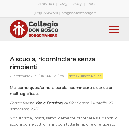
REGISTRO
FAQ
Policy
DPO
[+39] 0322847211 | info@donboscoborgo.it
A scuola, ricominciare senza
rimpianti
don Giuliano Palizzi
/
/
26 Settembre 2021
in
SPRITZ
da
Mai come quest’anno la parola ricominciare si carica di
molti significati.
Fonte: Rivista
Vita e Pensiero
, di Pier Cesare Rivoltella, 25
settembre 2021
Non si tratta, infatti, semplicemente di tornare sui banchi di
scuola come tutti gli anni, con tutte le fatiche che questo