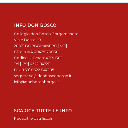
INFO DON BOSCO
Collegio don Bosco Borgomanero
Viale Dante, 19
28021 BORGOMANERO [NO]
CF e p.IVA 00429170038
Codice Univoco: X2PH38J
Tel [+39] 0322 847211
Fax [+39] 0322 847285
segreteria@donboscoborgo.it
info@donboscoborgo.it
SCARICA TUTTE LE INFO
Recapiti e dati fiscali