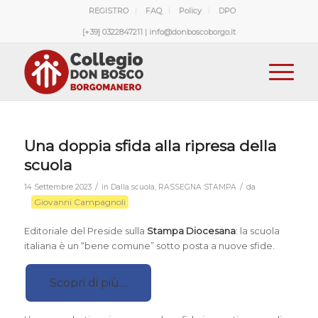
REGISTRO
FAQ
Policy
DPO
[+39] 0322847211 | info@donboscoborgo.it
Una doppia sfida alla ripresa della
scuola
/
/
14 Settembre 2023
in
Dalla scuola
,
RASSEGNA STAMPA
da
Giovanni Campagnoli
Editoriale del Preside sulla
Stampa Diocesana
: la scuola
italiana è un “bene comune” sotto posta a nuove sfide.
Scopri di più…