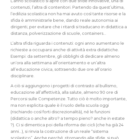
L’anno scolastico si apre con due sfide innovative, una di
contenuti, l’altra di contenitori. Partendo da quest’ultima,
l’edilizia scolastica non ha mai avuto così tante risorse e la
sfida è amministrarle bene, dando reale autonomia ai
dirigenti, per evitare che i ritardi si traducano in didattica a
distanza, polverizzazione di scuole, containers…
L’altra sfida riguarda i contenuti: ogni anno aumentano le
richieste a occuparsi anche di attività extra didattiche.
Esempi: da settembre, gli obblighi di dedicare almeno
un’ora alla settimana all’orientamento e un’altra
all’educazione civica, sottraendo due ore all’orario
disciplinare.
A ciò si aggiungono i progetti di contrasto al bullismo,
educazione all’affettività, alla salute, almeno 90 ore di
Percorsi sulle Competenze. Tutto ciò è molto importante,
ma non esplicita quale è il ruolo della scuola oggi
(rischiando così forti discrezionalità), né le funzioni
(didattica o anche altro? a tempo pieno? anche in estate
?). Ci si dimentica poi della riforma dei cicli (che ha già 24
anni…), si rinvia la costruzione di un reale “sistema
scolastico”. Anche perché, ritornando alle sfide, si può