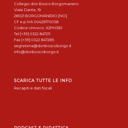
Collegio don Bosco Borgomanero
Viale Dante, 19
28021 BORGOMANERO [NO]
CF e p.IVA 00429170038
Codice Univoco: X2PH38J
Tel [+39] 0322 847211
Fax [+39] 0322 847285
segreteria@donboscoborgo.it
info@donboscoborgo.it
SCARICA TUTTE LE INFO
Recapiti e dati fiscali
PODCAST E DIDATTICA