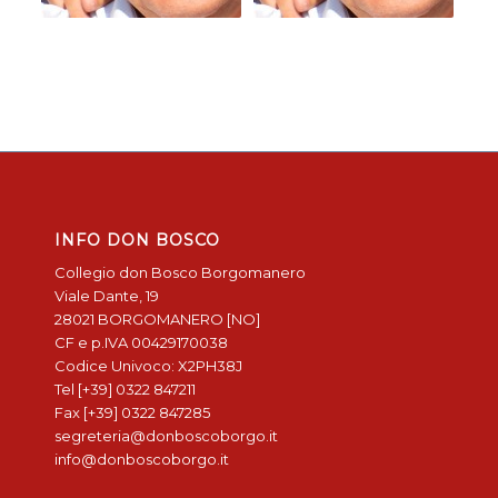
INFO DON BOSCO
Collegio don Bosco Borgomanero
Viale Dante, 19
28021 BORGOMANERO [NO]
CF e p.IVA 00429170038
Codice Univoco: X2PH38J
Tel [+39] 0322 847211
Fax [+39] 0322 847285
segreteria@donboscoborgo.it
info@donboscoborgo.it