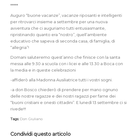
*****
Auguro “buone vacanze”, vacanze riposanti e intelligenti
per ritrovarci insieme a settembre per una nuova
avventura che ci auguriamo tutti entusiasmante,
ripristinando quanto era “nostro”, quell’ambiente
educativo che sapeva di seconda casa, di famiglia, di
“allegria”!
Domani saluteremo quest’anno che finisce con la santa
messa alle 9.30 a scuola con i licei e alle 13.30 a Boca con
la media e in queste celebrazioni
-affiderò alla Madonna Ausiliatrice tutti i vostri sogni.
-a don Bosco chiederò di prendere per mano ognuno
delle nostre ragazze e dei nostri ragazzi per farne dei
“buoni cristiani e onesti cittadini”. E lunedì 13 settembre ci si
rivede!!!
Tags:
Don Giuliano
Condividi questo articolo