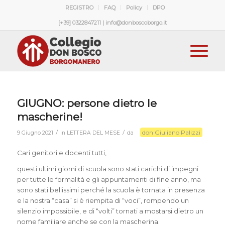
REGISTRO
FAQ
Policy
DPO
[+39] 0322847211 | info@donboscoborgo.it
GIUGNO: persone dietro le
mascherine!
don Giuliano Palizzi
/
/
9 Giugno 2021
in
LETTERA DEL MESE
da
Cari genitori e docenti tutti,
questi ultimi giorni di scuola sono stati carichi di impegni
per tutte le formalità e gli appuntamenti di fine anno, ma
sono stati bellissimi perché la scuola è tornata in presenza
e la nostra “casa” si è riempita di “voci”, rompendo un
silenzio impossibile, e di “volti” tornati a mostarsi dietro un
nome familiare anche se con la mascherina.