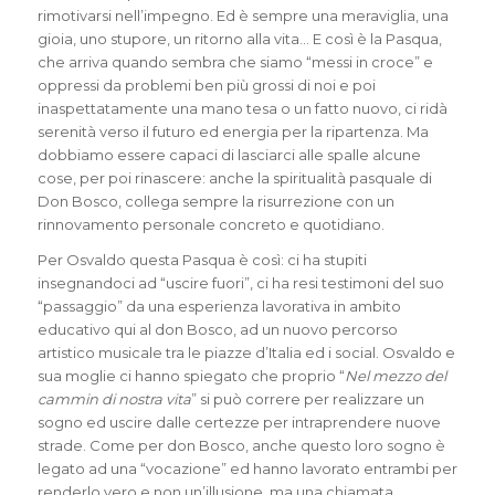
rimotivarsi nell’impegno. Ed è sempre una meraviglia, una
gioia, uno stupore, un ritorno alla vita… E così è la Pasqua,
che arriva quando sembra che siamo “messi in croce” e
oppressi da problemi ben più grossi di noi e poi
inaspettatamente una mano tesa o un fatto nuovo, ci ridà
serenità verso il futuro ed energia per la ripartenza. Ma
dobbiamo essere capaci di lasciarci alle spalle alcune
cose, per poi rinascere: anche la spiritualità pasquale di
Don Bosco, collega sempre la risurrezione con un
rinnovamento personale concreto e quotidiano.
Per Osvaldo questa Pasqua è così: ci ha stupiti
insegnandoci ad “uscire fuori”, ci ha resi testimoni del suo
“passaggio” da una esperienza lavorativa in ambito
educativo qui al don Bosco, ad un nuovo percorso
artistico musicale tra le piazze d’Italia ed i social. Osvaldo e
sua moglie ci hanno spiegato che proprio “
Nel mezzo del
cammin di nostra vita
” si può correre per realizzare un
sogno ed uscire dalle certezze per intraprendere nuove
strade. Come per don Bosco, anche questo loro sogno è
legato ad una “vocazione” ed hanno lavorato entrambi per
renderlo vero e non un’illusione, ma una chiamata