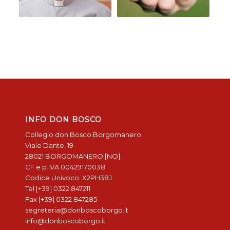
INFO DON BOSCO
Collegio don Bosco Borgomanero
Viale Dante, 19
28021 BORGOMANERO [NO]
CF e p.IVA 00429170038
Codice Univoco: X2PH38J
Tel [+39] 0322 847211
Fax [+39] 0322 847285
segreteria@donboscoborgo.it
info@donboscoborgo.it