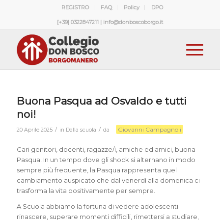
REGISTRO
FAQ
Policy
DPO
[+39] 0322847211 | info@donboscoborgo.it
Buona Pasqua ad Osvaldo e tutti
noi!
Giovanni Campagnoli
/
/
20 Aprile 2025
in
Dalla scuola
da
Cari genitori, docenti, ragazze/i, amiche ed amici, buona
Pasqua! In un tempo dove gli shock si alternano in modo
sempre più frequente, la Pasqua rappresenta quel
cambiamento auspicato che dal venerdì alla domenica ci
trasforma la vita positivamente per sempre.
A Scuola abbiamo la fortuna di vedere adolescenti
rinascere, superare momenti difficili, rimettersi a studiare,