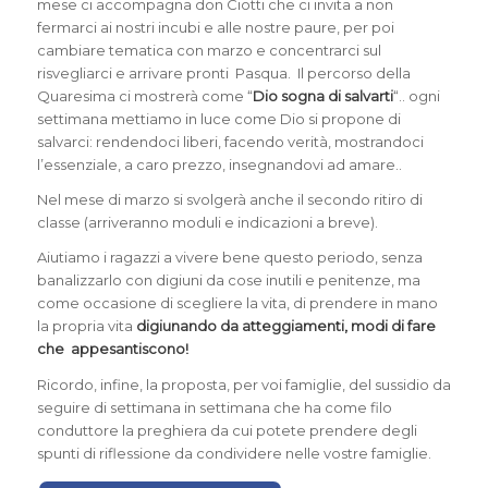
mese ci accompagna don Ciotti che ci invita a non
fermarci ai nostri incubi e alle nostre paure, per poi
cambiare tematica con marzo e concentrarci sul
risvegliarci e arrivare pronti Pasqua. Il percorso della
Quaresima ci mostrerà come “
Dio sogna di salvarti
“.. ogni
settimana mettiamo in luce come Dio si propone di
salvarci: rendendoci liberi, facendo verità, mostrandoci
l’essenziale, a caro prezzo, insegnandovi ad amare..
Nel mese di marzo si svolgerà anche il secondo ritiro di
classe (arriveranno moduli e indicazioni a breve).
Aiutiamo i ragazzi a vivere bene questo periodo, senza
banalizzarlo con digiuni da cose inutili e penitenze, ma
come occasione di scegliere la vita, di prendere in mano
la propria vita
digiunando da atteggiamenti, modi di fare
che appesantiscono!
Ricordo, infine, la proposta, per voi famiglie, del sussidio da
seguire di settimana in settimana che ha come filo
conduttore la preghiera da cui potete prendere degli
spunti di riflessione da condividere nelle vostre famiglie.