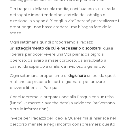
Per i ragazzi della scuola media, continuando sulla strada
dei sogni e imbattendoci nel cartello dell’obbligo di
direzione lo slogan è “Scegli la vita” perché per realizzare i
propri sogni non basta crederci, ma bisogna fare delle
scelte.
Ogni settimana quindi proporremo ai ragazzi
un
atteggiamento da cui è necessario discostarsi
, quasi
liberarsi per poter vivere una Vita piena: da pigro a
operoso, da avaro a misericordioso, da arrabbiato a
calmo, da superbo a umile, da invidioso a generoso
Ogni settimana proponiamo di
digiunare
un po’ da questi
mali che colpiscono le nostre giornate, per arrivare
davvero liberi alla Pasqua.
Concluderemo la preparazione alla Pasqua con un ritiro
(lunedì 25 marzo: Save the date) a Valdocco (arriveranno
tutte le informazioni).
Invece per i ragazzi del liceo la Quaresima si inserisce nel
percorso mensile e negli incontri con i dreamers: questo