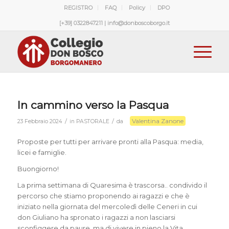
REGISTRO
FAQ
Policy
DPO
[+39] 0322847211 | info@donboscoborgo.it
In cammino verso la Pasqua
Valentina Zanone
/
/
23 Febbraio 2024
in
PASTORALE
da
Proposte per tutti per arrivare pronti alla Pasqua: media,
licei e famiglie.
Buongiorno!
La prima settimana di Quaresima è trascorsa.. condivido il
percorso che stiamo proponendo ai ragazzi e che è
iniziato nella giornata del mercoledì delle Ceneri in cui
don Giuliano ha spronato i ragazzi a non lasciarsi
sconfiggere da paure, ma di vivere in pieno la Vita.