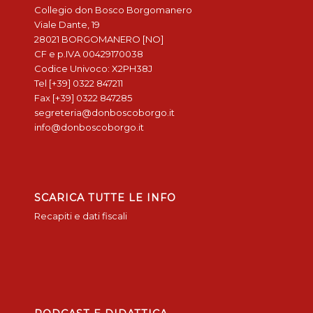
Collegio don Bosco Borgomanero
Viale Dante, 19
28021 BORGOMANERO [NO]
CF e p.IVA 00429170038
Codice Univoco: X2PH38J
Tel [+39] 0322 847211
Fax [+39] 0322 847285
segreteria@donboscoborgo.it
info@donboscoborgo.it
SCARICA TUTTE LE INFO
Recapiti e dati fiscali