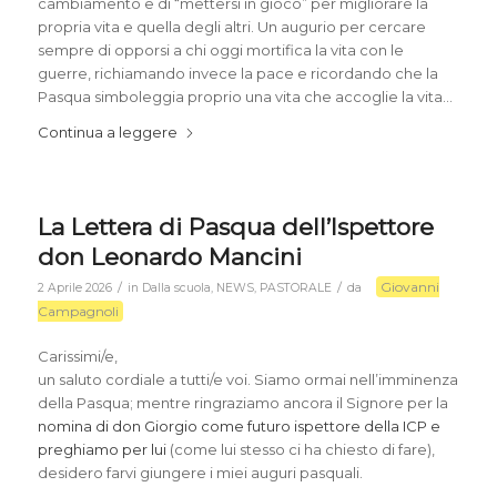
cambiamento e di “mettersi in gioco” per migliorare la
propria vita e quella degli altri. Un augurio per cercare
sempre di opporsi a chi oggi mortifica la vita con le
guerre, richiamando invece la pace e ricordando che la
Pasqua simboleggia proprio una vita che accoglie la vita…
Continua a leggere
La Lettera di Pasqua dell’Ispettore
don Leonardo Mancini
Giovanni
/
/
2 Aprile 2026
in
Dalla scuola
,
NEWS
,
PASTORALE
da
Campagnoli
Carissimi/e,
un saluto cordiale a tutti/e voi. Siamo ormai nell’imminenza
della Pasqua; mentre ringraziamo ancora il Signore per la
nomina di don Giorgio come futuro ispettore della ICP e
preghiamo per lui
(come lui stesso ci ha chiesto di fare),
desidero farvi giungere i miei auguri pasquali.