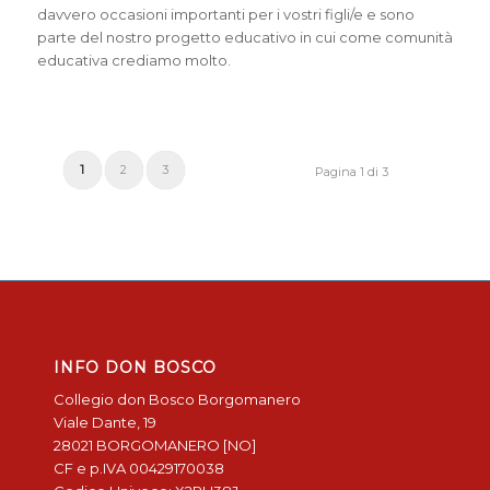
davvero occasioni importanti per i vostri figli/e e sono
parte del nostro progetto educativo in cui come comunità
educativa crediamo molto.
1
2
3
Pagina 1 di 3
INFO DON BOSCO
Collegio don Bosco Borgomanero
Viale Dante, 19
28021 BORGOMANERO [NO]
CF e p.IVA 00429170038