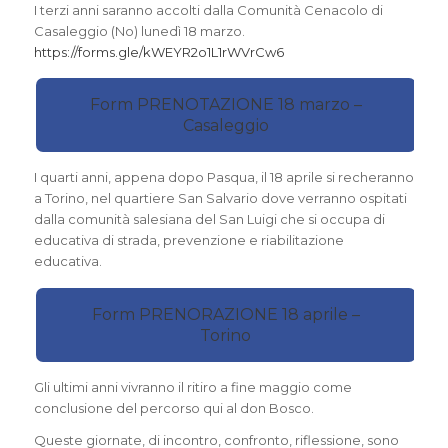
I terzi anni saranno accolti dalla Comunità Cenacolo di
Casaleggio (No) lunedì 18 marzo.
https://forms.gle/kWEYR2o1L1rWVrCw6
Form PRENOTAZIONE 18 marzo –
Casaleggio
I quarti anni, appena dopo Pasqua, il 18 aprile si recheranno
a Torino, nel quartiere San Salvario dove verranno ospitati
dalla comunità salesiana del San Luigi che si occupa di
educativa di strada, prevenzione e riabilitazione
educativa.
Form PRENORAZIONE 18 aprile –
Torino
Gli ultimi anni vivranno il ritiro a fine maggio come
conclusione del percorso qui al don Bosco.
Queste giornate, di incontro, confronto, riflessione, sono