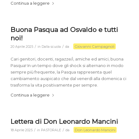
Continua a leggere
Buona Pasqua ad Osvaldo e tutti
noi!
Giovanni Campagnoli
/
/
20 Aprile 2025
in
Dalla scuola
da
Cari genitori, docenti, ragazze/i, amiche ed amici, buona
Pasqua! In un tempo dove gli shock si alternano in modo
sempre più frequente, la Pasqua rappresenta quel
cambiamento auspicato che dal venerdì alla domenica ci
trasforma la vita positivamente per sempre.
Continua a leggere
Lettera di Don Leonardo Mancini
Don Leonardo Mancini
/
/
18 Aprile 2025
in
PASTORALE
da