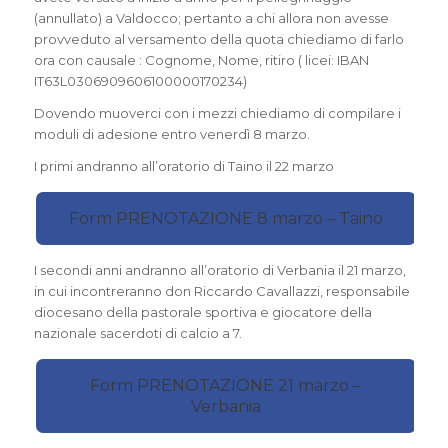
(annullato) a Valdocco; pertanto a chi allora non avesse
provveduto al versamento della quota chiediamo di farlo
ora con causale : Cognome, Nome, ritiro ( licei: IBAN
IT63L0306909606100000170234)
Dovendo muoverci con i mezzi chiediamo di compilare i
moduli di adesione entro venerdì 8 marzo.
I primi andranno all’oratorio di Taino il 22 marzo
Form PRENOTAZIONE 8 marzo – Taino
I secondi anni andranno all’oratorio di Verbania il 21 marzo,
in cui incontreranno don Riccardo Cavallazzi, responsabile
diocesano della pastorale sportiva e giocatore della
nazionale sacerdoti di calcio a 7.
Form PRENOTAZIONE 21 marzo –
Verbania