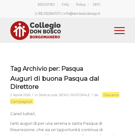
REGISTRO
FAQ
Policy
DPO
[+39] 0322847211 | info@donboscoborgo.it
Tag Archivio per:
Pasqua
Auguri di buona Pasqua dal
Direttore
Giovanni
/
/
2 Aprile 2026
in
Dalla scuola
,
NEWS
,
PASTORALE
da
Campagnoli
Care/i tutte/i,
tanti auguri di per una serena e santa Pasqua di
Risurrezione, che sia un’opportunità continua di