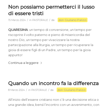
Non possiamo permetterci il lusso
di essere tristi
don Giuliano Palizzi
/
/
15 Marzo 2024
in
PASTORALE
da
QUARESIMA
: un tempo di conversione, un tempo per
riscoprire il volto paterno e pieno di misericordia del
nostro Dio, un tempo per vivacizzare la nostra
partecipazione alla liturgia, un tempo per ricuperare la
gioia di essere figli di un Padre, un tempo per la gioia
appunto!
Continua a leggere
Quando un incontro fa la differenza
don Giuliano Palizzi
/
/
8 Marzo 2024
in
PASTORALE
da
All’inizio dell’essere cristiano non c’è una decisione etica o
una grande idea, bensì l’incontro con un avvenimento, con