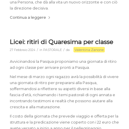
una Persona, che dà alla vita un nuovo orizzonte e con ciò
la direzione decisiva.
Continua a leggere
Licei: ritiri di Quaresima per classe
Valentina Zanone
/
/
27 Febbraio 2024
in
PASTORALE
da
Avvicinandosi la Pasqua proponiamo una giornata di ritiro
ad ogni classe per arrivare pronti a Pasqua.
Nel mese di marzo ogni ragazzo avrà la possibilità di vivere
una giornata di ritiro per prepararsi alla Pasqua,
soffermandosi a riflettere su aspetti diversi in base alla
fascia d’età, richiamando i temi pastorali di ogni annata e
incontrando testimoni e realtà che possono aiutare alla
crescita e alla maturazione.
Il costo della giornata che prevede viaggio e offerta per la
struttura e la predicazione viene coperto con i 22 euro che
avete versato a inizio a anno per il pellegrinaggio