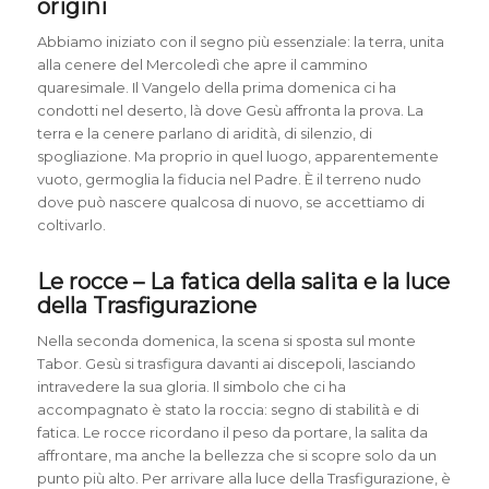
origini
Abbiamo iniziato con il segno più essenziale: la terra, unita
alla cenere del Mercoledì che apre il cammino
quaresimale. Il Vangelo della prima domenica ci ha
condotti nel deserto, là dove Gesù affronta la prova. La
terra e la cenere parlano di aridità, di silenzio, di
spogliazione. Ma proprio in quel luogo, apparentemente
vuoto, germoglia la fiducia nel Padre. È il terreno nudo
dove può nascere qualcosa di nuovo, se accettiamo di
coltivarlo.
Le rocce – La fatica della salita e la luce
della Trasfigurazione
Nella seconda domenica, la scena si sposta sul monte
Tabor. Gesù si trasfigura davanti ai discepoli, lasciando
intravedere la sua gloria. Il simbolo che ci ha
accompagnato è stato la roccia: segno di stabilità e di
fatica. Le rocce ricordano il peso da portare, la salita da
affrontare, ma anche la bellezza che si scopre solo da un
punto più alto. Per arrivare alla luce della Trasfigurazione, è