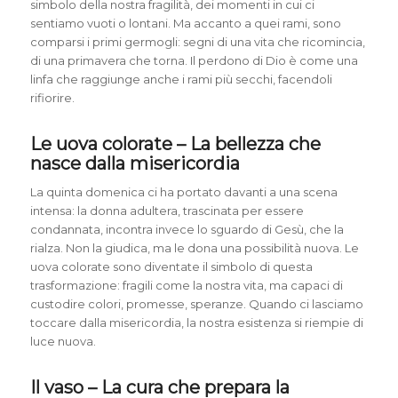
simbolo della nostra fragilità, dei momenti in cui ci
sentiamo vuoti o lontani. Ma accanto a quei rami, sono
comparsi i primi germogli: segni di una vita che ricomincia,
di una primavera che torna. Il perdono di Dio è come una
linfa che raggiunge anche i rami più secchi, facendoli
rifiorire.
Le uova colorate – La bellezza che
nasce dalla misericordia
La quinta domenica ci ha portato davanti a una scena
intensa: la donna adultera, trascinata per essere
condannata, incontra invece lo sguardo di Gesù, che la
rialza. Non la giudica, ma le dona una possibilità nuova. Le
uova colorate sono diventate il simbolo di questa
trasformazione: fragili come la nostra vita, ma capaci di
custodire colori, promesse, speranze. Quando ci lasciamo
toccare dalla misericordia, la nostra esistenza si riempie di
luce nuova.
Il vaso – La cura che prepara la