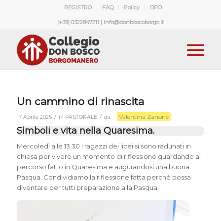
REGISTRO
FAQ
Policy
DPO
[+39] 0322847211 | info@donboscoborgo.it
Un cammino di rinascita
Valentina Zanone
/
/
17 Aprile 2025
in
PASTORALE
da
Simboli e vita nella Quaresima
.
Mercoledì alle 13.30 i ragazzi dei licei si sono radunati in
chiesa per vivere un momento di riflessione guardando al
percorso fatto in Quaresima e augurandosi una buona
Pasqua. Condividiamo la riflessione fatta perchè possa
diventare per tutti preparazione alla Pasqua.