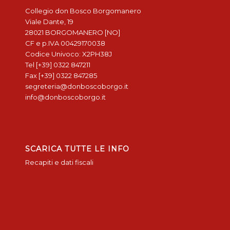
Collegio don Bosco Borgomanero
Viale Dante, 19
28021 BORGOMANERO [NO]
CF e p.IVA 00429170038
Codice Univoco: X2PH38J
Tel [+39] 0322 847211
Fax [+39] 0322 847285
segreteria@donboscoborgo.it
info@donboscoborgo.it
SCARICA TUTTE LE INFO
Recapiti e dati fiscali