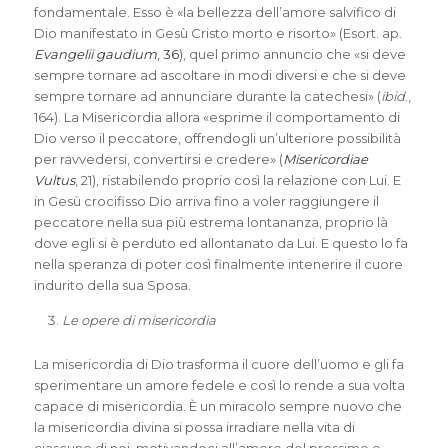
fondamentale. Esso è «la bellezza dell’amore salvifico di
Dio manifestato in Gesù Cristo morto e risorto» (Esort. ap.
Evangelii gaudium
, 36
), quel primo annuncio che «si deve
sempre tornare ad ascoltare in modi diversi e che si deve
sempre tornare ad annunciare durante la catechesi» (
ibid
.,
164). La Misericordia allora «esprime il comportamento di
Dio verso il peccatore, offrendogli un’ulteriore possibilità
per ravvedersi, convertirsi e credere» (
Misericordiae
Vultus
, 21), ristabilendo proprio così la relazione con Lui. E
in Gesù crocifisso Dio arriva fino a voler raggiungere il
peccatore nella sua più estrema lontananza, proprio là
dove egli si è perduto ed allontanato da Lui. E questo lo fa
nella speranza di poter così finalmente intenerire il cuore
indurito della sua Sposa.
Le opere di misericordia
La misericordia di Dio trasforma il cuore dell’uomo e gli fa
sperimentare un amore fedele e così lo rende a sua volta
capace di misericordia. È un miracolo sempre nuovo che
la misericordia divina si possa irradiare nella vita di