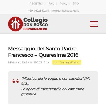
REGISTRO
FAQ
Policy
DPO
[+39] 0322847211 | info@donboscoborgo.it
Messaggio del Santo Padre
Francesco – Quaresima 2016
don Giuliano Palizzi
/
/
9 Febbraio 2016
in
SPRITZ
da
“Misericordia io voglio e non sacrifici” (Mt
9,13).
Le opere di misericordia nel cammino
giubilare