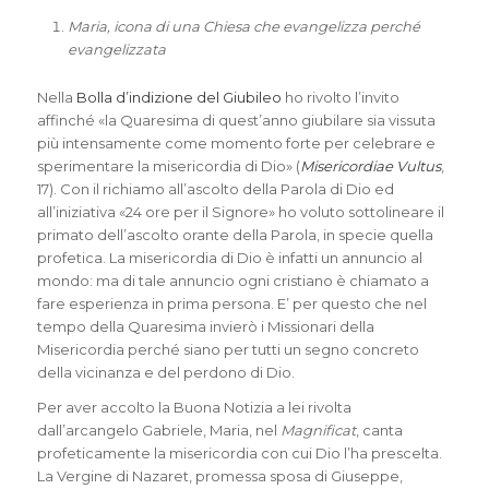
Maria, icona di una Chiesa che evangelizza perché
evangelizzata
Nella
Bolla d’indizione del Giubileo
ho rivolto l’invito
affinché «la Quaresima di quest’anno giubilare sia vissuta
più intensamente come momento forte per celebrare e
sperimentare la misericordia di Dio» (
Misericordiae Vultus
,
17). Con il richiamo all’ascolto della Parola di Dio ed
all’iniziativa «24 ore per il Signore» ho voluto sottolineare il
primato dell’ascolto orante della Parola, in specie
quella
profetica. La misericordia di Dio è infatti un annuncio al
mondo: ma di tale annuncio ogni cristiano è chiamato a
fare esperienza in prima persona. E’ per questo che nel
tempo della Quaresima invierò i Missionari della
Misericordia perché siano per tutti un segno concreto
della vicinanza e del perdono di Dio.
Per aver accolto la Buona Notizia a lei rivolta
dall’arcangelo Gabriele, Maria, nel
Magnificat
, canta
profeticamente la misericordia con cui Dio l’ha prescelta.
La Vergine di Nazaret, promessa sposa di Giuseppe,