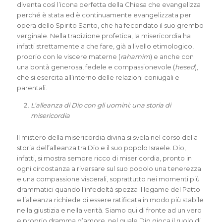
diventa così l’icona perfetta della Chiesa che evangelizza
perché è stata ed è continuamente evangelizzata per
opera dello Spirito Santo, che ha fecondato il suo grembo
verginale. Nella tradizione profetica, la misericordia ha
infatti strettamente a che fare, già a livello etimologico,
proprio con le viscere materne (
rahamim
) e anche con
una bontà generosa, fedele e compassionevole (
hesed
),
che si esercita all’interno delle relazioni coniugali e
parentali.
L’alleanza di Dio con gli uomini: una storia di
misericordia
Il mistero della misericordia divina si svela nel corso della
storia dell’alleanza tra Dio e il suo popolo Israele. Dio,
infatti, si mostra sempre ricco di misericordia, pronto in
ogni circostanza a riversare sul suo popolo una tenerezza
e una compassione viscerali, soprattutto nei momenti più
drammatici quando l’infedeltà spezza il legame del Patto
e l’alleanza richiede di essere ratificata in modo più stabile
nella giustizia e nella verità. Siamo qui di fronte ad un vero
e proprio dramma d’amore, nel quale Dio gioca il ruolo di