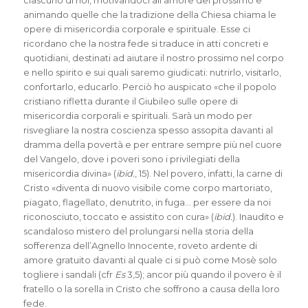
ciascuno di noi, motivandoci all’amore del prossimo e
animando quelle che la tradizione della Chiesa chiama le
opere di misericordia corporale e spirituale. Esse ci
ricordano che la nostra fede si traduce in atti concreti e
quotidiani, destinati ad aiutare il nostro prossimo nel corpo
e nello spirito e sui quali saremo giudicati: nutrirlo, visitarlo,
confortarlo, educarlo. Perciò ho auspicato «che il popolo
cristiano rifletta durante il Giubileo sulle opere di
misericordia corporali e spirituali. Sarà un modo per
risvegliare la nostra coscienza spesso assopita davanti al
dramma della povertà e per entrare sempre più nel cuore
del Vangelo, dove i poveri sono i privilegiati della
misericordia divina» (
ibid.
, 15). Nel povero, infatti, la carne di
Cristo «diventa di nuovo visibile come corpo martoriato,
piagato, flagellato, denutrito, in fuga… per essere da noi
riconosciuto, toccato e assistito con cura» (
ibid.
). Inaudito e
scandaloso mistero del prolungarsi nella storia della
sofferenza dell’Agnello Innocente, roveto ardente di
amore gratuito davanti al quale ci si può come Mosè solo
togliere i sandali (cfr
Es
3,5); ancor più quando il povero è il
fratello o la sorella in Cristo che soffrono a causa della loro
fede.