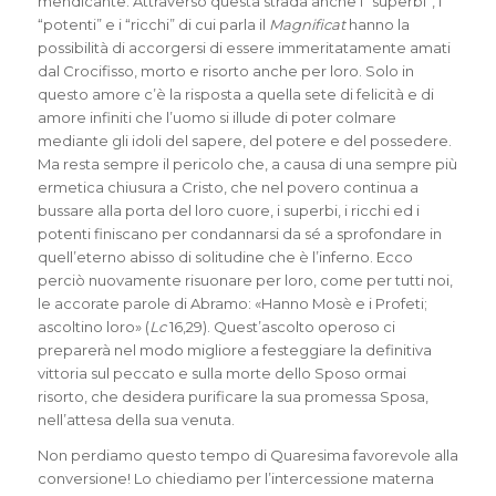
mendicante. Attraverso questa strada anche i “superbi”, i
“potenti” e i “ricchi” di cui parla il
Magnificat
hanno la
possibilità di accorgersi di essere immeritatamente amati
dal Crocifisso, morto e risorto anche per loro. Solo in
questo amore c’è la risposta a quella sete di felicità e di
amore infiniti che l’uomo si illude di poter colmare
mediante gli idoli del sapere, del potere e del possedere.
Ma resta sempre il pericolo che, a causa di una sempre più
ermetica chiusura a Cristo, che nel povero continua a
bussare alla porta del loro cuore, i superbi, i ricchi ed i
potenti finiscano per condannarsi da sé a sprofondare in
quell’eterno abisso di solitudine che è l’inferno. Ecco
perciò nuovamente risuonare per loro, come per tutti noi,
le accorate parole di Abramo: «Hanno Mosè e i Profeti;
ascoltino loro» (
Lc
16,29). Quest’ascolto operoso ci
preparerà nel modo migliore a festeggiare la definitiva
vittoria sul peccato e sulla morte dello Sposo ormai
risorto, che desidera purificare la sua promessa Sposa,
nell’attesa della sua venuta.
Non perdiamo questo tempo di Quaresima favorevole alla
conversione! Lo chiediamo per l’intercessione materna