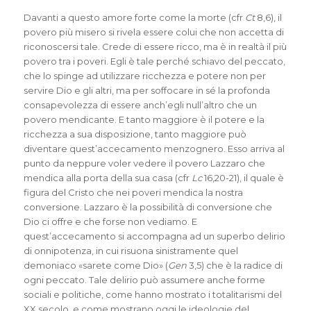
Davanti a questo amore forte come la morte (cfr
Ct
8,6), il
povero più misero si rivela essere colui che non accetta di
riconoscersi tale. Crede di essere ricco, ma è in realtà il più
povero tra i poveri. Egli è tale perché schiavo del peccato,
che lo spinge ad utilizzare ricchezza e potere non per
servire Dio e gli altri, ma per soffocare in sé la profonda
consapevolezza di essere anch’egli null’altro che un
povero mendicante. E tanto maggiore è il potere e la
ricchezza a sua disposizione, tanto maggiore può
diventare quest’accecamento menzognero. Esso arriva al
punto da neppure voler vedere il povero Lazzaro che
mendica alla porta della sua casa (cfr
Lc
16,20-21), il quale è
figura del Cristo che nei poveri mendica la nostra
conversione. Lazzaro è la possibilità di conversione che
Dio ci offre e che forse non vediamo. E
quest’accecamento si accompagna ad un superbo delirio
di onnipotenza, in cui risuona sinistramente quel
demoniaco «sarete come Dio» (
Gen
3,5) che è la radice di
ogni peccato. Tale delirio può assumere anche forme
sociali e politiche, come hanno mostrato i totalitarismi del
XX secolo, e come mostrano oggi le ideologie del