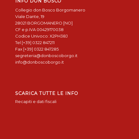
INFO DON BOSCO
Collegio don Bosco Borgomanero
Viale Dante, 19
28021 BORGOMANERO [NO]
CF e p.IVA 00429170038
Codice Univoco: X2PH38J
Tel [+39] 0322 847211
Fax [+39] 0322 847285
segreteria@donboscoborgo.it
info@donboscoborgo.it
SCARICA TUTTE LE INFO
Recapiti e dati fiscali