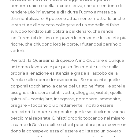
pensiero unico e della tecnoscienza, che pretendono di
rendere Dio irrilevante e di ridurre l’uomo a massa da
strumentalizzare. E possono attualmente mostrarlo anche
le strutture di peccato collegate ad un modello di falso
sviluppo fondato sull’idolatria del denaro, che rende
indifferenti al destino dei poveri le persone e le società più
ricche, che chiudono loro le porte, rifiutandosi persino di
vederli.
Per tutti, la Quaresima di questo Anno Giubilare è dunque
un tempo favorevole per poter finalmente uscire dalla
propria alienazione esistenziale grazie all’ascolto della
Parola e alle opere di misericordia. Se mediante quelle
corporali tocchiamo la carne del Cristo nei fratelli e sorelle
bisognosi di essere nutriti, vestiti, alloggiati, visitati, quelle
spirituali – consigliare, insegnare, perdonare, ammonire,
pregare – toccano più direttamente il nostro essere
peccatori. Le opere corporali e quelle spirituali non vanno
perciò mai separate. È infatti proprio toccando nel misero
la carne di Gesù crocifisso che il peccatore può ricevere in
dono la consapevolezza di essere egli stesso un povero