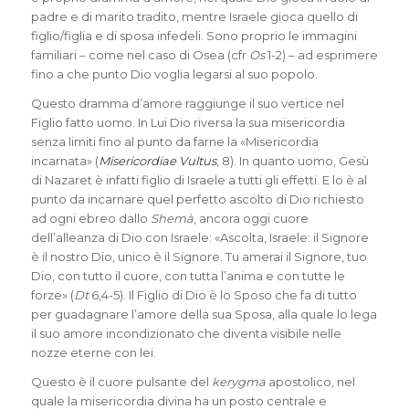
padre e di marito tradito, mentre Israele gioca quello di
figlio/figlia e di sposa infedeli. Sono proprio le immagini
familiari – come nel caso di Osea (cfr
Os
1-2) – ad esprimere
fino a che punto Dio voglia legarsi al suo popolo.
Questo dramma d’amore raggiunge il suo vertice nel
Figlio fatto uomo. In Lui Dio riversa la sua misericordia
senza limiti fino al punto da farne la «Misericordia
incarnata» (
Misericordiae Vultus
, 8). In quanto uomo, Gesù
di Nazaret è infatti figlio di Israele a tutti gli effetti. E lo è al
punto da incarnare quel perfetto ascolto di Dio richiesto
ad ogni ebreo dallo
Shemà
, ancora oggi cuore
dell’alleanza di Dio con Israele: «Ascolta, Israele: il Signore
è il nostro Dio, unico è il Signore. Tu amerai il Signore, tuo
Dio, con tutto il cuore, con tutta l’anima e con tutte le
forze» (
Dt
6,4-5). Il Figlio di Dio è lo Sposo che fa di tutto
per guadagnare l’amore della sua Sposa, alla quale lo lega
il suo amore incondizionato che diventa visibile nelle
nozze eterne con lei.
Questo è il cuore pulsante del
kerygma
apostolico, nel
quale la misericordia divina ha un posto centrale e