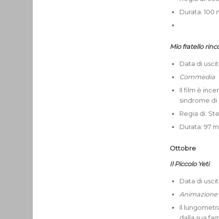
Durata: 100 m
Mio fratello rinc
Data di usci
Commedia
Il film è inc
sindrome di
Regia di: St
Durata: 97 mi
Ottobre
Il Piccolo Yeti
Data di usci
Animazione
Il lungometr
dalla sua fam