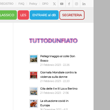
REGISTRO
FAQ
Policy
DPO
LASSICO
LES
ENTRARE al dB
SEGRETERIA
Pellegrinaggio al colle Don
Bosco
21 Febbraio 2023 - 22:26
Giornata Mondiale contro la
violenza sulla donne
21 Febbraio 2023 - 22:20
Gita delle II e III Lcs a Berlino
21 Febbraio 2023 - 21:36
La situazione covid in
Europa
16 Dicembre 2021 - 6:11