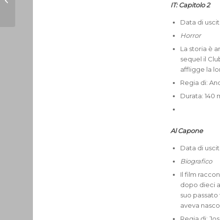
IT: Capitolo 2
direttore della scuola
Data di usci
Horror
La storia è a
sequel il Cl
affligge la lo
Regia di: An
Durata: 140 m
Al Capone
Data di usci
Biografico
Il film racc
dopo dieci a
suo passato 
aveva nascost
Regia di: Jo