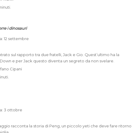
inuti.
orre i dinosauri
ta: 12 settembre
entrato sul rapporto tra due fratelli, Jack e Gio. Quest’ultimo ha la
 Down e per Jack questo diventa un segreto da non svelare.
efano Cipani
nuti.
ta: 3 ottobre
aggio racconta la storia di Peng, un piccolo yeti che deve fare ritorno
iglia