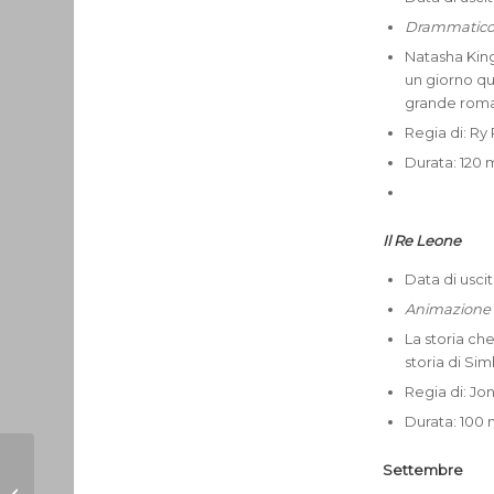
Drammatico
Natasha King
un giorno qu
grande roman
Regia di: R
Durata: 120 
Il Re Leone
Data di uscit
Animazione
La storia ch
storia di Sim
Regia di: Jo
Durata: 100 m
Settembre
Don Giuliano si
racconta, intervista al