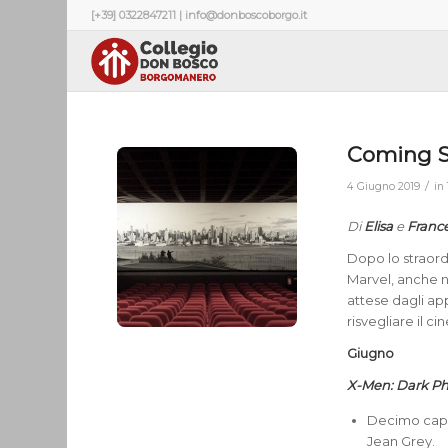
[+39] 0322847211 | info@donboscoborgo.it
Coming S
/
4 Giugno 2019
in
Di
Elisa
e
Franc
Dopo lo straord
Marvel, anche ne
attese dagli ap
risvegliare il ci
Giugno
X-Men: Dark P
Decimo capit
Jean Grey.