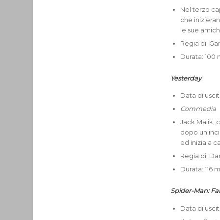
Nel terzo cap
che iniziera
le sue amic
Regia di: G
Durata: 100 
Yesterday
Data di uscita
Commedia
Jack Malik, 
dopo un inci
ed inizia a 
Regia di: D
Durata: 116 m
Spider-Man: F
Data di uscit