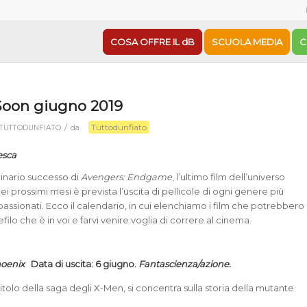
COSA OFFRE IL dB
SCUOLA MEDIA
C
oon giugno 2019
Tuttodunfiato
/
TUTTODUNFIATO
da
esca
inario successo di
Avengers: Endgame
, l’ultimo film dell’universo
i prossimi mesi è prevista l’uscita di pellicole di ogni genere più
passionati. Ecco il calendario, in cui elenchiamo i film che potrebbero
nefilo che è in voi e farvi venire voglia di correre al cinema.
hoenix
Data di uscita: 6 giugno.
Fantascienza/azione.
olo della saga degli X-Men, si concentra sulla storia della mutante