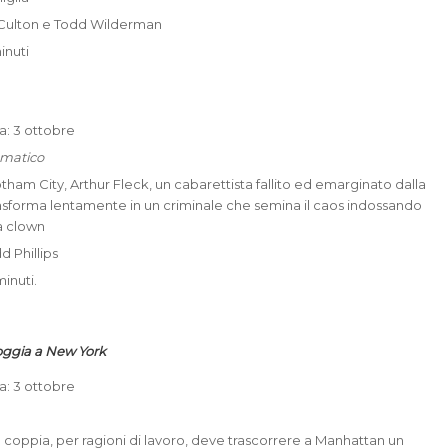
ll Culton e Todd Wilderman
inuti
ta: 3 ottobre
mmatico
otham City, Arthur Fleck, un cabarettista fallito ed emarginato dalla
trasforma lentamente in un criminale che semina il caos indossando
da clown
d Phillips
inuti.
oggia a New York
ta: 3 ottobre
coppia, per ragioni di lavoro, deve trascorrere a Manhattan un