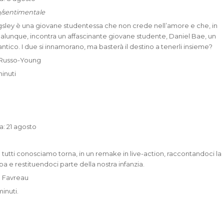
/sentimentale
sley è una giovane studentessa che non crede nell’amore e che, in
alunque, incontra un affascinante giovane studente, Daniel Bae, un
tico. I due si innamorano, ma basterà il destino a tenerli insieme?
y Russo-Young
minuti
a: 21 agosto
e tutti conosciamo torna, in un remake in live-action, raccontandoci la
ba e restituendoci parte della nostra infanzia.
n Favreau
inuti.