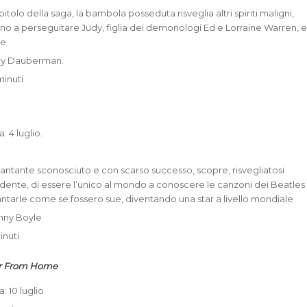
itolo della saga, la bambola posseduta risveglia altri spiriti maligni,
nno a perseguitare Judy, figlia dei demonologi Ed e Lorraine Warren, 
he
ary Dauberman.
minuti
: 4 luglio.
cantante sconosciuto e con scarso successo, scopre, risvegliatosi
dente, di essere l’unico al mondo a conoscere le canzoni dei Beatles
cantarle come se fossero sue, diventando una star a livello mondiale
anny Boyle
inuti
ar From Home
a: 10 luglio