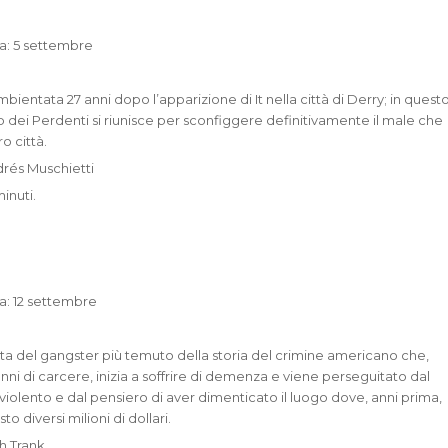
ta: 5 settembre
mbientata 27 anni dopo l’apparizione di It nella città di Derry; in quest
ub dei Perdenti si riunisce per sconfiggere definitivamente il male che
ro città.
drés Muschietti
inuti.
ta: 12 settembre
onta del gangster più temuto della storia del crimine americano che,
nni di carcere, inizia a soffrire di demenza e viene perseguitato dal
violento e dal pensiero di aver dimenticato il luogo dove, anni prima,
o diversi milioni di dollari.
sh Trank