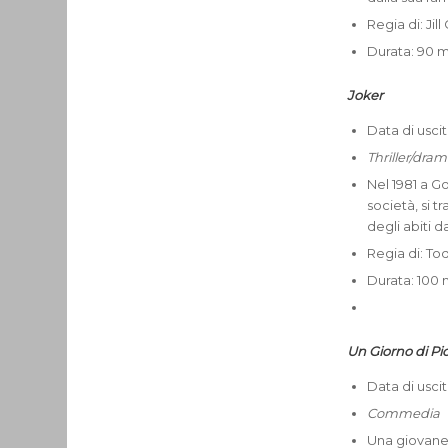
Regia di: Ji
Durata: 90 m
Joker
Data di usci
Thriller/dra
Nel 1981 a G
società, si 
degli abiti 
Regia di: Tod
Durata: 100 m
Un Giorno di Pi
Data di usci
Commedia
Una giovane 