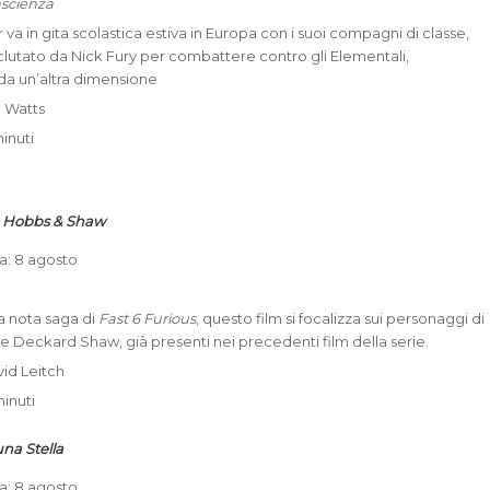
ascienza
 va in gita scolastica estiva in Europa con i suoi compagni di classe,
lutato da Nick Fury per combattere contro gli Elementali,
da un’altra dimensione
n Watts
minuti
 – Hobbs & Shaw
ta: 8 agosto
la nota saga di
Fast 6 Furious
, questo film si focalizza sui personaggi di
 Deckard Shaw, già presenti nei precedenti film della serie.
vid Leitch
minuti
una Stella
ta: 8 agosto