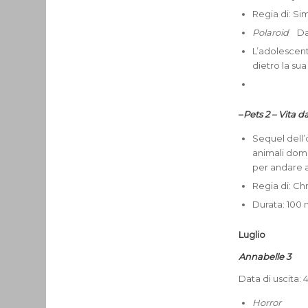
Regia di: Si
Polaroid
Da
L’adolescent
dietro la su
–
Pets 2 – Vita d
Sequel dell
animali dome
per andare a
Regia di: Ch
Durata: 100 m
Luglio
Annabelle 3
Data di uscita: 4
Horror