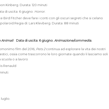
mon Kinberg. Durata: 120 minuti
ta di uscita: 6 giugno.
Horror.
e Bird Fitcher deve fare i conti con gli oscuri segreti che si celano
a polaroid.Regia di: Lars Klevberg. Durata: 88 minuti
a Animali
Data di uscita: 6 giugno.
Animazione/commedia.
’omonimo film del 2016,
Pets 2
continua ad esplorare la vita dei nostri
stici, ossia come trascorrono le loro giornate quando li lasciamo soli
 scuola o a lavoro
ris Renauld
inuti.
 luglio.