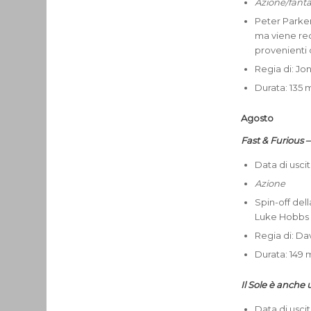
Azione/fant
Peter Parker
ma viene rec
provenienti 
Regia di: Jo
Durata: 135 
Agosto
Fast & Furious
Data di usci
Azione
Spin-off del
Luke Hobbs e
Regia di: Da
Durata: 149 
Il Sole è anche 
Data di usci