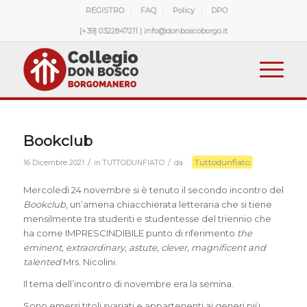
REGISTRO
FAQ
Policy
DPO
[+39] 0322847211 | info@donboscoborgo.it
Bookclub
Tuttodunfiato
/
/
16 Dicembre 2021
in
TUTTODUNFIATO
da
Mercoledì 24 novembre si è tenuto il secondo incontro del
Bookclub
, un’amena chiacchierata letteraria che si tiene
mensilmente tra studenti e studentesse del triennio che
ha come IMPRESCINDIBILE punto di riferimento
the
eminent, extraordinary, astute, clever, magnificent and
talented
Mrs. Nicolini.
Il tema dell’incontro di novembre era la semina.
Sono emersi titoli svariati e appartenenti ai generi più