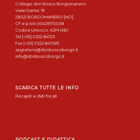
Collegio don Bosco Borgomanero
Viale Dante, 19
28021 BORGOMANERO [NO]
CF e p.IVA 00429170038
Codice Univoco: X2PH38J
Tel [+39] 0322 847211
Fax [+39] 0322 847285
segreteria@donboscoborgo.it
info@donboscoborgo.it
SCARICA TUTTE LE INFO
Recapiti e dati fiscali
PODCAST E DIDATTICA