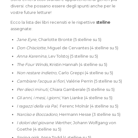
diversi: che possano essere degli spunti anche per le
vostre future letture!
Ecco la lista dei libri recensiti e le rispettive
stelline
assegnate:
Jane Eyre
, Charlotte Brontë (5 stelline su 5)
Don Chisciotte
, Miguel de Cervantes (4 stelline su 5)
Anna Karenina
, Lev Tolstoj (5 stelline su 5)
The Four Winds
, Kristin Hannah (4 stelline su 5)
Non restare indietro
, Carlo Greppi (4 stelline su 5)
Cambiare l’acqua ai fiori
, Valérie Perrin (5 stelline su 5)
Per dieci minuti
, Chiara Gamberale (5 stelline su 5)
Gli anni, i mesi, i giorni
, Yan Lianke (4 stelline su 5)
I ragazzi della via Pal
, Ferenc Molnár (4 stelline su 5)
Narciso e Boccadoro
, Hermann Hesse (3 stelline su 5)
I dolori del giovane Werther
, Johann Wolfgang von
Goethe (4 stelline su 5)
Spring girls
, Anna Todd (4 stelline su 5)