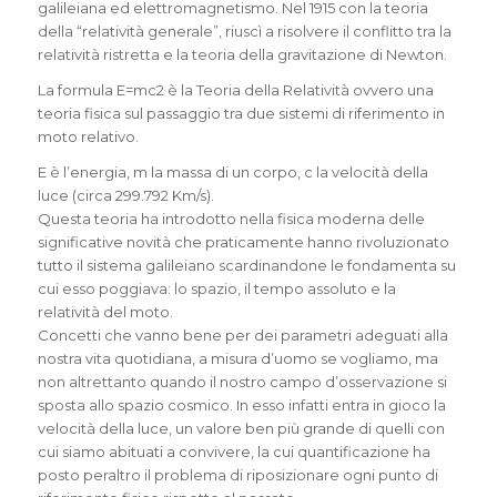
galileiana ed elettromagnetismo. Nel 1915 con la teoria
della “relatività generale”, riuscì a risolvere il conflitto tra la
relatività ristretta e la teoria della gravitazione di Newton.
La formula E=mc2 è la Teoria della Relatività ovvero una
teoria fisica sul passaggio tra due sistemi di riferimento in
moto relativo.
E è l’energia, m la massa di un corpo, c la velocità della
luce (circa 299.792 Km/s).
Questa teoria ha introdotto nella fisica moderna delle
significative novità che praticamente hanno rivoluzionato
tutto il sistema galileiano scardinandone le fondamenta su
cui esso poggiava: lo spazio, il tempo assoluto e la
relatività del moto.
Concetti che vanno bene per dei parametri adeguati alla
nostra vita quotidiana, a misura d’uomo se vogliamo, ma
non altrettanto quando il nostro campo d’osservazione si
sposta allo spazio cosmico. In esso infatti entra in gioco la
velocità della luce, un valore ben più grande di quelli con
cui siamo abituati a convivere, la cui quantificazione ha
posto peraltro il problema di riposizionare ogni punto di