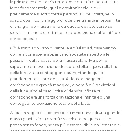
la prima è chiamata Ristretta, dove entra in gioco un’altra
forza fondamentale, quella gravitazionale, a cui
praticamente si sottomette persino la luce. Infatti, nello
spazio cosmico, un raggio di luce che transita in prossimità
di una grande massa viene da questa deviato verso se
stessa in maniera direttamente proporzionale all’entità del
corpo celeste.
Ciò è stato appurato durante le eclissi solari, osservando
come alcune stelle apparivano spostate rispetto alle
posizioni reali, a causa della massa solare. Ma come
sappiamo dall’evoluzione dei corpi stellari, questi alla fine
della loro vita si contraggono, aumentando quindi
grandemente la loro densità. A densità maggiori
corrispondono gravità maggiori, e perciò più deviazioni
della luce, sino al caso limite di densità infinita cui
corrisponderà una forza gravitazionale infinita ed una
conseguente deviazione totale della luce.
Allora un raggio di luce che passi in vicinanza di una grande
massa gravitazionale verrà risucchiato da questa in un
pozzo senza fondo, senza più essere visibile dall’esterno e
con una velocità sempre maggiore. Ma come sappiamo