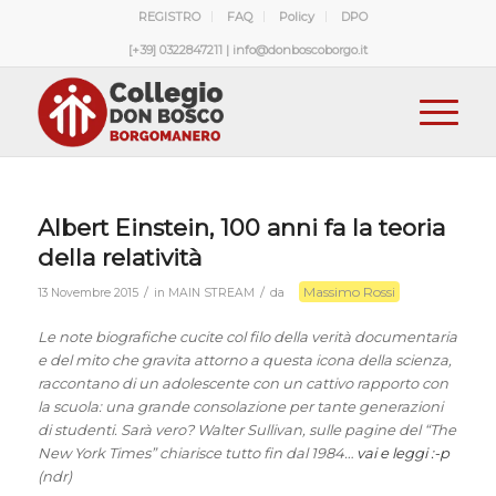
REGISTRO
FAQ
Policy
DPO
[+39] 0322847211 | info@donboscoborgo.it
Albert Einstein, 100 anni fa la teoria
della relatività
Massimo Rossi
/
/
13 Novembre 2015
in
MAIN STREAM
da
Le note biografiche cucite col filo della verità documentaria
e del mito che gravita attorno a questa icona della scienza,
raccontano di un adolescente con un cattivo rapporto con
la scuola: una grande consolazione per tante generazioni
di studenti. Sarà vero? Walter Sullivan, sulle pagine del “The
New York Times” chiarisce tutto fin dal 1984…
vai e leggi :-p
(ndr)