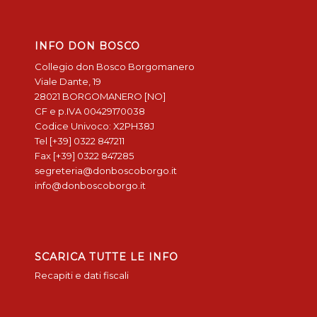
INFO DON BOSCO
Collegio don Bosco Borgomanero
Viale Dante, 19
28021 BORGOMANERO [NO]
CF e p.IVA 00429170038
Codice Univoco: X2PH38J
Tel [+39] 0322 847211
Fax [+39] 0322 847285
segreteria@donboscoborgo.it
info@donboscoborgo.it
SCARICA TUTTE LE INFO
Recapiti e dati fiscali