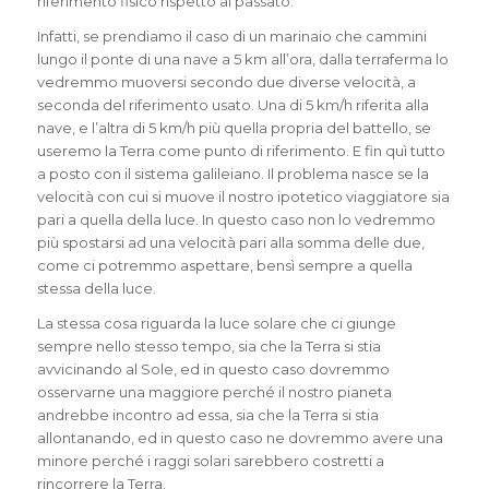
riferimento fisico rispetto al passato.
Infatti, se prendiamo il caso di un marinaio che cammini
lungo il ponte di una nave a 5 km all’ora, dalla terraferma lo
vedremmo muoversi secondo due diverse velocità, a
seconda del riferimento usato. Una di 5 km/h riferita alla
nave, e l’altra di 5 km/h più quella propria del battello, se
useremo la Terra come punto di riferimento. E fin quì tutto
a posto con il sistema galileiano. Il problema nasce se la
velocità con cui si muove il nostro ipotetico viaggiatore sia
pari a quella della luce. In questo caso non lo vedremmo
più spostarsi ad una velocità pari alla somma delle due,
come ci potremmo aspettare, bensì sempre a quella
stessa della luce.
La stessa cosa riguarda la luce solare che ci giunge
sempre nello stesso tempo, sia che la Terra si stia
avvicinando al Sole, ed in questo caso dovremmo
osservarne una maggiore perché il nostro pianeta
andrebbe incontro ad essa, sia che la Terra si stia
allontanando, ed in questo caso ne dovremmo avere una
minore perché i raggi solari sarebbero costretti a
rincorrere la Terra.