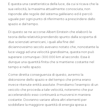
È questa una caratteristica della luce, da cui si ricava che la
sua velocità, la massima attualmente conosciuta, non
risponde alle regole del sistema galileiano ed è perciò
uguale per ogni punto di riferimento a prescindere dallo
spazio e dal tempo.
Di questo se ne accorse Albert Einstein che elaborò la
teoria della relatività prendendo spunto dalla scoperta di
due scienziati americani, i quali alla fine del
diciannovesimo secolo avevano notato che, nonostante la
luce viaggi ad una velocità grandissima, questa non può
superare comunque i 300.000 km al secondo. Essa è
dunque una quantità finita che si mantiene costante nel
tempo e nello spazio.
Come diretta conseguenza di questo, avremo la
distorsione dello spazio e del tempo che prima erano
invece ritenute entità assolute. Prendiamo l’esempio di un
veicolo che proceda a tale velocità, noteremo che pur
accelerandolo esso continuerà a muoversi in maniera
costante. Dovranno variare allora altri elementi per
soddisfare la maggiore quantità di energia spesa a