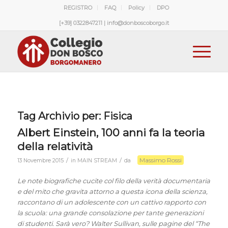
REGISTRO
FAQ
Policy
DPO
[+39] 0322847211 | info@donboscoborgo.it
Tag Archivio per:
Fisica
Albert Einstein, 100 anni fa la teoria
della relatività
Massimo Rossi
/
/
13 Novembre 2015
in
MAIN STREAM
da
Le note biografiche cucite col filo della verità documentaria
e del mito che gravita attorno a questa icona della scienza,
raccontano di un adolescente con un cattivo rapporto con
la scuola: una grande consolazione per tante generazioni
di studenti. Sarà vero? Walter Sullivan, sulle pagine del “The