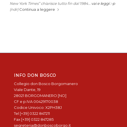
New York Times” chiarisce tutto fin dal 1984…
vai e leggi :-p
(ndr)
Continua a leggere
INFO DON BOSCO
Collegio don Bosco Borgomanero
Viale Dante, 19
28021 BORGOMANERO [NO]
CF e p.IVA 00429170038
Codice Univoco: X2PH38J
Tel [+39] 0322 847211
Fax [+39] 0322 847285
segreteria@donboscoborgo.it