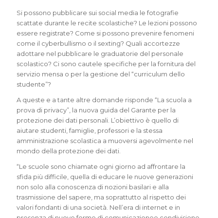
Si possono pubblicare sui social media le fotografie
scattate durante le recite scolastiche? Le lezioni possono
essere registrate? Come si possono prevenire fenomeni
come il cyberbullismo o il sexting? Quali accortezze
adottare nel pubblicare le graduatorie del personale
scolastico? Ci sono cautele specifiche per la fornitura del
servizio mensa o per la gestione del “curriculum dello
studente”?
A queste e a tante altre domande risponde “La scuola a
prova di privacy”, la nuova guida del Garante per la
protezione dei dati personali. L’obiettivo è quello di
aiutare studenti, famiglie, professori e la stessa
amministrazione scolastica a muoversi agevolmente nel
mondo della protezione dei dati.
“Le scuole sono chiamate ogni giorno ad affrontare la
sfida più difficile, quella di educare le nuove generazioni
non solo alla conoscenza di nozioni basilari e alla
trasmissione del sapere, ma soprattutto al rispetto dei
valori fondanti di una società. Nell’era di internet e in
presenza di nuove forme di comunicazionee condivisione