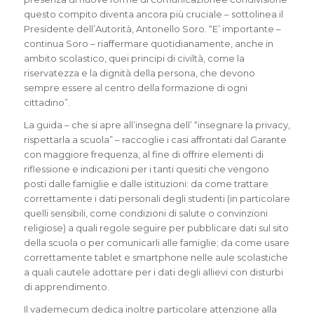
questo compito diventa ancora più cruciale – sottolinea il
Presidente dell’Autorità, Antonello Soro. “E’ importante –
continua Soro – riaffermare quotidianamente, anche in
ambito scolastico, quei principi di civiltà, come la
riservatezza e la dignità della persona, che devono
sempre essere al centro della formazione di ogni
cittadino”.
La guida – che si apre all’insegna dell’ “insegnare la privacy,
rispettarla a scuola” – raccoglie i casi affrontati dal Garante
con maggiore frequenza, al fine di offrire elementi di
riflessione e indicazioni per i tanti quesiti che vengono
posti dalle famiglie e dalle istituzioni: da come trattare
correttamente i dati personali degli studenti (in particolare
quelli sensibili, come condizioni di salute o convinzioni
religiose) a quali regole seguire per pubblicare dati sul sito
della scuola o per comunicarli alle famiglie; da come usare
correttamente tablet e smartphone nelle aule scolastiche
a quali cautele adottare per i dati degli allievi con disturbi
di apprendimento.
Il vademecum dedica inoltre particolare attenzione alla