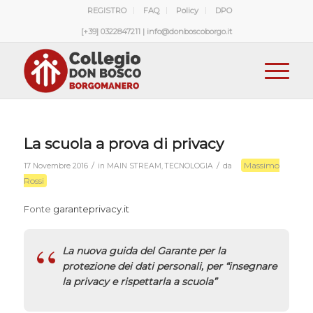
REGISTRO
FAQ
Policy
DPO
[+39] 0322847211 | info@donboscoborgo.it
La scuola a prova di privacy
Massimo
/
/
17 Novembre 2016
in
MAIN STREAM
,
TECNOLOGIA
da
Rossi
Fonte
garanteprivacy.it
La nuova guida del Garante per la
protezione dei dati personali, per “insegnare
la privacy e rispettarla a scuola”