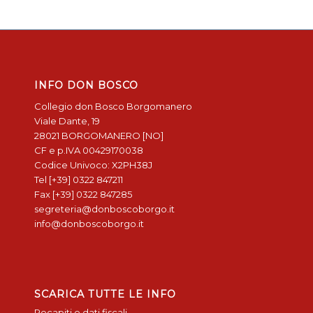
INFO DON BOSCO
Collegio don Bosco Borgomanero
Viale Dante, 19
28021 BORGOMANERO [NO]
CF e p.IVA 00429170038
Codice Univoco: X2PH38J
Tel [+39] 0322 847211
Fax [+39] 0322 847285
segreteria@donboscoborgo.it
info@donboscoborgo.it
SCARICA TUTTE LE INFO
Recapiti e dati fiscali