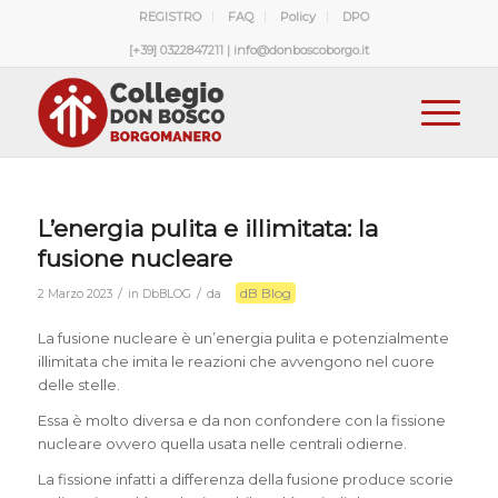
REGISTRO
FAQ
Policy
DPO
[+39] 0322847211 | info@donboscoborgo.it
L’energia pulita e illimitata: la
fusione nucleare
dB Blog
/
/
2 Marzo 2023
in
DbBLOG
da
La fusione nucleare è un’energia pulita e potenzialmente
illimitata che imita le reazioni che avvengono nel cuore
delle stelle.
Essa è molto diversa e da non confondere con la fissione
nucleare ovvero quella usata nelle centrali odierne.
La fissione infatti a differenza della fusione produce scorie