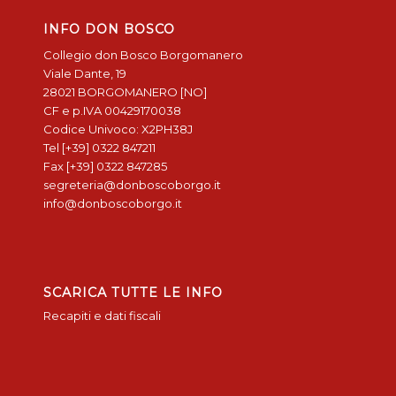
INFO DON BOSCO
Collegio don Bosco Borgomanero
Viale Dante, 19
28021 BORGOMANERO [NO]
CF e p.IVA 00429170038
Codice Univoco: X2PH38J
Tel [+39] 0322 847211
Fax [+39] 0322 847285
segreteria@donboscoborgo.it
info@donboscoborgo.it
SCARICA TUTTE LE INFO
Recapiti e dati fiscali