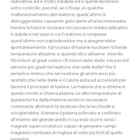
radioattive ed è molto instabile ed è quindi da tenere
sotto controllo, perché, se ci fosse un qualche
malfunzionamento del reattore, quest’ultimo si
distruggerebbe causando gravi danni all’area interessata.
Mentre la fusione nucleare non produce residui radioattivi,
è stabile e nel caso in cui il reattore si rompesse
quest’ultimo non esploderebbe ma si spegnerebbe
spontaneamente. Il processo di fusione nucleare richiede
temperature altissime; e quando dico altissime intendo
150 milioni di gradi contro i 15 milioni delle stelle. Ma perché
servono più gradi nel reattore che nelle stelle? Per il
semplice motivo che nel reattore gli atomi sono più
rarefatti che nelle stelle e il calore aiuta ad accelerarli per
favorire il processo di fusione. La materia che si ottiene in
questo modo si chiama plasma. Le alte temperature di
questa forma della materia rendono necessario
contenerla, altrimenti la struttura che la racchiude si
scioglierebbe. A tenere il plasma sollevato e confinato
all’interno del grande anello in cui esso scorre sono i
magneti superconduttori, capaci di generare campi
magnetici centinaia di migliaia di volte più forti di quello
terrestre.