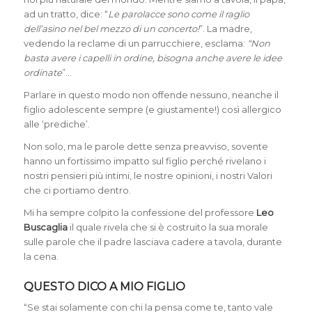
ad un tratto, dice: “
Le parolacce sono come il raglio
dell’asino nel bel mezzo di un concerto!
”. La madre,
vedendo la reclame di un parrucchiere, esclama:
“Non
basta avere i capelli in ordine, bisogna anche avere le idee
ordinate
”…
Parlare in questo modo non offende nessuno, neanche il
figlio adolescente sempre (e giustamente!) così allergico
alle ‘prediche’.
Non solo, ma le parole dette senza preavviso, sovente
hanno un fortissimo impatto sul figlio perché rivelano i
nostri pensieri più intimi, le nostre opinioni, i nostri Valori
che ci portiamo dentro.
Mi ha sempre colpito la confessione del professore
Leo
Buscaglia
il quale rivela che si è costruito la sua morale
sulle parole che il padre lasciava cadere a tavola, durante
la cena.
QUESTO DICO A MIO FIGLIO
“Se stai solamente con chi la pensa come te, tanto vale