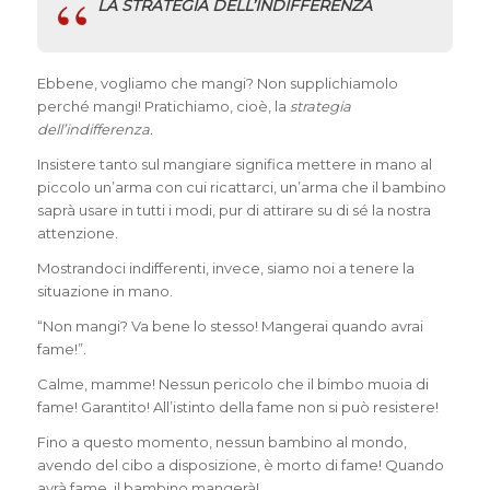
LA STRATEGIA DELL’INDIFFERENZA
Ebbene, vogliamo che mangi? Non supplichiamolo
perché mangi! Pratichiamo, cioè, la
strategia
dell’indifferenza.
Insistere tanto sul mangiare significa mettere in mano al
piccolo un’arma con cui ricattarci, un’arma che il bambino
saprà usare in tutti i modi, pur di attirare su di sé la nostra
attenzione.
Mostrandoci indifferenti, invece, siamo noi a tenere la
situazione in mano.
“Non mangi? Va bene lo stesso! Mangerai quando avrai
fame!”.
Calme, mamme! Nessun pericolo che il bimbo muoia di
fame! Garantito! All’istinto della fame non si può resistere!
Fino a questo momento, nessun bambino al mondo,
avendo del cibo a disposizione, è morto di fame! Quando
avrà fame, il bambino mangerà!