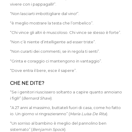
vivere con i pappagalli!”.
“Non lasciarti imbottigliare dal vino!”.
“è meglio mostrare la testa che l’ombelico”.
“Chi vince gli altri è muscoloso. Chi vince se stesso è forte”.
“Non c’è niente d’intelligente ad esser triste”.
“Non curarti dei commenti, se in regola ti senti”.
“Grinta e coraggio ci mantengono in vantaggio”.
“Dove entra il bere, esce il sapere”.
CHE NE DITE?
“Se i genitori riuscissero soltanto a capire quanto annoiano
i figli!” (
Bernard Shaw
).
“A 27 anni al massimo, buttateli fuori di casa, come ho fatto
io. Un giorno vi ringrazieranno” (
Maria Luisa De Rita
).
“Un sorriso al bambino è meglio del pannolino ben
sistemato” (
Benjamin Spock
).