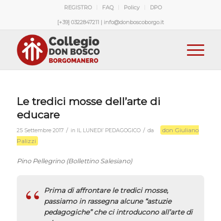
REGISTRO
FAQ
Policy
DPO
[+39] 0322847211 | info@donboscoborgo.it
Le tredici mosse dell’arte di
educare
don Giuliano
/
/
25 Settembre 2017
in
IL LUNEDI’ PEDAGOGICO
da
Palizzi
Pino Pellegrino (Bollettino Salesiano)
Prima di affrontare le tredici mosse,
passiamo in rassegna alcune “astuzie
pedagogiche” che ci introducono all’arte di