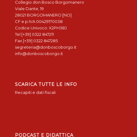
Collegio don Bosco Borgomanero
Viale Dante, 19
28021 BORGOMANERO [NO]
CF e p.IVA 00429170038
Codice Univoco: X2PH38J
Tel [+39] 0322 847211
Fax [+39] 0322 847285
segreteria@donboscoborgo.it
info@donboscoborgo.it
SCARICA TUTTE LE INFO
Recapiti e dati fiscali
PODCAST E DIDATTICA