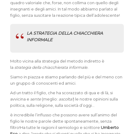
quadro valoriale che, forse, non collima con quello degli
insegnanti e degli amici. In tal modo abbiamo parlato al
figlio, senza suscitare la reazione tipica dell’adolescente!
LA STRATEGIA DELLA CHIACCHIERA
INFORMALE
Molto vicina alla strategia del metodo indiretto è
la
strategia della chiacchierata informale.
Siamo in piazza e stiamo parlando del più e del meno con
un gruppo di conoscenti ed amici.
Ad un tratto il figlio, che ha scorazzato di qua e di là, si
avvicina e
sente
(meglio:
ascolta!
) le nostre opinioni sulla
politica, sulla religione, sulla società d’oggi…
è incredibile l’influsso che possono avere sull’animo del
figlio le nostre parole dette spontaneamente, senza
filtro!Ha tutte le ragioni il semiologo e scrittore
Umberto
Eco
a dire
“credo che si diventi quello che ci ha insegnato