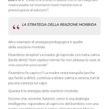
nostro padre nei momenti morti mentre non si
preoccupava di educarci”.
LA STRATEGIA DELLA REAZIONE MORBIDA
Altro esempio di
strategia
pedagogica è quella
della
reazione morbida.
Il bambino strepita? La madre gli risponde con tutta calma
(facile dirlo!):“
Non capisco niente! Se non abbassi la voce, le
mie orecchie sono sorde
”.
Il bambino fa capricci? La madre resta tranquilla (anche
qui, facile a dirlo!), continua a stirare calma e serena, tutt’al
più una carezza sul capo.
Questa è la
strategia della reazione morbida.
Dicono che, sovente, funzioni; certo è una strategia
intelligente: rispondere al capriccio del bambino con una
nostra escandescenza è come voler spegnere il fuoco,