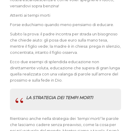
versandovi sopra benzina!
Attenti ai tempi morti
Forse educhiamo quando meno pensiamo di educare.
Subito la prova: il padre incontra per strada un bisognoso
che chiede aiuto: gli posa due euro sulla mano tesa,
mentre il figlio vede; la madre è in chiesa: prega in silenzio,
concentrata, intanto il figlio osserva.
Ecco due esempi di splendida educazione non
direttamente voluta, educazione che supera di gran lunga
quella realizzata con una valanga di parole sull’amore del
prossimo e sulla fede in Dio.
LA STRATEGIA DEI TEMPI MORTI
Rientrano anche nella strategia dei
‘tempi morti’
le parole
che lasciamo cadere senza preavviso, come la cosa per
noi più naturale del mondo. Mentre siamo a tavola, il papà,