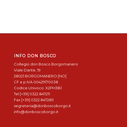
INFO DON BOSCO
Collegio don Bosco Borgomanero
Viale Dante, 19
28021 BORGOMANERO [NO]
CF e p.IVA 00429170038
Codice Univoco: X2PH38J
Tel [+39] 0322 847211
Fax [+39] 0322 847285
segreteria@donboscoborgo.it
info@donboscoborgo.it