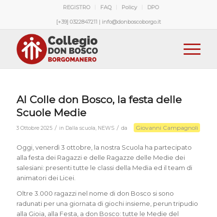
REGISTRO
FAQ
Policy
DPO
[+39] 0322847211 | info@donboscoborgo.it
Al Colle don Bosco, la festa delle
Scuole Medie
Giovanni Campagnoli
/
/
3 Ottobre 2025
in
Dalla scuola
,
NEWS
da
Oggi, venerdì 3 ottobre, la nostra Scuola ha partecipato
alla festa dei Ragazzi e delle Ragazze delle Medie dei
salesiani: presenti tutte le classi della Media ed il team di
animatori dei Licei.
Oltre 3.000 ragazzi nel nome di don Bosco si sono
radunati per una giornata di giochi insieme, perun tripudio
alla Gioia, alla Festa, a don Bosco: tutte le Medie del