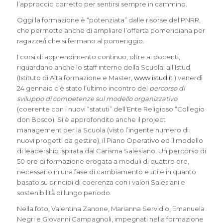
l’approccio corretto per sentirsi sempre in cammino.
Oggi la formazione è “potenziata” dalle risorse del PNRR,
che permette anche di ampliare l’offerta pomeridiana per
ragazze/i che si fermano al pomeriggio.
I corsi di apprendimento continuo, oltre ai docenti,
riguardano anche lo staff interno della Scuola: all’Istud
(Istituto di Alta formazione e Master,
www.istud.it
) venerdì
24 gennaio c’è stato l’ultimo incontro del
percorso di
sviluppo di competenze sul modello organizzativo
(coerente con i nuovi “statuti” dell’Ente Religioso “Collegio
don Bosco). Si è approfondito anche il project
management per la Scuola (visto l’ingente numero di
nuovi progetti da gestire), il Piano Operativo ed il modello
di leadership ispirata dal Carisma Salesiano. Un percorso di
50 ore di formazione erogata a moduli di quattro ore,
necessario in una fase di cambiamento e utile in quanto
basato su principi di coerenza con i valori Salesiani e
sostenibilità̀ di lungo periodo.
Nella foto, Valentina Zanone, Marianna Servidio, Emanuela
Negri e Giovanni Campagnoli, impegnati nella formazione