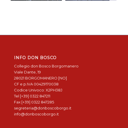
INFO DON BOSCO
Collegio don Bosco Borgomanero
Viale Dante, 19
28021 BORGOMANERO [NO]
CF e p.IVA 00429170038
Codice Univoco: X2PH38J
Tel [+39] 0322 847211
Fax [+39] 0322 847285
segreteria@donboscoborgo.it
info@donboscoborgo.it