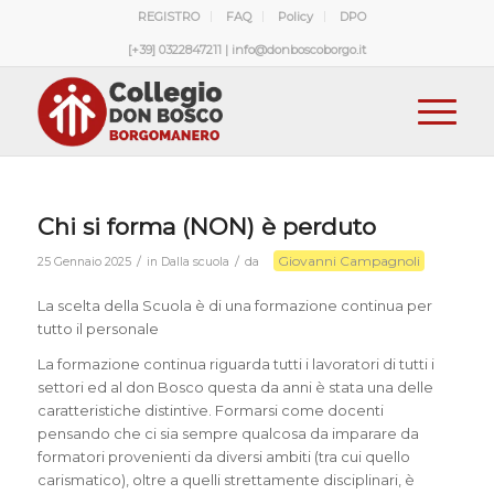
REGISTRO
FAQ
Policy
DPO
[+39] 0322847211 | info@donboscoborgo.it
Chi si forma (NON) è perduto
Giovanni Campagnoli
/
/
25 Gennaio 2025
in
Dalla scuola
da
La scelta della Scuola è di una formazione continua per
tutto il personale
La formazione continua riguarda tutti i lavoratori di tutti i
settori ed al don Bosco questa da anni è stata una delle
caratteristiche distintive. Formarsi come docenti
pensando che ci sia sempre qualcosa da imparare da
formatori provenienti da diversi ambiti (tra cui quello
carismatico), oltre a quelli strettamente disciplinari, è