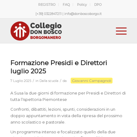
REGISTRO
FAQ
Policy
DPO
[+39] 0322847211 | info@donboscoborgo.it
Formazione Presidi e Direttori
luglio 2025
Giovanni Campagnoli
/
/
7 Luglio 2025
in
Dalla scuola
da
A Susa la due giorni di formazione per Presidi e Direttori di
tutta l’Ispettoria Piemontese
Confronti, dibattiti, lezioni, spunti, considerazioni in un
doppio appuntamento in vista della ripresa del prossimo
anno scolastico e pastorale.
Un programma intenso e focalizzato quello della due