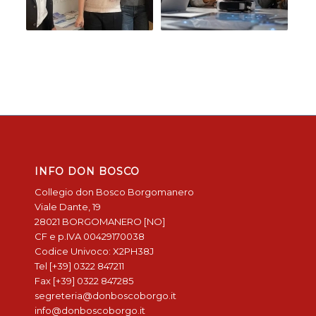
INFO DON BOSCO
Collegio don Bosco Borgomanero
Viale Dante, 19
28021 BORGOMANERO [NO]
CF e p.IVA 00429170038
Codice Univoco: X2PH38J
Tel [+39] 0322 847211
Fax [+39] 0322 847285
segreteria@donboscoborgo.it
info@donboscoborgo.it