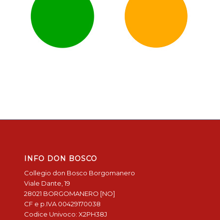
INFO DON BOSCO
Collegio don Bosco Borgomanero
Viale Dante, 19
28021 BORGOMANERO [NO]
CF e p.IVA 00429170038
Codice Univoco: X2PH38J