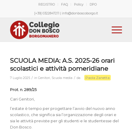
REGISTRO
FAQ
Policy
DPO
[+39] 0322847211 | info@donboscoborgo.it
SCUOLA MEDIA: A.S. 2025-26 orari
scolastici e attività pomeridiane
Paola Zanetta
/
/
7 Luglio 2025
in
Genitori
,
Scuola media
da
Prot. n. 289/25
Cari Genitori,
l’estate è tempo per progettare l’avvio del nuovo anno
scolastico, che significa sia l’organizzazione degli orari e
sia le attività previste per gli studenti e le studentesse del
Don Bosco.