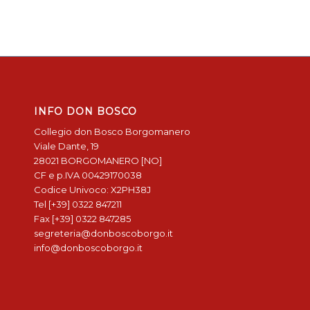
INFO DON BOSCO
Collegio don Bosco Borgomanero
Viale Dante, 19
28021 BORGOMANERO [NO]
CF e p.IVA 00429170038
Codice Univoco: X2PH38J
Tel [+39] 0322 847211
Fax [+39] 0322 847285
segreteria@donboscoborgo.it
info@donboscoborgo.it