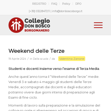
REGISTRO
FAQ
Policy
DPO
[+39] 0322847211 | info@donboscoborgo.it
Weekend delle Terze
Valentina Zanone
/
/
19 Aprile 2024
in
Dalla scuola
da
Studenti e docenti insieme verso l’esame di Terza Media
.
Anche quest’anno torna il “Weekend delle Terze” medie.
Venerdì 3 e sabato 4 maggio gli studenti delle Terze
Medie, accompagnati dai docenti e dagli educatori
potranno vivere due giorni intensi di preparazione agli
Esami di fine ciclo.
Momenti di lavoro sulla preparazione e la simulazione del
colloquio orale si alterneranno ad occasioni di gioco e di