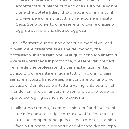
vivete non vi aiuterà in questo. Ma il privilegio di non
accontentarsi di niente di meno che Cristo nelle vostre
vite è che potete fidarvi di Dio, abbandonarvi a Lui, il
Dio vivente e che invita tutti a vivere come è vissuto
Gesù. Sono convinto che essere un giovane cristiano
oggi sia davvero una sfida coraggiosa.
E nell’affermare questo, non dimentico molti di voi, cari
giovani delle presenze salesiane del mondo, che
professano un’altra religione. Vi auguro con vero affetto di
vivere la vostra fede in profondità, di essere veri credenti
nella fede che professate, di viverla autenticamente.
L’unico Dio che esiste e al quale tutti ci rivolgiamo, sarà
sempre al vostro fianco e saprà incontrare ognuno di voi.
Le case di Don Bosco e di tutta la Famiglia Salesiana nel
mondo hanno, e continueranno sempre ad avere, porte
aperte per ogni giovane che le avvicina.
Allo stesso tempo, insieme ai miei confratelli Salesiani,
alle mie consorelle Figlie di Maria Ausiliatrice, e a tanti
altri che compongono questa nostra preziosa Famiglia,
faccio risuonare le proposte che vi hanno rivolto Papa