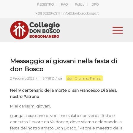
REGISTRO
FAQ
Policy
DPO
[+39] 0322847211 | info@donboscoborgo.it
Messaggio ai giovani nella festa di
don Bosco
don Giuliano Palizzi
/
/
2 Febbraio 2022
in
SPRITZ
da
Nel IV centenario della morte di san Francesco Di Sales,
nostro Patrono
Miei carissimi giovani,
giunga a ciascuno di voi il mio saluto con vero affetto e
con tutto il cuore da Valdocco, dove stiamo celebrando la
festa del nostro amato Don Bosco, “Padre e maestro della