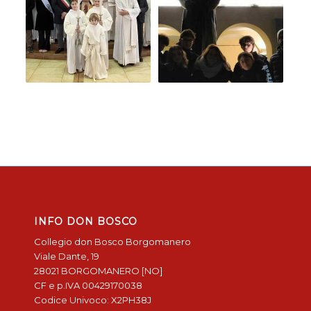
INFO DON BOSCO
Collegio don Bosco Borgomanero
Viale Dante, 19
28021 BORGOMANERO [NO]
CF e p.IVA 00429170038
Codice Univoco: X2PH38J