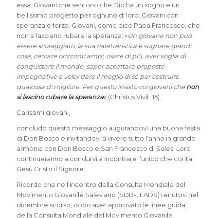
essa. Giovani che sentono che Dio ha un sogno e un
bellissimo progetto per ognuno di loro. Giovani con
speranza e forza. Giovani, come dice Papa Francesco, che
non si lasciano rubare la speranza: «
Un giovane non può
essere scoraggiato, la sua caratteristica è sognare grandi
cose, cercare orizzonti ampi, osare di più, aver voglia di
conquistare il mondo, saper accettare proposte
impegnative e voler dare il meglio di sé per costruire
qualcosa di migliore. Per questo insisto coi giovani che
non
si lascino rubare la speranza
» (Christus Vivit, 15).
Carissimi giovani,
concludo questo messaggio augurandovi una buona festa
di Don Bosco e invitandovi a vivere tutto l’anno in grande
armonia con Don Bosco e San Francesco di Sales. Loro
continueranno a condurvi a incontrare l’unico che conta:
Gesù Cristo il Signore.
Ricordo che nell’incontro della Consulta Mondiale del
Movimento Giovanile Salesiano (SDB-LEADS) tenutosi nel
dicembre scorso, dopo aver approvato le linee guida
della Consulta Mondiale del Movimento Giovanile