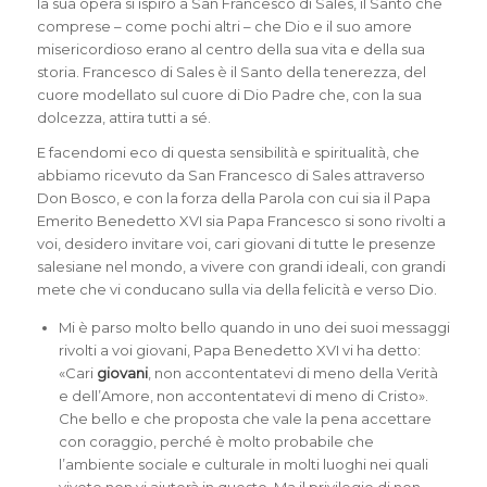
la sua opera si ispirò a San Francesco di Sales, il Santo che
comprese – come pochi altri – che Dio e il suo amore
misericordioso erano al centro della sua vita e della sua
storia. Francesco di Sales è il Santo della tenerezza, del
cuore modellato sul cuore di Dio Padre che, con la sua
dolcezza, attira tutti a sé.
E facendomi eco di questa sensibilità e spiritualità, che
abbiamo ricevuto da San Francesco di Sales attraverso
Don Bosco, e con la forza della Parola con cui sia il Papa
Emerito Benedetto XVI sia Papa Francesco si sono rivolti a
voi, desidero invitare voi, cari giovani di tutte le presenze
salesiane nel mondo, a vivere con grandi ideali, con grandi
mete che vi conducano sulla via della felicità e verso Dio.
Mi è parso molto bello quando in uno dei suoi messaggi
rivolti a voi giovani, Papa Benedetto XVI vi ha detto:
«Cari
giovani
, non accontentatevi di meno della Verità
e dell’Amore, non accontentatevi di meno di Cristo».
Che bello e che proposta che vale la pena accettare
con coraggio, perché è molto probabile che
l’ambiente sociale e culturale in molti luoghi nei quali