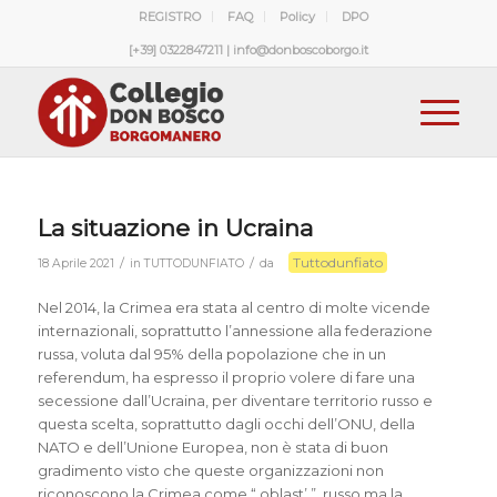
REGISTRO
FAQ
Policy
DPO
[+39] 0322847211 | info@donboscoborgo.it
La situazione in Ucraina
Tuttodunfiato
/
/
18 Aprile 2021
in
TUTTODUNFIATO
da
Nel 2014, la Crimea era stata al centro di molte vicende
internazionali, soprattutto l’annessione alla federazione
russa, voluta dal 95% della popolazione che in un
referendum, ha espresso il proprio volere di fare una
secessione dall’Ucraina, per diventare territorio russo e
questa scelta, soprattutto dagli occhi dell’ONU, della
NATO e dell’Unione Europea, non è stata di buon
gradimento visto che queste organizzazioni non
riconoscono la Crimea come “ oblast’ ”, russo ma la