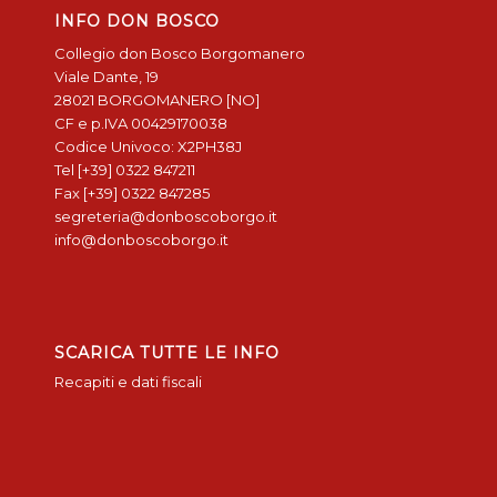
INFO DON BOSCO
Collegio don Bosco Borgomanero
Viale Dante, 19
28021 BORGOMANERO [NO]
CF e p.IVA 00429170038
Codice Univoco: X2PH38J
Tel [+39] 0322 847211
Fax [+39] 0322 847285
segreteria@donboscoborgo.it
info@donboscoborgo.it
SCARICA TUTTE LE INFO
Recapiti e dati fiscali