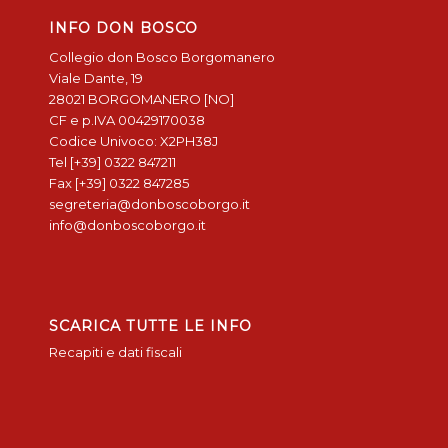
INFO DON BOSCO
Collegio don Bosco Borgomanero
Viale Dante, 19
28021 BORGOMANERO [NO]
CF e p.IVA 00429170038
Codice Univoco: X2PH38J
Tel [+39] 0322 847211
Fax [+39] 0322 847285
segreteria@donboscoborgo.it
info@donboscoborgo.it
SCARICA TUTTE LE INFO
Recapiti e dati fiscali