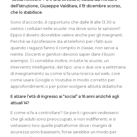
dell’Istruzione, Giuseppe Valditara, il 19 dicembre scorso,
che lo stabilisce.
Sono d’accordo, è opportuno che dalle 8 alle 13.30 si
vietino i cellulari nelle scuole: ma dove sono le sanzioni?
Eppoi il divieto dovrebbe valere anche per gli insegnanti.
Perché se il professore sta al telefono per i fatti suoi
quando i ragazzi fanno il compito in classe, non serve a
niente. Docenti e genitori devono saper dare il buon
esempio. Ci vorrebbe inoltre, in tutte le scuole, un
intervento intelligente, del tipo: una o due ore a settimana
di insegnamento su come si fa una ricerca sul web, cioè
come usare Google o Youtube in modo corretto per
approfondimenti o per poter svolgere attività didattiche.
E alzare l’età di ingresso ai “social” a 16 anni anzichè agli
attuali 14?
E come si fa a controllare? Se però i giovani vedessero
che gli adulti sono preoccupati, e non indifferenti, e si
vietassero loro quelle piattaforme dove i margini di
sicurezza sono bassissimi, forse sarebbe un modo per