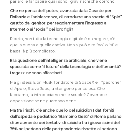
parlarci e far capire quali sono i gravi rischi che corrono.
Che ne pensa dell’ipotesi, avanzata dalla Garante per
l’infanzia e l’adolescenza, di introdurre una
specie di “Spid”
gestito dai genitori per regolamentare l’ingresso a
Internet o ai “social” dei loro figli?
Ripeto, non tutta la tecnologia digitale è da negare, c’è
quella buona e quella cattiva. Non si può dire “no” o “sì” e
basta: è più complicato.
E la questione dell’intelligenza artificiale, che viene
spacciata come “il futuro” della tecnologia e dell’umanità?
I ragazzi ne sono affascinati…
Ma gli stessi Elon Musk, fondatore di SpaceX e il “padrone”
di Apple, Steve Jobs, la ritengono pericolosa. Che
facciamo, la introduciamo nelle scuole? Governo e
opposizione se ne guardano bene…
Ma tra i rischi, c’è anche quello del suicidio? I dati forniti
dall’ospedale pediatrico “Bambino Gesù” di Roma parlano
di un aumento dei tentativi di suicidio tra i giovanissimi del
75% nel periodo della postpandemia rispetto al periodo