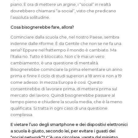
piano. È ora di mettere un argine, i “social” in realtà
dovrebbero chiamarsi “a-social”, visto che predicano
l’assoluta solitudine.
Cosa bisognerebbe fare, allora?
Cominciare dalla scuola che, nel nostro Paese, sembra
indenne dalle riforme. È da Gentile che non se ne fa una
seria? Eppure nel frattempo il mondo è cambiato. Ma
l’Italia no. Tutto è bloccato. Non c’è mai un vero
cambiamento, è una questione di mentalità.
Bisognerebbe cominciare la prima elementare un anno
prima e finire il ciclo di studi superiori a 18 anni e non a 19
come adesso. In mezza Europa è così. Questo
consentirebbe di lavorare prima, di mettersi prima sul
mercato del lavoro. Quindi bisognerebbe passare al
tempo pieno e chiudere la scuola media, che è la meno
qualificata. Si tratta in ogni caso di una questione
complessa.
E vietare l’uso degli smartphone e dei dispositivi elettronici
a scuola è giusto, secondo lei, per evitare i
guasti dei
“social network”? C’è una circolare, varata dal ministro