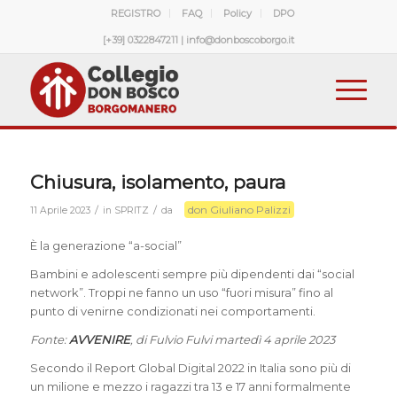
REGISTRO
FAQ
Policy
DPO
[+39] 0322847211 | info@donboscoborgo.it
Chiusura, isolamento, paura
don Giuliano Palizzi
/
/
11 Aprile 2023
in
SPRITZ
da
È la generazione “a-social”
Bambini e adolescenti sempre più dipendenti dai “social
network”. Troppi ne fanno un uso “fuori misura” fino al
punto di venirne condizionati nei comportamenti.
Fonte:
AVVENIRE
, di Fulvio Fulvi martedì 4 aprile 2023
Secondo il Report Global Digital 2022 in Italia sono più di
un milione e mezzo i ragazzi tra 13 e 17 anni formalmente