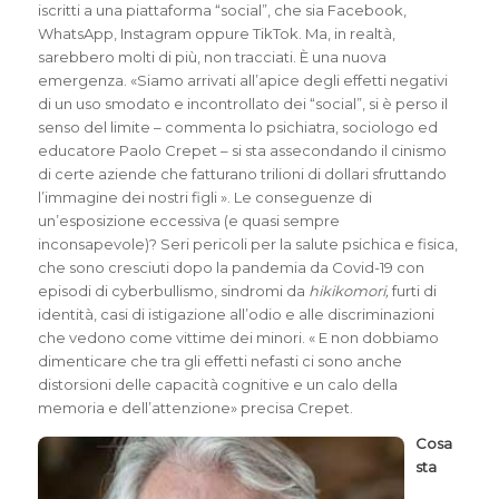
iscritti a una piattaforma “social”, che sia Facebook,
WhatsApp, Instagram oppure TikTok. Ma, in realtà,
sarebbero molti di più, non tracciati. È una nuova
emergenza. «Siamo arrivati all’apice degli effetti negativi
di un uso smodato e incontrollato dei “social”, si è perso il
senso del limite – commenta lo psichiatra, sociologo ed
educatore Paolo Crepet – si sta assecondando il cinismo
di certe aziende che fatturano trilioni di dollari sfruttando
l’immagine dei nostri figli ». Le conseguenze di
un’esposizione eccessiva (e quasi sempre
inconsapevole)? Seri pericoli per la salute psichica e fisica,
che sono cresciuti dopo la pandemia da Covid-19 con
episodi di cyberbullismo, sindromi da
hikikomori,
furti di
identità, casi di istigazione all’odio e alle discriminazioni
che vedono come vittime dei minori. « E non dobbiamo
dimenticare che tra gli effetti nefasti ci sono anche
distorsioni delle capacità cognitive e un calo della
memoria e dell’attenzione» precisa Crepet.
Cosa
sta