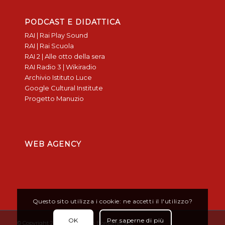
PODCAST E DIDATTICA
RAI | Rai Play Sound
RAI | Rai Scuola
RAI 2 | Alle otto della sera
RAI Radio 3 | Wikiradio
Archivio Istituto Luce
Google Cultural Institute
Progetto Manuzio
WEB AGENCY
Questo sito utilizza i cookie: ne accetti il l'utilizzo?
OK
Per saperne di più
© Copyright 2019 - Don Bosco Borgomanero