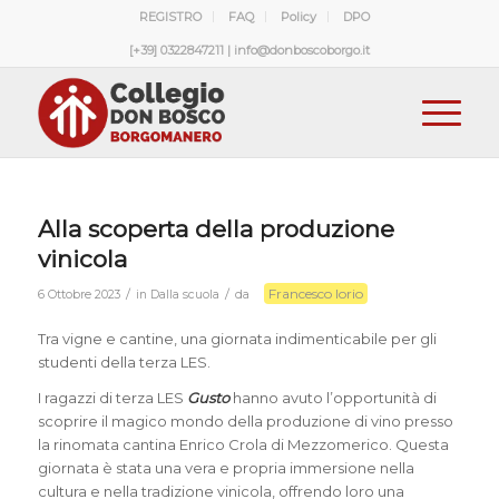
REGISTRO
FAQ
Policy
DPO
[+39] 0322847211 | info@donboscoborgo.it
Alla scoperta della produzione
vinicola
Francesco Iorio
/
/
6 Ottobre 2023
in
Dalla scuola
da
Tra vigne e cantine, una giornata indimenticabile per gli
studenti della terza LES.
I ragazzi di terza LES
Gusto
hanno avuto l’opportunità di
scoprire il magico mondo della produzione di vino presso
la rinomata cantina Enrico Crola di Mezzomerico. Questa
giornata è stata una vera e propria immersione nella
cultura e nella tradizione vinicola, offrendo loro una