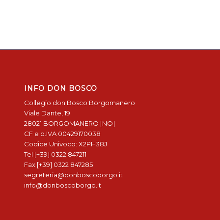
INFO DON BOSCO
Collegio don Bosco Borgomanero
Viale Dante, 19
28021 BORGOMANERO [NO]
CF e p.IVA 00429170038
Codice Univoco: X2PH38J
Tel [+39] 0322 847211
Fax [+39] 0322 847285
segreteria@donboscoborgo.it
info@donboscoborgo.it