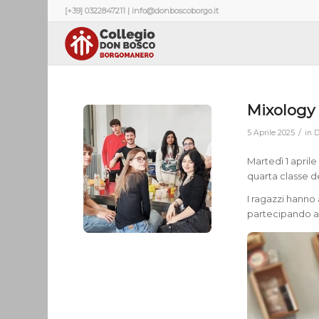
[+39] 0322847211 | info@donboscoborgo.it
Mixology e
/
5 Aprile 2025
in
D
Martedì 1 aprile
quarta classe d
I ragazzi hanno
partecipando a l