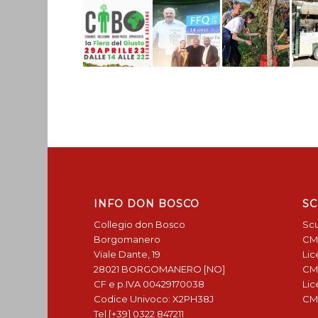
INFO DON BOSCO
SC
Collegio don Bosco
Scu
Borgomanero
CM
Viale Dante, 19
Lic
28021 BORGOMANERO [NO]
CM
CF e p.IVA 00429170038
Lic
Codice Univoco: X2PH38J
CM
Tel [+39] 0322 847211