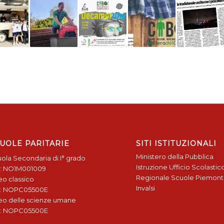
UOLE PARITARIE
SITI ISTITUZIONALI
Ministero della Pubblica
ola Secondaria di I° grado
Istruzione
Ufficio Scolastic
: NO1M001009
Regionale
Scuole Piemon
eo classico
Invalsi
: NOPC05500E
eo delle scienze umane
: NOPC05500E