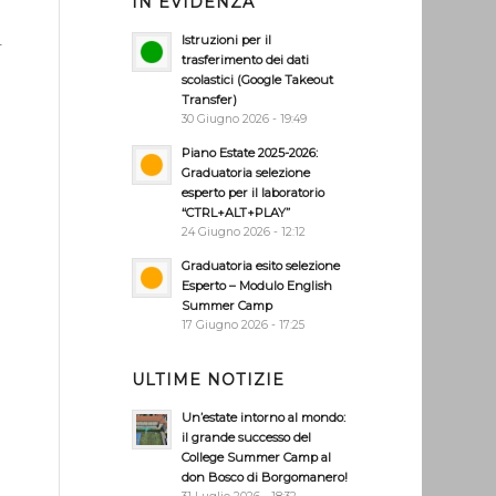
IN EVIDENZA
Istruzioni per il
r
trasferimento dei dati
scolastici (Google Takeout
Transfer)
a
30 Giugno 2026 - 19:49
Piano Estate 2025-2026:
Graduatoria selezione
esperto per il laboratorio
n
“CTRL+ALT+PLAY”
24 Giugno 2026 - 12:12
Graduatoria esito selezione
Esperto – Modulo English
Summer Camp
17 Giugno 2026 - 17:25
ULTIME NOTIZIE
Un’estate intorno al mondo:
il grande successo del
College Summer Camp al
don Bosco di Borgomanero!