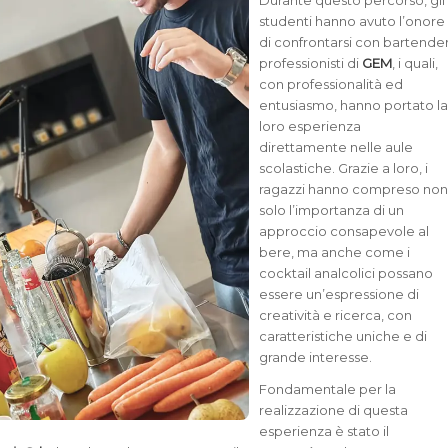
Durante questo percorso, gli
studenti hanno avuto l’onore
di confrontarsi con bartende
professionisti di
GEM
, i quali,
con professionalità ed
entusiasmo, hanno portato l
loro esperienza
direttamente nelle aule
scolastiche. Grazie a loro, i
ragazzi hanno compreso no
solo l’importanza di un
approccio consapevole al
bere, ma anche come i
cocktail analcolici possano
essere un’espressione di
creatività e ricerca, con
caratteristiche uniche e di
grande interesse.
Fondamentale per la
realizzazione di questa
esperienza è stato il