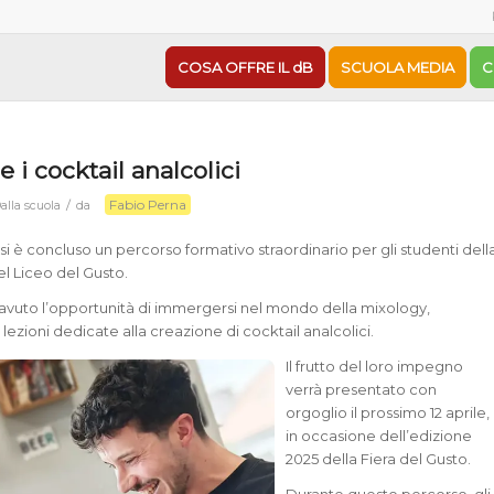
COSA OFFRE IL dB
SCUOLA MEDIA
C
 i cocktail analcolici
Fabio Perna
/
alla scuola
da
 si è concluso un percorso formativo straordinario per gli studenti dell
el Liceo del Gusto.
 avuto l’opportunità di immergersi nel mondo della mixology,
ezioni dedicate alla creazione di cocktail analcolici.
Il frutto del loro impegno
verrà presentato con
orgoglio il prossimo 12 aprile,
in occasione dell’edizione
2025 della Fiera del Gusto.