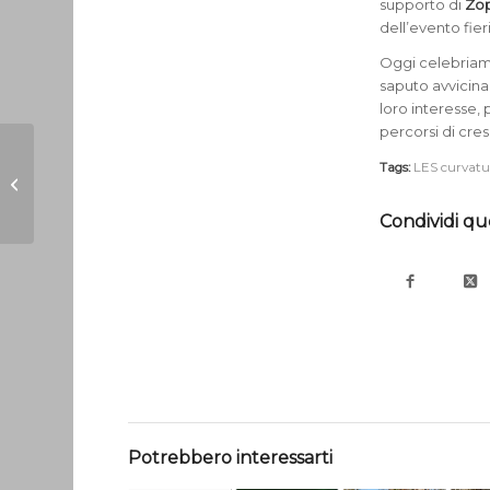
supporto di
Zop
dell’evento fieri
Oggi celebriamo 
saputo avvicina
loro interesse,
percorsi di cre
Tags:
LES curvatu
La cucina di Legù
Condividi qu
Potrebbero interessarti