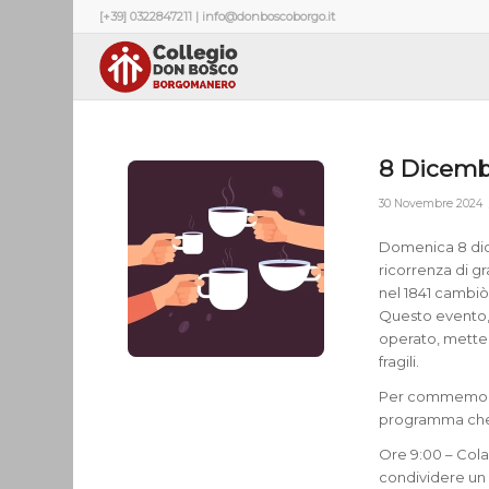
[+39] 0322847211 | info@donboscoborgo.it
8 Dicembr
30 Novembre 2024
Domenica 8 dic
ricorrenza di g
nel 1841 cambiò
Questo evento, p
operato, mettend
fragili.
Per commemorare
programma che c
Ore 9:00 – Cola
condividere un 