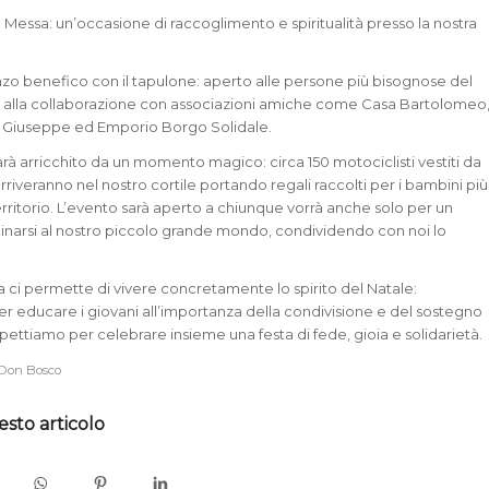
a Messa: un’occasione di raccoglimento e spiritualità presso la nostra
nzo benefico con il tapulone: aperto alle persone più bisognose del
ie alla collaborazione con associazioni amiche come Casa Bartolomeo
n Giuseppe ed Emporio Borgo Solidale.
arà arricchito da un momento magico: circa 150 motociclisti vestiti da
riveranno nel nostro cortile portando regali raccolti per i bambini più
erritorio. L’evento sarà aperto a chiunque vorrà anche solo per un
narsi al nostro piccolo grande mondo, condividendo con noi lo
 ci permette di vivere concretamente lo spirito del Natale:
r educare i giovani all’importanza della condivisione e del sostegno
spettiamo per celebrare insieme una festa di fede, gioia e solidarietà.
Don Bosco
esto articolo