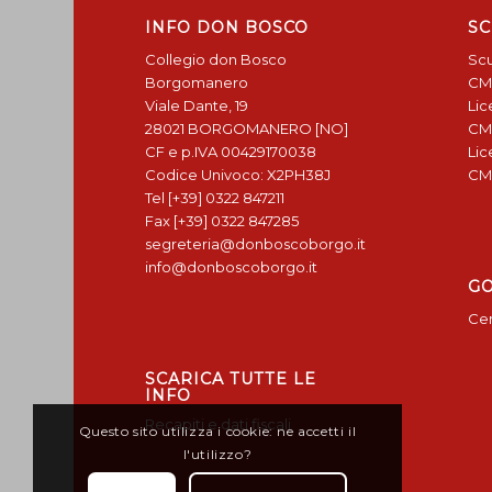
INFO DON BOSCO
SC
Collegio don Bosco
Scu
Borgomanero
CM
Viale Dante, 19
Lic
28021 BORGOMANERO [NO]
CM
CF e p.IVA 00429170038
Lic
Codice Univoco: X2PH38J
CM
Tel [+39] 0322 847211
Fax [+39] 0322 847285
segreteria@donboscoborgo.it
info@donboscoborgo.it
G
Cen
SCARICA TUTTE LE
INFO
Recapiti e dati fiscali
Questo sito utilizza i cookie: ne accetti il
l'utilizzo?