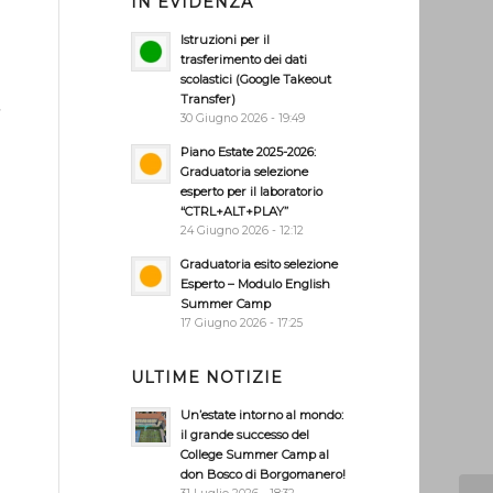
IN EVIDENZA
Istruzioni per il
trasferimento dei dati
scolastici (Google Takeout
Transfer)
,
30 Giugno 2026 - 19:49
Piano Estate 2025-2026:
Graduatoria selezione
esperto per il laboratorio
“CTRL+ALT+PLAY”
24 Giugno 2026 - 12:12
Graduatoria esito selezione
Esperto – Modulo English
Summer Camp
17 Giugno 2026 - 17:25
ULTIME NOTIZIE
Un’estate intorno al mondo:
il grande successo del
College Summer Camp al
don Bosco di Borgomanero!