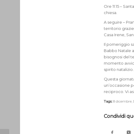
Ore 11:15 – Sant
chiesa.
A seguire – Pra
territorio graz
Casa Irene, Sa
Il pomeriggio s
Babbo Natale ar
bisognosi del t
momento avvici
spirito natalizio.
Questa giornata
un’occasione pe
reciproco. Vi a
Tags:
8 dicembre
,
Condividi qu