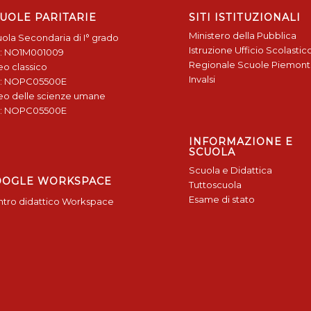
UOLE PARITARIE
SITI ISTITUZIONALI
Ministero della Pubblica
ola Secondaria di I° grado
Istruzione
Ufficio Scolastic
: NO1M001009
Regionale
Scuole Piemon
eo classico
Invalsi
: NOPC05500E
eo delle scienze umane
: NOPC05500E
INFORMAZIONE E
SCUOLA
Scuola e Didattica
OOGLE WORKSPACE
Tuttoscuola
Esame di stato
tro didattico Workspace