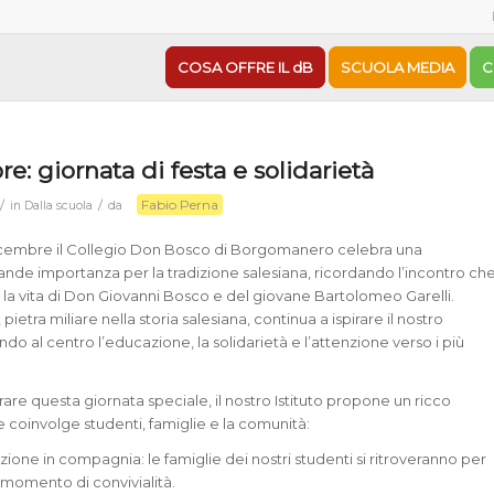
COSA OFFRE IL dB
SCUOLA MEDIA
C
e: giornata di festa e solidarietà
Fabio Perna
/
/
in
Dalla scuola
da
embre il Collegio Don Bosco di Borgomanero celebra una
rande importanza per la tradizione salesiana, ricordando l’incontro ch
 la vita di Don Giovanni Bosco e del giovane Bartolomeo Garelli.
ietra miliare nella storia salesiana, continua a ispirare il nostro
o al centro l’educazione, la solidarietà e l’attenzione verso i più
 questa giornata speciale, il nostro Istituto propone un ricco
oinvolge studenti, famiglie e la comunità:
zione in compagnia: le famiglie dei nostri studenti si ritroveranno per
momento di convivialità.