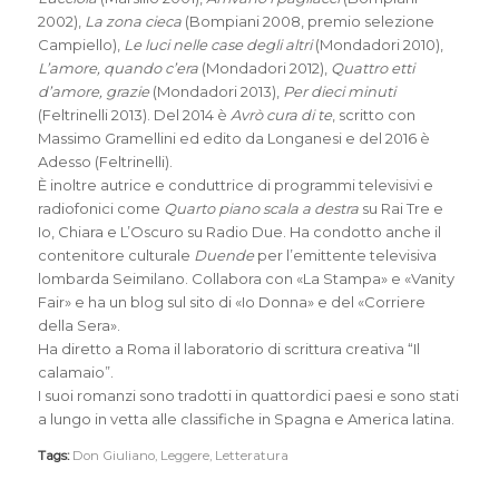
2002),
La zona cieca
(Bompiani 2008, premio selezione
Campiello),
Le luci nelle case degli altri
(Mondadori 2010),
L’amore, quando c’era
(Mondadori 2012),
Quattro etti
d’amore, grazie
(Mondadori 2013),
Per dieci minuti
(Feltrinelli 2013). Del 2014 è
Avrò cura di te
, scritto con
Massimo Gramellini ed edito da Longanesi e del 2016 è
Adesso (Feltrinelli).
È inoltre autrice e conduttrice di programmi televisivi e
radiofonici come
Quarto piano scala a destra
su Rai Tre e
Io, Chiara e L’Oscuro su Radio Due. Ha condotto anche il
contenitore culturale
Duende
per l’emittente televisiva
lombarda Seimilano. Collabora con «La Stampa» e «Vanity
Fair» e ha un blog sul sito di «Io Donna» e del «Corriere
della Sera».
Ha diretto a Roma il laboratorio di scrittura creativa “Il
calamaio”.
I suoi romanzi sono tradotti in quattordici paesi e sono stati
a lungo in vetta alle classifiche in Spagna e America latina.
Tags:
Don Giuliano
,
Leggere
,
Letteratura