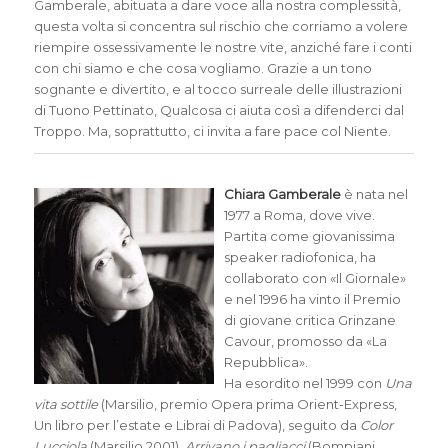
Gamberale, abituata a dare voce alla nostra complessità,
questa volta si concentra sul rischio che corriamo a volere
riempire ossessivamente le nostre vite, anziché fare i conti
con chi siamo e che cosa vogliamo. Grazie a un tono
sognante e divertito, e al tocco surreale delle illustrazioni
di Tuono Pettinato, Qualcosa ci aiuta così a difenderci dal
Troppo. Ma, soprattutto, ci invita a fare pace col Niente.
Chiara Gamberale
è nata nel
1977 a Roma, dove vive.
Partita come giovanissima
speaker radiofonica, ha
collaborato con «Il Giornale»
e nel 1996 ha vinto il Premio
di giovane critica Grinzane
Cavour, promosso da «La
Repubblica».
Ha esordito nel 1999 con
Una
vita sottile
(Marsilio, premio Opera prima Orient-Express,
Un libro per l’estate e Librai di Padova), seguito da
Color
Lucciola
(Marsilio 2001),
Arrivano i pagliacci
(Bompiani