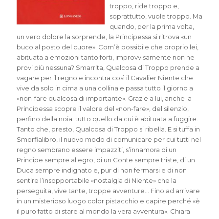
troppo, ride troppo e,
soprattutto, vuole troppo. Ma
quando, per la prima volta,
un vero dolore la sorprende, la Principessa si ritrova «un
buco al posto del cuore». Com’è possibile che proprio lei,
abituata a emozioni tanto forti, improvvisamente non ne
provi più nessuna? Smarrita, Qualcosa di Troppo prende a
vagare per il regno e incontra così il Cavalier Niente che
vive da solo in cima a una collina e passa tutto il giorno a
«non-fare qualcosa di importante». Grazie a lui, anche la
Principessa scopre il valore del «non-fare», del silenzio,
perfino della noia: tutto quello da cui è abituata a fuggire.
Tanto che, presto, Qualcosa di Troppo si ribella. E si tuffa in
Smorfialibro, il nuovo modo di comunicare per cui tutti nel
regno sembrano essere impazziti, s’innamora di un
Principe sempre allegro, di un Conte sempre triste, di un
Duca sempre indignato e, pur di non fermarsi e di non
sentire l’insopportabile «nostalgia di Niente» che la
perseguita, vive tante, troppe avventure… Fino ad arrivare
in un misterioso luogo color pistacchio e capire perché «è
il puro fatto di stare al mondo la vera avventura». Chiara