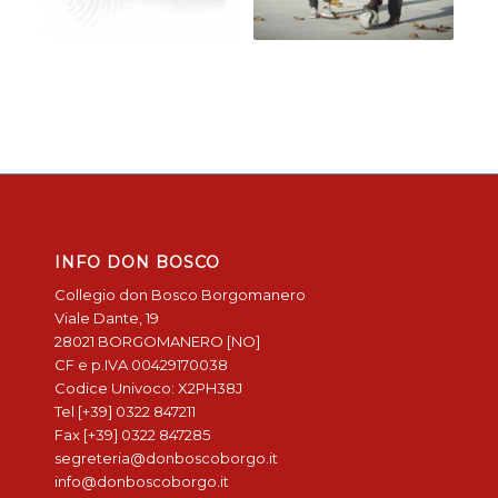
INFO DON BOSCO
Collegio don Bosco Borgomanero
Viale Dante, 19
28021 BORGOMANERO [NO]
CF e p.IVA 00429170038
Codice Univoco: X2PH38J
Tel [+39] 0322 847211
Fax [+39] 0322 847285
segreteria@donboscoborgo.it
info@donboscoborgo.it