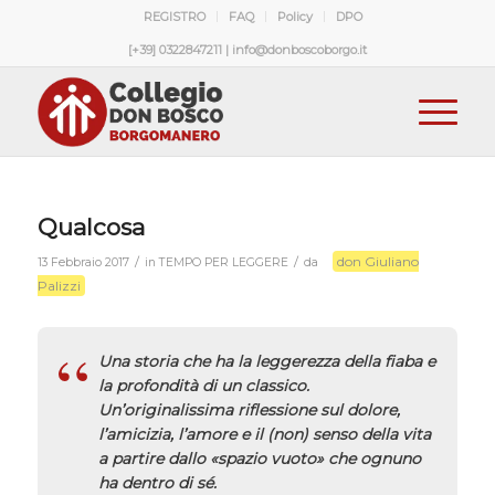
REGISTRO
FAQ
Policy
DPO
[+39] 0322847211 | info@donboscoborgo.it
Qualcosa
don Giuliano
/
/
13 Febbraio 2017
in
TEMPO PER LEGGERE
da
Palizzi
Una storia che ha la leggerezza della fiaba e
la profondità di un classico.
Un’originalissima riflessione sul dolore,
l’amicizia, l’amore e il (non) senso della vita
a partire dallo «spazio vuoto» che ognuno
ha dentro di sé.