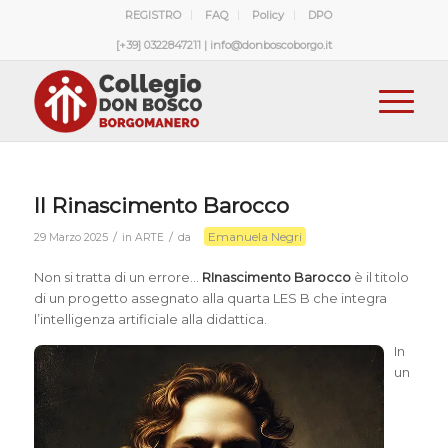
REGISTRO
FAQ
Policy
DPO
[+39] 0322847211 | info@donboscoborgo.it
Il Rinascimento Barocco
Emanuela Negri
/
/
29 Marzo 2025
in
ARTE
da
Non si tratta di un errore…
RInascimento Barocco
è il titolo
di un progetto assegnato alla quarta LES B che integra
l’intelligenza artificiale alla didattica.
In
un