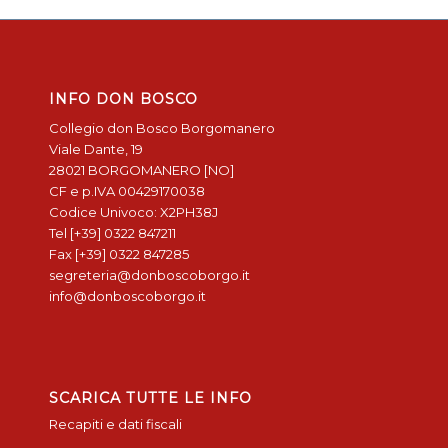
INFO DON BOSCO
Collegio don Bosco Borgomanero
Viale Dante, 19
28021 BORGOMANERO [NO]
CF e p.IVA 00429170038
Codice Univoco: X2PH38J
Tel [+39] 0322 847211
Fax [+39] 0322 847285
segreteria@donboscoborgo.it
info@donboscoborgo.it
SCARICA TUTTE LE INFO
Recapiti e dati fiscali