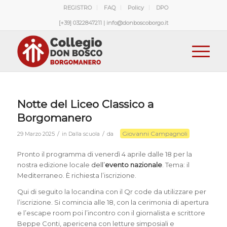
REGISTRO
FAQ
Policy
DPO
[+39] 0322847211 | info@donboscoborgo.it
Notte del Liceo Classico a
Borgomanero
Giovanni Campagnoli
/
/
29 Marzo 2025
in
Dalla scuola
da
Pronto il programma di venerdì 4 aprile dalle 18 per la
nostra edizione locale
dell’
evento nazionale
. Tema: il
Mediterraneo. È richiesta l’iscrizione.
Qui di seguito la locandina con il Qr code da utilizzare per
l’iscrizione. Si comincia alle 18, con la cerimonia di apertura
e l’escape room poi l’incontro con il giornalista e scrittore
Beppe Conti, apericena con letture simposiali e