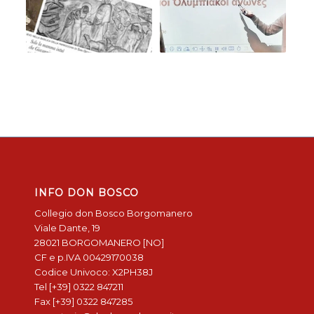
INFO DON BOSCO
Collegio don Bosco Borgomanero
Viale Dante, 19
28021 BORGOMANERO [NO]
CF e p.IVA 00429170038
Codice Univoco: X2PH38J
Tel [+39] 0322 847211
Fax [+39] 0322 847285