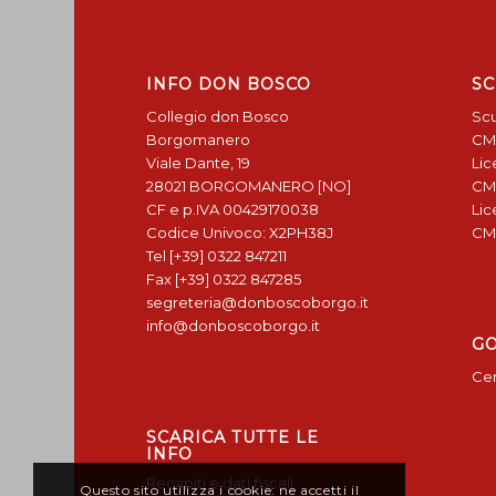
INFO DON BOSCO
SC
Collegio don Bosco
Scu
Borgomanero
CM
Viale Dante, 19
Lic
28021 BORGOMANERO [NO]
CM
CF e p.IVA 00429170038
Lic
Codice Univoco: X2PH38J
CM
Tel [+39] 0322 847211
Fax [+39] 0322 847285
segreteria@donboscoborgo.it
info@donboscoborgo.it
G
Cen
SCARICA TUTTE LE
INFO
Recapiti e dati fiscali
Questo sito utilizza i cookie: ne accetti il