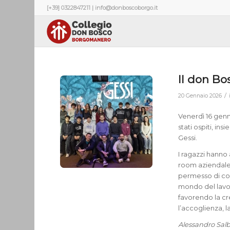
[+39] 0322847211 | info@donboscoborgo.it
Il don Bo
/
20 Gennaio 2026
Venerdì 16 genn
stati ospiti, in
Gessi.
I ragazzi hanno 
room aziendale.
permesso di co
mondo del lavoro
favorendo la cre
l’accoglienza, l
Alessandro Sal