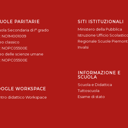
UOLE PARITARIE
SITI ISTITUZIONALI
Ministero della Pubblica
ola Secondaria di I° grado
Istruzione
Ufficio Scolastic
: NO1M001009
Regionale
Scuole Piemon
eo classico
Invalsi
: NOPC05500E
eo delle scienze umane
: NOPC05500E
INFORMAZIONE E
SCUOLA
Scuola e Didattica
OOGLE WORKSPACE
Tuttoscuola
Esame di stato
tro didattico Workspace