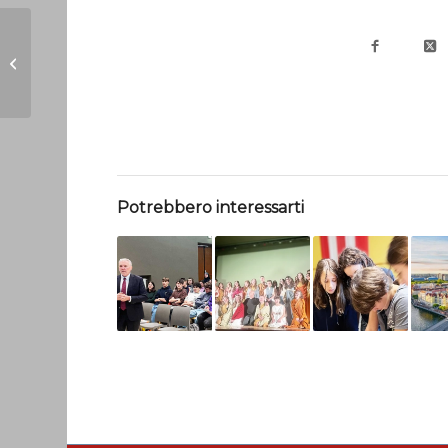
MEDIA:
convocazione
scrutini primo
quadrimestre
Potrebbero interessarti