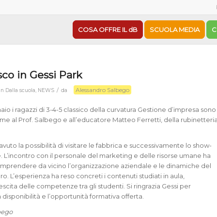
COSA OFFRE IL dB
SCUOLA MEDIA
C
sco in Gessi Park
Alessandro Salbego
/
in
Dalla scuola
,
NEWS
da
aio i ragazzi di 3-4-5 classico della curvatura Gestione d’impresa sono
sieme al Prof. Salbego e all’educatore Matteo Ferretti, della rubinetteri
avuto la possibilità di visitare le fabbrica e successivamente lo show-
 L’incontro con il personale del marketing e delle risorse umane ha
mprendere da vicino l’organizzazione aziendale e le dinamiche del
. L’esperienza ha reso concreti i contenuti studiati in aula,
scita delle competenze tra gli studenti. Si ringrazia Gessi per
a disponibilità e l’opportunità formativa offerta.
bego