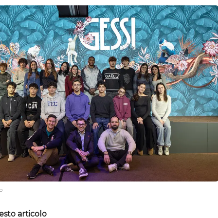
o
esto articolo