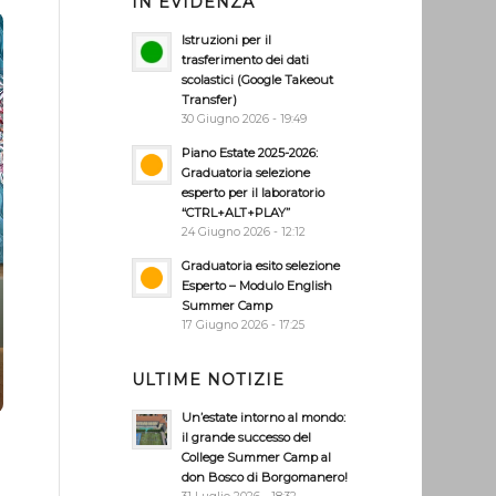
IN EVIDENZA
Istruzioni per il
trasferimento dei dati
scolastici (Google Takeout
Transfer)
30 Giugno 2026 - 19:49
Piano Estate 2025-2026:
Graduatoria selezione
esperto per il laboratorio
“CTRL+ALT+PLAY”
24 Giugno 2026 - 12:12
Graduatoria esito selezione
Esperto – Modulo English
Summer Camp
17 Giugno 2026 - 17:25
ULTIME NOTIZIE
Un’estate intorno al mondo:
il grande successo del
College Summer Camp al
don Bosco di Borgomanero!