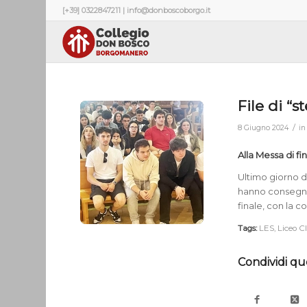
[+39] 0322847211 | info@donboscoborgo.it
File di “s
/
8 Giugno 2024
i
Alla Messa di fin
Ultimo giorno di
hanno consegnat
finale, con la c
Tags:
LES
,
Liceo C
Condividi qu