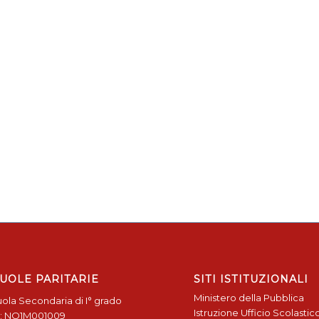
UOLE PARITARIE
SITI ISTITUZIONALI
Ministero della Pubblica
ola Secondaria di I° grado
Istruzione
Ufficio Scolastic
: NO1M001009