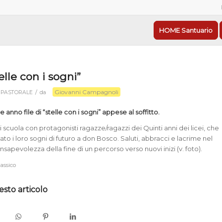
HOME Santuario
telle con i sogni”
Giovanni Campagnoli
/
n
PASTORALE
da
e anno file di “stelle con i sogni” appese al soffitto.
 scuola con protagonisti ragazze/ragazzi dei Quinti anni dei licei, che
o i loro sogni di futuro a don Bosco. Saluti, abbracci e lacrime nel
onsapevolezza della fine di un percorso verso nuovi inizi (v. foto).
lassico
esto articolo