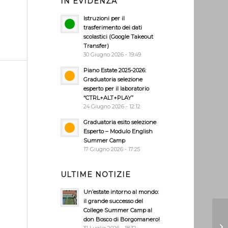
IN EVIDENZA
Istruzioni per il
trasferimento dei dati
scolastici (Google Takeout
Transfer)
30 Giugno 2026 - 19:49
Piano Estate 2025-2026:
Graduatoria selezione
esperto per il laboratorio
“CTRL+ALT+PLAY”
24 Giugno 2026 - 12:12
Graduatoria esito selezione
Esperto – Modulo English
Summer Camp
17 Giugno 2026 - 17:25
ULTIME NOTIZIE
Un’estate intorno al mondo:
il grande successo del
College Summer Camp al
don Bosco di Borgomanero!