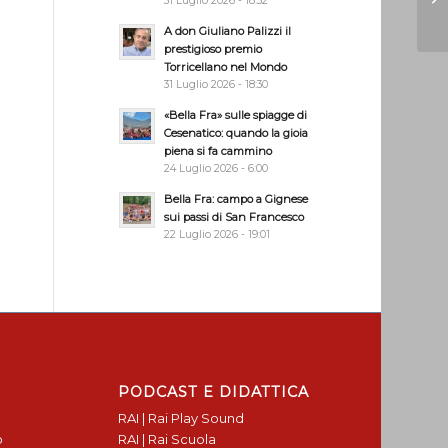
31 Luglio 2026 - 18:32
A don Giuliano Palizzi il
prestigioso premio
Torricellano nel Mondo
31 Luglio 2026 - 18:30
«Bella Fra» sulle spiagge di
Cesenatico: quando la gioia
piena si fa cammino
24 Luglio 2026 - 6:00
Bella Fra: campo a Gignese
sui passi di San Francesco
22 Luglio 2026 - 19:01
PODCAST E DIDATTICA
RAI | Rai Play Sound
o
RAI | Rai Scuola