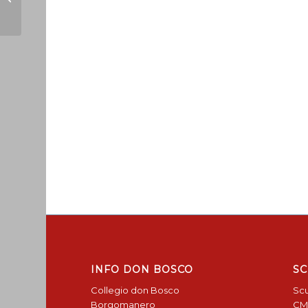
laica
INFO DON BOSCO
SC
Collegio don Bosco
Scu
Borgomanero
CM