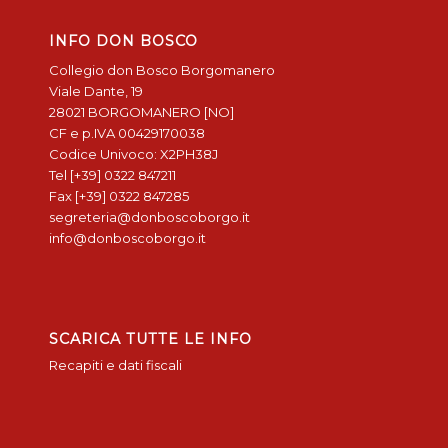
INFO DON BOSCO
Collegio don Bosco Borgomanero
Viale Dante, 19
28021 BORGOMANERO [NO]
CF e p.IVA 00429170038
Codice Univoco: X2PH38J
Tel [+39] 0322 847211
Fax [+39] 0322 847285
segreteria@donboscoborgo.it
info@donboscoborgo.it
SCARICA TUTTE LE INFO
Recapiti e dati fiscali