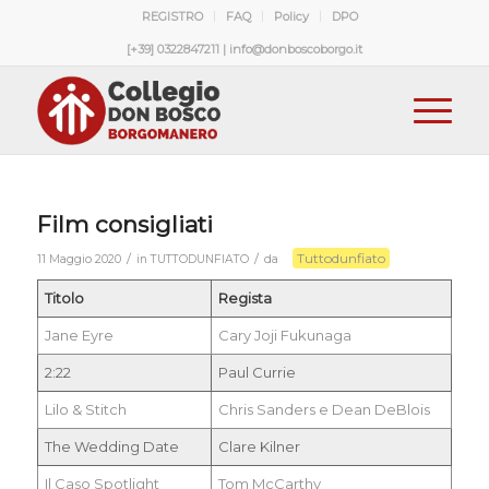
REGISTRO
FAQ
Policy
DPO
[+39] 0322847211 | info@donboscoborgo.it
Film consigliati
Tuttodunfiato
/
/
11 Maggio 2020
in
TUTTODUNFIATO
da
Titolo
Regista
Jane Eyre
Cary Joji Fukunaga
2:22
Paul Currie
Lilo & Stitch
Chris Sanders e Dean DeBlois
The Wedding Date
Clare Kilner
Il Caso Spotlight
Tom McCarthy