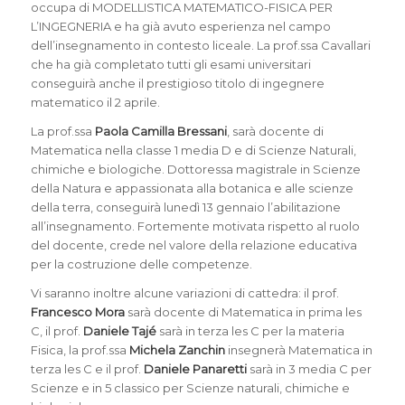
occupa di MODELLISTICA MATEMATICO-FISICA PER
L’INGEGNERIA e ha già avuto esperienza nel campo
dell’insegnamento in contesto liceale. La prof.ssa Cavallari
che ha già completato tutti gli esami universitari
conseguirà anche il prestigioso titolo di ingegnere
matematico il 2 aprile.
La prof.ssa
Paola Camilla Bressani
, sarà docente di
Matematica nella classe 1 media D e di Scienze Naturali,
chimiche e biologiche. Dottoressa magistrale in Scienze
della Natura e appassionata alla botanica e alle scienze
della terra, conseguirà lunedì 13 gennaio l’abilitazione
all’insegnamento. Fortemente motivata rispetto al ruolo
del docente, crede nel valore della relazione educativa
per la costruzione delle competenze.
Vi saranno inoltre alcune variazioni di cattedra: il prof.
Francesco Mora
sarà docente di Matematica in prima les
C, il prof.
Daniele Tajé
sarà in terza les C per la materia
Fisica, la prof.ssa
Michela Zanchin
insegnerà Matematica in
terza les C e il prof.
Daniele Panaretti
sarà in 3 media C per
Scienze e in 5 classico per Scienze naturali, chimiche e