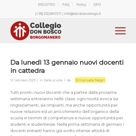
REGISTRO
FAQ
Policy
DPO
[+39] 0322847211 | info@donboscoborgo.it
Da lunedì 13 gennaio nuovi docenti
in cattedra
Emanuela Negri
/
/
12 Gennaio 2025
in
Dalla scuola
da
Tutti pronti i nuovi docenti che a partire dalla prossima
settimana entreranno nelle classi: ogni novità evoca sia
ringraziamenti, sia rimpianti, ma anche opportunità per
nuove relazioni ed un arricchimento dell’organico della
scuola in termini di competenze e nuove opportunità per
studenti e studentesse. Nella prima settimana di gennaio i
docenti entranti hanno già svolto intense attività di