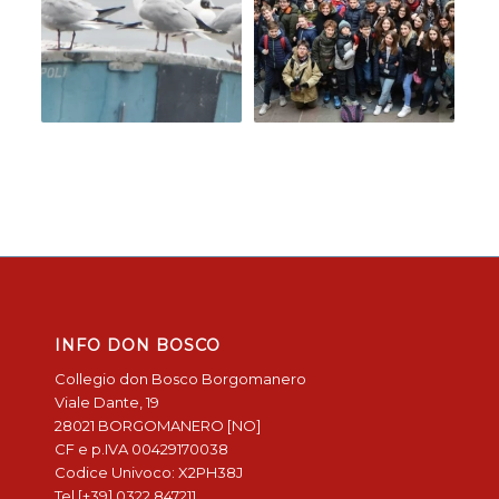
INFO DON BOSCO
Collegio don Bosco Borgomanero
Viale Dante, 19
28021 BORGOMANERO [NO]
CF e p.IVA 00429170038
Codice Univoco: X2PH38J
Tel [+39] 0322 847211