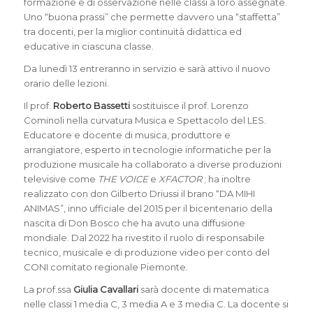
formazione e di osservazione nelle classi a loro assegnate.
Uno “buona prassi” che permette davvero una “staffetta”
tra docenti, per la miglior continuità didattica ed
educative in ciascuna classe.
Da lunedì 13 entreranno in servizio e sarà attivo il nuovo
orario delle lezioni.
Il prof.
Roberto Bassetti
sostituisce il prof. Lorenzo
Cominoli nella curvatura Musica e Spettacolo del LES.
Educatore e docente di musica, produttore e
arrangiatore, esperto in tecnologie informatiche per la
produzione musicale ha collaborato a diverse produzioni
televisive come
THE VOICE
e
XFACTOR
; ha inoltre
realizzato con don Gilberto Driussi il brano “DA MIHI
ANIMAS”, inno ufficiale del 2015 per il bicentenario della
nascita di Don Bosco che ha avuto una diffusione
mondiale. Dal 2022 ha rivestito il ruolo di responsabile
tecnico, musicale e di produzione video per conto del
CONI comitato regionale Piemonte.
La prof.ssa
Giulia Cavallari
sarà docente di matematica
nelle classi 1 media C, 3 media A e 3 media C. La docente si