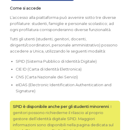
Come si accede
L’accesso alla piattaforma può avvenire sotto tre diverse
profilature: studenti, famiglie e personale scolastico; ad
ogni profilatura corrisponderanno diverse funzionalità.
Tutti gli utenti (studenti, genitori, docenti,
dirigenti/coordinatori, personale amministrativo) possono
accedere a Unica, utilizzando le seguenti modalità:
SPID (Sistema Pubblico di Identità Digitale)
CIE ID (Carta di Identità Elettronica)
CNS (Carta Nazionale dei Servizi)
eIDAS (Electronic Identification Authentication and
Signature)
SPID è disponibile anche per gli studenti minorenni
. I
genitori possono richiederne il rilascio al proprio
gestore dell’identità digitale SPID. Maggiori
informazioni sono disponibili nella pagina dedicata sul