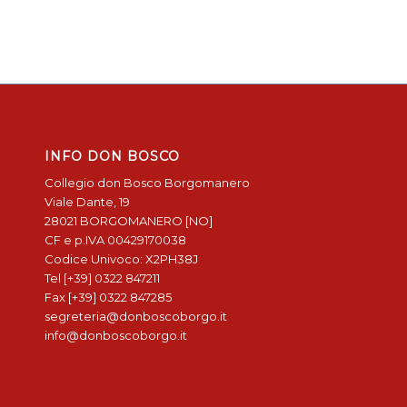
INFO DON BOSCO
Collegio don Bosco Borgomanero
Viale Dante, 19
28021 BORGOMANERO [NO]
CF e p.IVA 00429170038
Codice Univoco: X2PH38J
Tel [+39] 0322 847211
Fax [+39] 0322 847285
segreteria@donboscoborgo.it
info@donboscoborgo.it