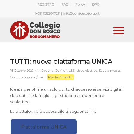
REGISTRO
FAQ
Policy
DPO
[+39] 0322847211 | info@donboscoborgo.it
TUTTI: nuova piattaforma UNICA
/
18 Ottobre 2023
in
Docenti
,
Genitori
,
LES
,
Liceo classico
,
Scuola media
,
Paola Zanetta
/
Senza categoria
da
Ideata per offrire un solo punto di accesso ai servizi digitali
dedicati alle famiglie, agli studenti e al personale
scolastico
La piattaforma è accessibile al seguente link
Piattaforma UNICA