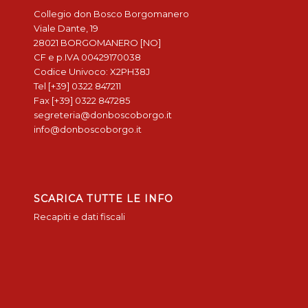
Collegio don Bosco Borgomanero
Viale Dante, 19
28021 BORGOMANERO [NO]
CF e p.IVA 00429170038
Codice Univoco: X2PH38J
Tel [+39] 0322 847211
Fax [+39] 0322 847285
segreteria@donboscoborgo.it
info@donboscoborgo.it
SCARICA TUTTE LE INFO
Recapiti e dati fiscali