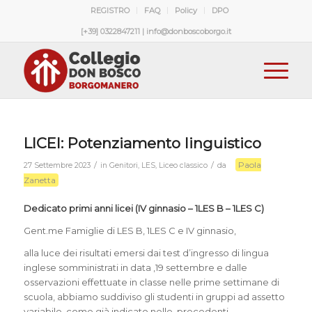
REGISTRO
FAQ
Policy
DPO
[+39] 0322847211 | info@donboscoborgo.it
LICEI: Potenziamento linguistico
Paola
/
/
27 Settembre 2023
in
Genitori
,
LES
,
Liceo classico
da
Zanetta
Dedicato primi anni licei (IV ginnasio – 1LES B – 1LES C)
Gent.me Famiglie di LES B, 1LES C e IV ginnasio,
alla luce dei risultati emersi dai test d’ingresso di lingua
inglese somministrati in data ,19 settembre e dalle
osservazioni effettuate in classe nelle prime settimane di
scuola, abbiamo suddiviso gli studenti in gruppi ad assetto
variabile, come già indicato nelle, precedenti