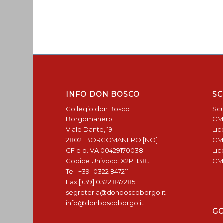
INFO DON BOSCO
SC
Collegio don Bosco
Scu
Borgomanero
CM
Viale Dante, 19
Lic
28021 BORGOMANERO [NO]
CM
CF e p.IVA 00429170038
Lic
Codice Univoco: X2PH38J
CM
Tel [+39] 0322 847211
Fax [+39] 0322 847285
segreteria@donboscoborgo.it
info@donboscoborgo.it
G