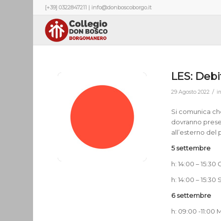
[+39] 0322847211 | info@donboscoborgo.it
LES: Debi
/
29 Agosto 2022
i
Si comunica che
dovranno presen
all’esterno del 
5 settembre
h: 14:00 – 15:30
h: 14:00 – 15:30 
6 settembre
h: 09:00 -11:00