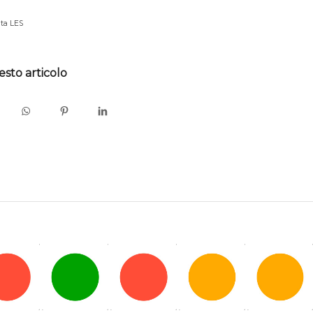
ita LES
Download
esto articolo