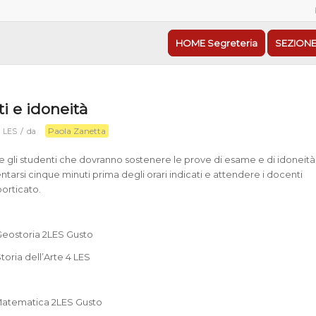
HOME Segreteria
SEZIONE
ti e idoneità
Paola Zanetta
/
n
LES
da
 gli studenti che dovranno sostenere le prove di esame e di idoneità
tarsi cinque minuti prima degli orari indicati e attendere i docenti
porticato.
 Geostoria 2LES Gusto
Storia dell’Arte 4 LES
 Matematica 2LES Gusto