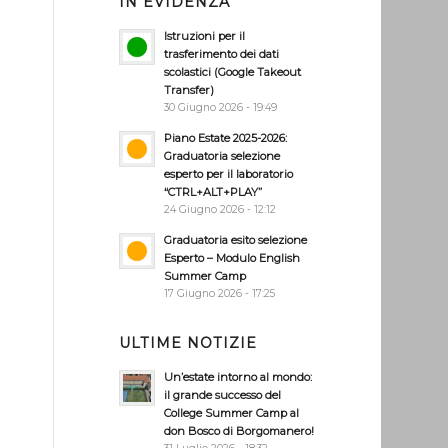
IN EVIDENZA
Istruzioni per il
trasferimento dei dati
scolastici (Google Takeout
Transfer)
30 Giugno 2026 - 19:49
Piano Estate 2025-2026:
Graduatoria selezione
esperto per il laboratorio
“CTRL+ALT+PLAY”
24 Giugno 2026 - 12:12
Graduatoria esito selezione
Esperto – Modulo English
Summer Camp
17 Giugno 2026 - 17:25
ULTIME NOTIZIE
Un’estate intorno al mondo:
il grande successo del
College Summer Camp al
don Bosco di Borgomanero!