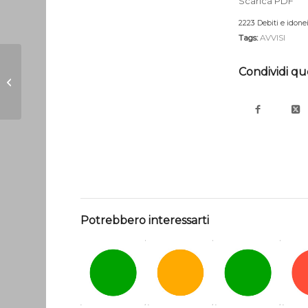
Scarica PDF
2223 Debiti e idone
Tags:
AVVISI
Condividi qu
La letteratura,
palestra di emozioni
Potrebbero interessarti