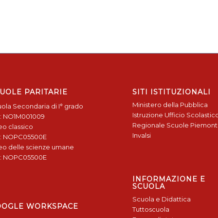
UOLE PARITARIE
SITI ISTITUZIONALI
Ministero della Pubblica
ola Secondaria di I° grado
Istruzione
Ufficio Scolastic
: NO1M001009
Regionale
Scuole Piemon
eo classico
Invalsi
: NOPC05500E
eo delle scienze umane
: NOPC05500E
INFORMAZIONE E
SCUOLA
Scuola e Didattica
OOGLE WORKSPACE
Tuttoscuola