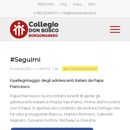
REGISTRO
FAQ
Policy
DPO
[+39] 0322847211 | info@donboscoborgo.it
#Seguimi
don Giuliano Palizzi
/
/
24 Aprile 2022
in
SPRITZ
da
il pellegrinaggio degli adolescenti italiani da Papa
Francesco.
Papa Francesco ha incontrato lunedì 18 aprile gli
adolescenti italiani in Piazza San Pietro. Prima dell’incontro
con il Papa, lo spettacolo condotto da Andrea Delogu che
ha visto protagonisti Blanco, Matteo Romano, Gabriele
Vagnato, Giovanni Scifoni, Michela La Ginestra.